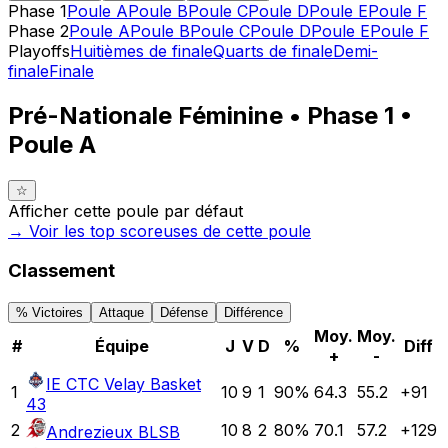
Phase 1
Poule A
Poule B
Poule C
Poule D
Poule E
Poule F
Phase 2
Poule A
Poule B
Poule C
Poule D
Poule E
Poule F
Playoffs
Huitièmes de finale
Quarts de finale
Demi-
finale
Finale
Pré-Nationale Féminine • Phase 1 •
Poule A
☆
Afficher cette poule par défaut
→ Voir les top
scoreuses
de cette poule
Classement
% Victoires
Attaque
Défense
Différence
Moy.
Moy.
#
Équipe
J
V
D
%
Diff
+
-
IE CTC Velay Basket
1
10
9
1
90
%
64.3
55.2
+
91
43
2
10
8
2
80
%
70.1
57.2
+
129
Andrezieux BLSB