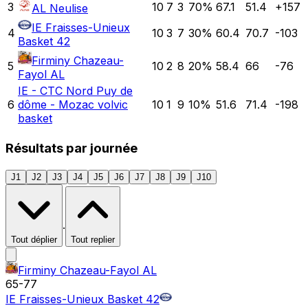
3
10
7
3
70
%
67.1
51.4
+
157
AL Neulise
IE Fraisses-Unieux
4
10
3
7
30
%
60.4
70.7
-103
Basket 42
Firminy Chazeau-
5
10
2
8
20
%
58.4
66
-76
Fayol AL
IE - CTC Nord Puy de
6
dôme - Mozac volvic
10
1
9
10
%
51.6
71.4
-198
basket
Résultats par journée
J1
J2
J3
J4
J5
J6
J7
J8
J9
J10
·
Tout déplier
Tout replier
Firminy Chazeau-Fayol AL
65
-
77
IE Fraisses-Unieux Basket 42