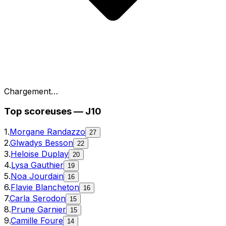
Chargement…
Top
scoreuses
—
J10
1
.
Morgane Randazzo
27
2
.
Glwadys Besson
22
3
.
Heloise Duplay
20
4
.
Lysa Gauthier
19
5
.
Noa Jourdain
16
6
.
Flavie Blancheton
16
7
.
Carla Serodon
15
8
.
Prune Garnier
15
9
.
Camille Foure
14