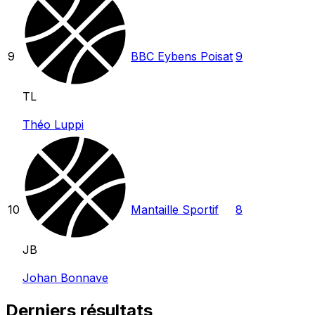
9
BBC Eybens Poisat
9
TL
Théo Luppi
10
Mantaille Sportif
8
JB
Johan Bonnave
Derniers résultats