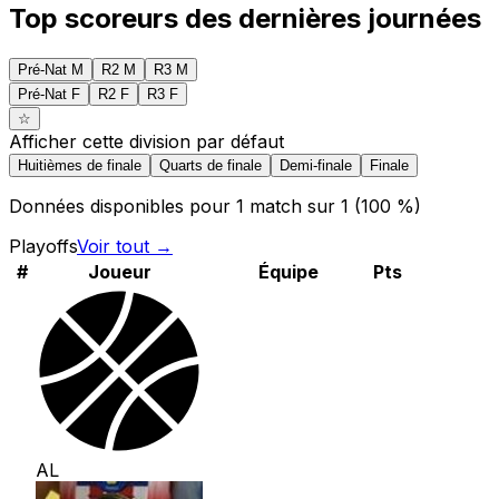
Top scoreurs des dernières journées
Pré-Nat
M
R2
M
R3
M
Pré-Nat
F
R2
F
R3
F
☆
Afficher cette division par défaut
Huitièmes de finale
Quarts de finale
Demi-finale
Finale
Données disponibles pour
1
match
sur
1
(
100
%)
Playoffs
Voir tout →
#
Joueur
Équipe
Pts
AL