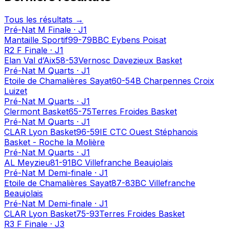
Tous les résultats →
Pré-Nat
M
Finale
·
J1
Mantaille Sportif
99
-
79
BBC Eybens Poisat
R2
F
Finale
·
J1
Elan Val d’Aix
58
-
53
Vernosc Davezieux Basket
Pré-Nat
M
Quarts
·
J1
Etoile de Chamalières Sayat
60
-
54
B Charpennes Croix
Luizet
Pré-Nat
M
Quarts
·
J1
Clermont Basket
65
-
75
Terres Froides Basket
Pré-Nat
M
Quarts
·
J1
CLAR Lyon Basket
96
-
59
IE CTC Ouest Stéphanois
Basket - Roche la Molière
Pré-Nat
M
Quarts
·
J1
AL Meyzieu
81
-
91
BC Villefranche Beaujolais
Pré-Nat
M
Demi-finale
·
J1
Etoile de Chamalières Sayat
87
-
83
BC Villefranche
Beaujolais
Pré-Nat
M
Demi-finale
·
J1
CLAR Lyon Basket
75
-
93
Terres Froides Basket
R3
F
Finale
·
J3