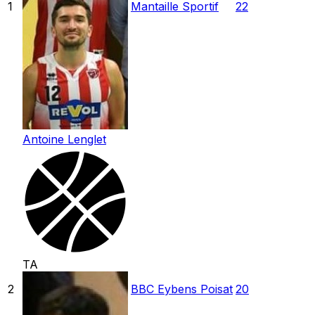
1
Mantaille Sportif
22
Antoine Lenglet
TA
2
BBC Eybens Poisat
20