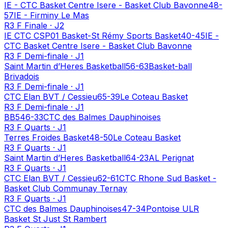
IE - CTC Basket Centre Isere - Basket Club Bavonne
48
-
57
IE - Firminy Le Mas
R3
F
Finale
·
J2
IE CTC CSP01 Basket-St Rémy Sports Basket
40
-
45
IE -
CTC Basket Centre Isere - Basket Club Bavonne
R3
F
Demi-finale
·
J1
Saint Martin d’Heres Basketball
56
-
63
Basket-ball
Brivadois
R3
F
Demi-finale
·
J1
CTC Elan BVT / Cessieu
65
-
39
Le Coteau Basket
R3
F
Demi-finale
·
J1
BB5
46
-
33
CTC des Balmes Dauphinoises
R3
F
Quarts
·
J1
Terres Froides Basket
48
-
50
Le Coteau Basket
R3
F
Quarts
·
J1
Saint Martin d’Heres Basketball
64
-
23
AL Perignat
R3
F
Quarts
·
J1
CTC Elan BVT / Cessieu
62
-
61
CTC Rhone Sud Basket -
Basket Club Communay Ternay
R3
F
Quarts
·
J1
CTC des Balmes Dauphinoises
47
-
34
Pontoise ULR
Basket St Just St Rambert