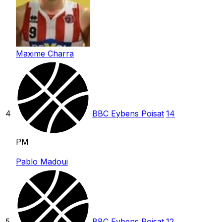
Maxime Charra
4
BBC Eybens Poisat
14
PM
Pablo Madoui
5
BBC Eybens Poisat
12