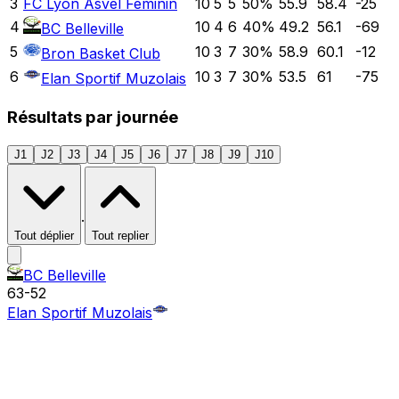
3
FC Lyon Asvel Féminin
10
5
5
50
%
55.9
58.4
-25
4
10
4
6
40
%
49.2
56.1
-69
BC Belleville
5
10
3
7
30
%
58.9
60.1
-12
Bron Basket Club
6
10
3
7
30
%
53.5
61
-75
Elan Sportif Muzolais
Résultats par journée
J1
J2
J3
J4
J5
J6
J7
J8
J9
J10
·
Tout déplier
Tout replier
BC Belleville
63
-
52
Elan Sportif Muzolais