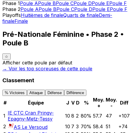
Phase 1
Poule A
Poule B
Poule C
Poule D
Poule E
Poule F
Phase 2
Poule A
Poule B
Poule C
Poule D
Poule E
Poule F
Playoffs
Huitièmes de finale
Quarts de finale
Demi-
finale
Finale
Pré-Nationale Féminine • Phase 2 •
Poule B
☆
Afficher cette poule par défaut
→ Voir les top
scoreuses
de cette poule
Classement
% Victoires
Attaque
Défense
Différence
Moy.
Moy.
#
Équipe
J
V
D
%
Diff
+
-
IE CTC Cran Pringy-
1
10
8
2
80
%
57.7
47
+
107
Epagny-Metz-Tessy
2
10
7
3
70
%
58.4
51
+
74
AS Le Versoud