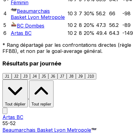
Féminin
Beaumarchais
4
10
3
7
30
%
56.2
66
-98
Basket Lyon Metropole
5
10
2
8
20
%
47.3
56.2
-89
BC Dombes
6
Artas BC
10
2
8
20
%
49.4
64.3
-149
*
Rang départagé par les confrontations directes (règle
FFBB), et non par le goal-average général.
Résultats par journée
J1
J2
J3
J4
J5
J6
J7
J8
J9
J10
·
Tout déplier
Tout replier
Artas BC
55
-
52
Beaumarchais Basket Lyon Metropole