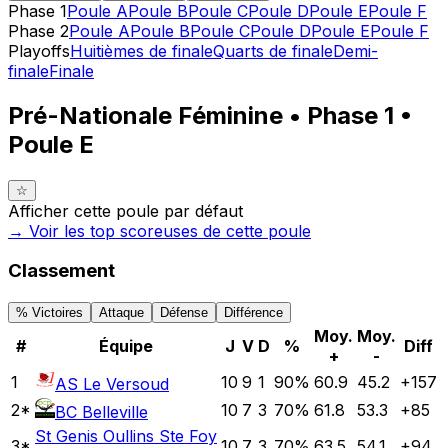
Phase 1
Poule A
Poule B
Poule C
Poule D
Poule E
Poule F
Phase 2
Poule A
Poule B
Poule C
Poule D
Poule E
Poule F
Playoffs
Huitièmes de finale
Quarts de finale
Demi-
finale
Finale
Pré-Nationale Féminine • Phase 1 •
Poule E
☆
Afficher cette poule par défaut
→ Voir les top
scoreuses
de cette poule
Classement
% Victoires
Attaque
Défense
Différence
Moy.
Moy.
#
Équipe
J
V
D
%
Diff
+
-
1
10
9
1
90
%
60.9
45.2
+
157
AS Le Versoud
2
*
10
7
3
70
%
61.8
53.3
+
85
BC Belleville
St Genis Oullins Ste Foy
3
*
10
7
3
70
%
63.5
54.1
+
94