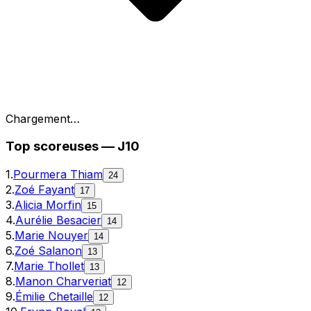
Chargement…
Top
scoreuses
—
J10
1
.
Pourmera Thiam
24
2
.
Zoé Fayant
17
3
.
Alicia Morfin
15
4
.
Aurélie Besacier
14
5
.
Marie Nouyer
14
6
.
Zoé Salanon
13
7
.
Marie Thollet
13
8
.
Manon Charveriat
12
9
.
Émilie Chetaille
12