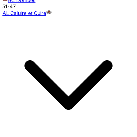
BC Dombes
51
-
47
AL Caluire et Cuire