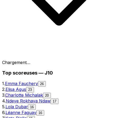
Chargement…
Top
scoreuses
—
J10
1
.
Emma Fauchery
26
2
.
Elisa Agus
23
3
.
Charlotte Michalak
20
4
.
Ndeye Rokhaya Ndaw
17
5
.
Lola Dubar
16
6
.
Léanne Faguay
16