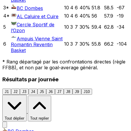
Basket
3
*
10
4
6
40
%
51.8
58.5
-67
BC Dombes
4
*
10
4
6
40
%
56
57.9
-19
AL Caluire et Cuire
Cercle Sportif de
5
10
3
7
30
%
59.4
62.8
-34
l’Ozon
Ampuis Vienne Saint
6
10
3
7
30
%
55.8
66.2
-104
Romantin Reventin
Basket
*
Rang départagé par les confrontations directes (règle
FFBB), et non par le goal-average général.
Résultats par journée
J1
J2
J3
J4
J5
J6
J7
J8
J9
J10
·
Tout déplier
Tout replier