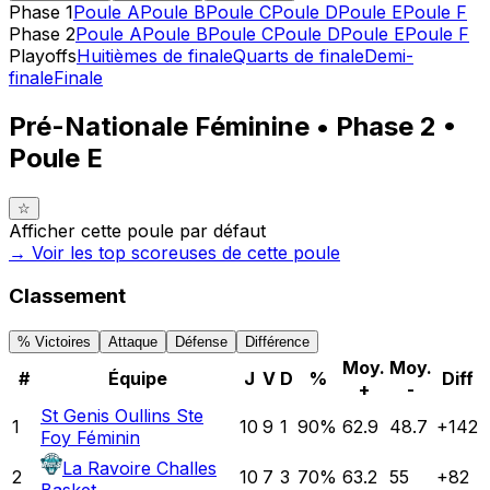
Phase 1
Poule A
Poule B
Poule C
Poule D
Poule E
Poule F
Phase 2
Poule A
Poule B
Poule C
Poule D
Poule E
Poule F
Playoffs
Huitièmes de finale
Quarts de finale
Demi-
finale
Finale
Pré-Nationale Féminine • Phase 2 •
Poule E
☆
Afficher cette poule par défaut
→ Voir les top
scoreuses
de cette poule
Classement
% Victoires
Attaque
Défense
Différence
Moy.
Moy.
#
Équipe
J
V
D
%
Diff
+
-
St Genis Oullins Ste
1
10
9
1
90
%
62.9
48.7
+
142
Foy Féminin
La Ravoire Challes
2
10
7
3
70
%
63.2
55
+
82