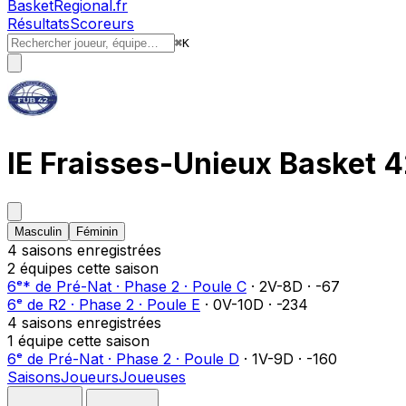
BasketRegional.fr
Résultats
Scoreurs
⌘
K
IE Fraisses-Unieux Basket 
Masculin
Féminin
4
saison
s
enregistrée
s
2
équipe
s
cette saison
6ᵉ
*
de
Pré-Nat
·
Phase 2
·
Poule C
·
2
V-
8
D
·
-67
6ᵉ
de
R2
·
Phase 2
·
Poule E
·
0
V-
10
D
·
-234
4
saison
s
enregistrée
s
1
équipe
cette saison
6ᵉ
de
Pré-Nat
·
Phase 2
·
Poule D
·
1
V-
9
D
·
-160
Saisons
Joueurs
Joueuses