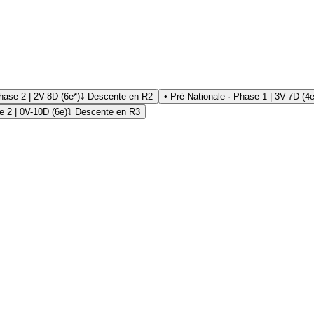
hase 2 | 2V-8D (6e*)
⤵ Descente en R2
• Pré-Nationale · Phase 1 | 3V-7D (4
e 2 | 0V-10D (6e)
⤵ Descente en R3