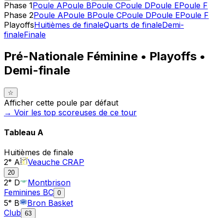
Phase 1
Poule A
Poule B
Poule C
Poule D
Poule E
Poule F
Phase 2
Poule A
Poule B
Poule C
Poule D
Poule E
Poule F
Playoffs
Huitièmes de finale
Quarts de finale
Demi-
finale
Finale
Pré-Nationale Féminine • Playoffs •
Demi-finale
☆
Afficher cette poule par défaut
→ Voir les top
scoreuses
de ce tour
Tableau
A
Huitièmes de finale
2ᵉ A
Veauche CRAP
20
2ᵉ D
Montbrison
Feminines BC
0
5ᵉ B
Bron Basket
Club
63