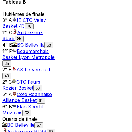
Tableau
B
Huitièmes de finale
3ᵉ A
IE CTC Velay
Basket 43
76
1ᵉʳ C
Andrezieux
BLSB
85
4ᵉ B
BC Belleville
58
1ᵉʳ F
Beaumarchais
Basket Lyon Metropole
35
2ᵉ B
AS Le Versoud
49
2ᵉ C
CTC Feurs
Rozier Basket
50
5ᵉ A
Cote Roannaise
Alliance Basket
61
6ᵉ B
Elan Sportif
Muzolais
52
Quarts de finale
BC Belleville
57
Andrezieux BLSB
62