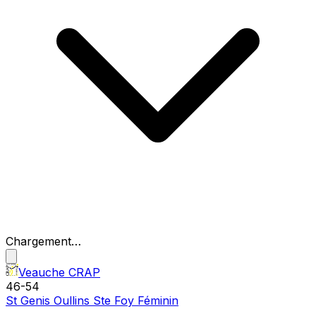
Chargement…
Veauche CRAP
46
-
54
St Genis Oullins Ste Foy Féminin