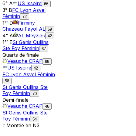
6ᵉ A
US Issoire
66
3ᵉ B
FC Lyon Asvel
Féminin
72
1ᵉʳ D
Firminy
Chazeau-Fayol AL
69
4ᵉ A
AL Meyzieu
42
1ᵉʳ E
St Genis Oullins
Ste Foy Féminin
67
Quarts de finale
Veauche CRAP
89
US Issoire
42
FC Lyon Asvel Féminin
58
St Genis Oullins Ste
Foy Féminin
70
Demi-finale
Veauche CRAP
46
St Genis Oullins Ste
Foy Féminin
54
⤴ Montée en
N3