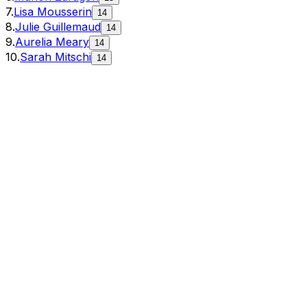
7
.
Lisa Mousserin
14
8
.
Julie Guillemaud
14
9
.
Aurelia Meary
14
10
.
Sarah Mitschi
14