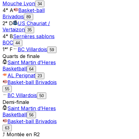
Mouche Lyon
34
4ᵉ A
Basket-ball
Brivadois
89
2ᵉ D
US Chauriat /
Vertaizon
35
4ᵉ B
Serrières sablons
BOC
44
1ᵉʳ F
BC Villardois
59
Quarts de finale
Saint Martin d’Heres
Basketball
64
AL Perignat
23
Basket-ball Brivadois
55
BC Villardois
50
Demi-finale
Saint Martin d’Heres
Basketball
56
Basket-ball Brivadois
63
⤴ Montée en
R2