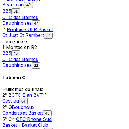
Beaujolais
42
BB5
61
CTC des Balmes
Dauphinoises
47
Pontoise ULR Basket
St Just St Rambert
34
Demi-finale
⤴ Montée en
R2
BB5
46
CTC des Balmes
Dauphinoises
33
Tableau
C
Huitièmes de finale
2ᵉ B
CTC Elan BVT /
Cessieu
64
2ᵉ G
Bouchoux
Condeissiat Basket
43
5ᵉ C
CTC Rhone Sud
Basket - Basket Club