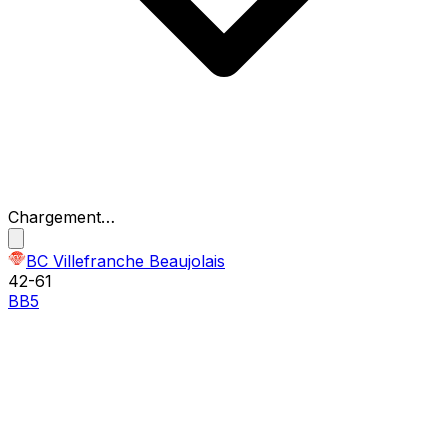
Chargement…
BC Villefranche Beaujolais
42
-
61
BB5