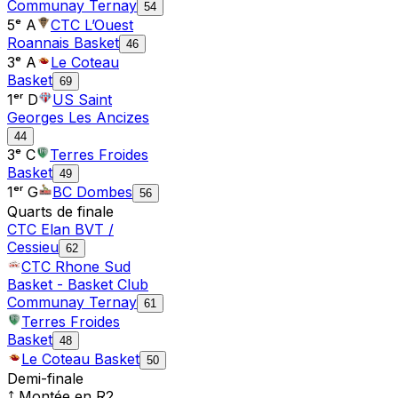
Communay Ternay
54
5ᵉ A
CTC L’Ouest
Roannais Basket
46
3ᵉ A
Le Coteau
Basket
69
1ᵉʳ D
US Saint
Georges Les Ancizes
44
3ᵉ C
Terres Froides
Basket
49
1ᵉʳ G
BC Dombes
56
Quarts de finale
CTC Elan BVT /
Cessieu
62
CTC Rhone Sud
Basket - Basket Club
Communay Ternay
61
Terres Froides
Basket
48
Le Coteau Basket
50
Demi-finale
⤴ Montée en
R2