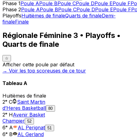
Phase 1
Poule A
Poule B
Poule C
Poule D
Poule E
Poule F
Po
Phase 2
Poule A
Poule B
Poule C
Poule D
Poule E
Poule F
Po
Playoffs
Huitièmes de finale
Quarts de finale
Demi-
finale
Finale
Régionale Féminine 3 • Playoffs •
Quarts de finale
☆
Afficher cette poule par défaut
→ Voir les top
scoreuses
de ce tour
Tableau
A
Huitièmes de finale
2ᵉ C
Saint Martin
d’Heres Basketball
80
2ᵉ H
Avenir Basket
Champier
52
6ᵉ A
AL Perignat
51
6ᵉ B
AL Gerland