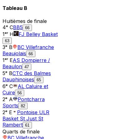
Tableau
B
Huitièmes de finale
4ᵉ C
BB5
66
1ᵉʳ H
FJ Belley Basket
63
3ᵉ B
BC Villefranche
Beaujolais
66
1ᵉʳ E
AS Dompierre /
Beaulon
47
5ᵉ B
CTC des Balmes
Dauphinoises
65
6ᵉ C
AL Caluire et
Cuire
56
2ᵉ A
Pontcharra
Sports
82
2ᵉ E
Pontoise ULR
Basket St Just St
Rambert
61
Quarts de finale
BC Villefranche