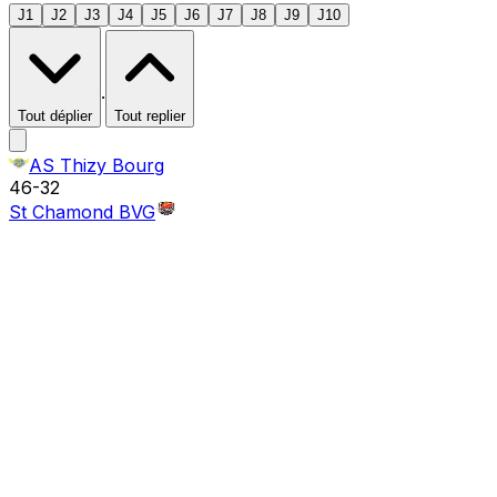
J1
J2
J3
J4
J5
J6
J7
J8
J9
J10
·
Tout déplier
Tout replier
AS Thizy Bourg
46
-
32
St Chamond BVG