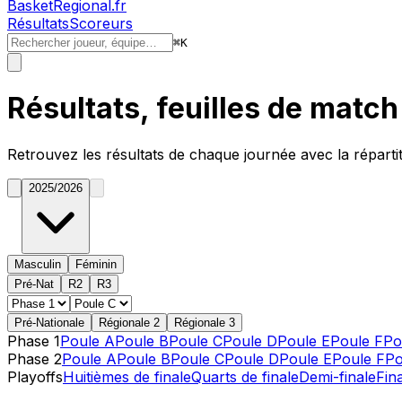
BasketRegional.fr
Résultats
Scoreurs
⌘
K
Résultats, feuilles de matc
Retrouvez les résultats de chaque journée avec la réparti
2025/2026
Masculin
Féminin
Pré-Nat
R2
R3
Pré-Nationale
Régionale 2
Régionale 3
Phase 1
Poule A
Poule B
Poule C
Poule D
Poule E
Poule F
Po
Phase 2
Poule A
Poule B
Poule C
Poule D
Poule E
Poule F
Po
Playoffs
Huitièmes de finale
Quarts de finale
Demi-finale
Fin