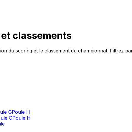
h et classements
tion du
scoring
et le classement du championnat. Filtrez par
ule G
Poule H
ule G
Poule H
ale