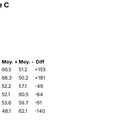
e C
Moy. +
Moy. -
Diff
%
66.5
51.2
+
153
%
68.3
50.2
+
181
%
52.2
57.1
-49
%
52.1
60.5
-84
53.6
59.7
-61
48.1
62.1
-140