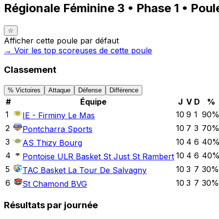
Régionale Féminine 3 • Phase 1 • Poul
☆
Afficher cette poule par défaut
→ Voir les top
scoreuses
de cette poule
Classement
% Victoires
Attaque
Défense
Différence
#
Équipe
J
V
D
%
1
10
9
1
90
IE - Firminy Le Mas
2
10
7
3
70
Pontcharra Sports
3
10
4
6
40
AS Thizy Bourg
4
10
4
6
40
Pontoise ULR Basket St Just St Rambert
5
10
3
7
30
%
TAC Basket La Tour De Salvagny
6
10
3
7
30
%
St Chamond BVG
Résultats par journée