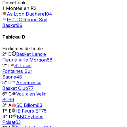
Demi-finale
⤴ Montée en
R2
As Lyon Duchere
104
IE CTC Rhone Sud
Basket
89
Tableau
D
Huitièmes de finale
2ᵉ D
Basket Lancie
Fleurie Villie Morgon
68
2ᵉ I
St Louis
Fontaines Sur
Saone
48
5ᵉ D
Annemasse
Basket Club
77
6ᵉ C
Vaulx en Velin
BC
66
3ᵉ A
SC Billom
83
1ᵉʳ E
IE Feurs EF
75
4ᵉ D
BBC Eybens
Poisat
63