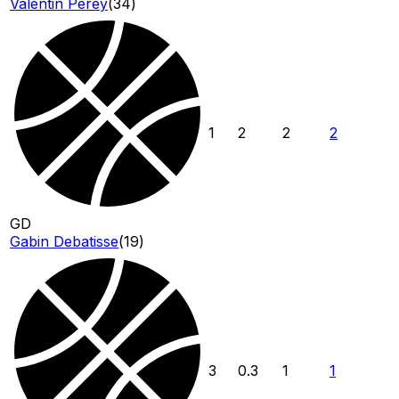
Valentin Perey
(
34
)
1
2
2
2
GD
Gabin Debatisse
(
19
)
3
0.3
1
1