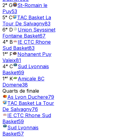
2ᵉ G
St-Romain le
Puy
53
5ᵉ C
TAC Basket La
Tour De Salvagny
83
6ᵉ D
Union Seyssinet
Fontaine Basket
67
4ᵉ B
IE CTC Rhone
Sud Basket
83
1ᵉʳ F
Nohanent Puy
Valeix
81
4ᵉ C
Sud Lyonnais
Basket
69
1ᵉʳ K
Amicale BC
Domene
38
Quarts de finale
As Lyon Duchere
79
TAC Basket La Tour
De Salvagny
76
IE CTC Rhone Sud
Basket
59
Sud Lyonnais
Basket
57