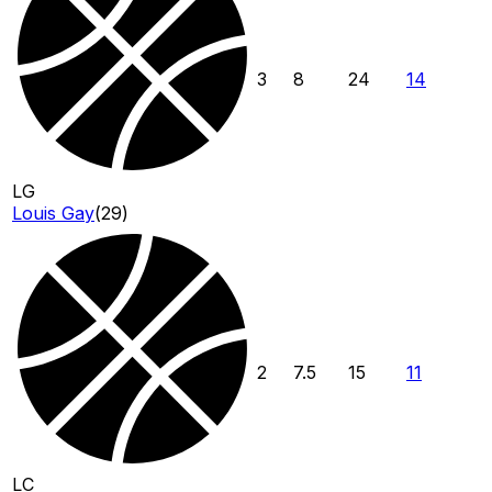
3
8
24
14
LG
Louis Gay
(
29
)
2
7.5
15
11
LC