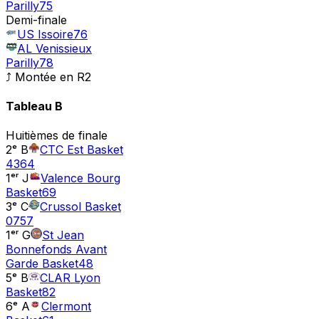
Parilly
75
Demi-finale
US Issoire
76
AL Venissieux
Parilly
78
⤴ Montée en
R2
Tableau
B
Huitièmes de finale
2ᵉ B
CTC Est Basket
43
64
1ᵉʳ J
Valence Bourg
Basket
69
3ᵉ C
Crussol Basket
07
57
1ᵉʳ G
St Jean
Bonnefonds Avant
Garde Basket
48
5ᵉ B
CLAR Lyon
Basket
82
6ᵉ A
Clermont