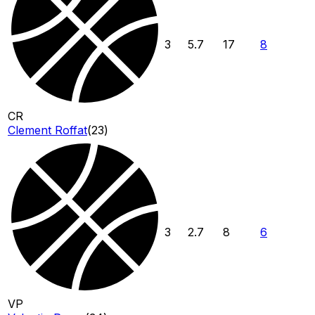
3
5.7
17
8
CR
Clement Roffat
(
23
)
3
2.7
8
6
VP