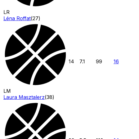
LR
Léna Roffat
(
27
)
14
7.1
99
16
LM
Laura Masztalerz
(
38
)