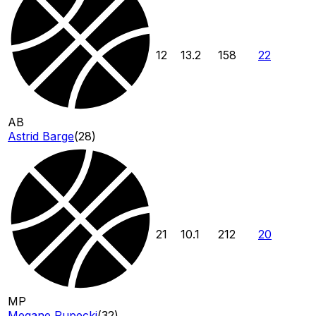
12
13.2
158
22
AB
Astrid Barge
(
28
)
21
10.1
212
20
MP
Megane Pupecki
(
32
)