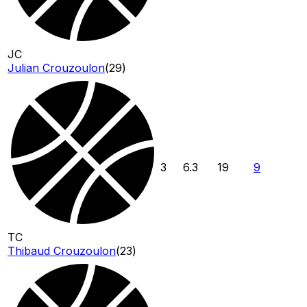
JC
Julian Crouzoulon
(
29
)
3
6.3
19
9
TC
Thibaud Crouzoulon
(
23
)