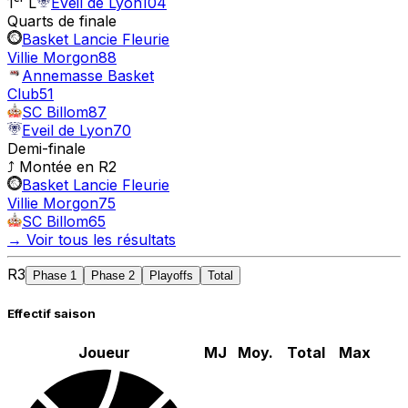
1ᵉʳ L
Eveil de Lyon
104
Quarts de finale
Basket Lancie Fleurie
Villie Morgon
88
Annemasse Basket
Club
51
SC Billom
87
Eveil de Lyon
70
Demi-finale
⤴ Montée en
R2
Basket Lancie Fleurie
Villie Morgon
75
SC Billom
65
→ Voir tous les résultats
R3
Phase 1
Phase 2
Playoffs
Total
Effectif saison
Joueur
MJ
Moy.
Total
Max