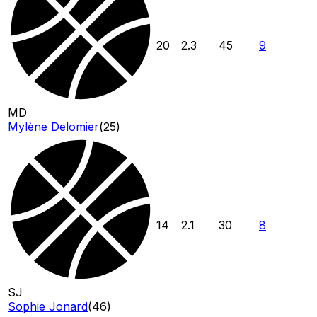
20
2.3
45
9
MD
Mylène Delomier
(
25
)
14
2.1
30
8
SJ
Sophie Jonard
(
46
)