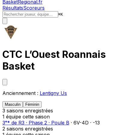
BasketRegional.fr
Résultats
Scoreurs
⌘
K
CTC L’Ouest Roannais
Basket
Anciennement :
Lentigny Us
Masculin
Féminin
3
saison
s
enregistrée
s
1
équipe
cette saison
3ᵉ
*
de
R3
·
Phase 2
·
Poule B
·
6
V-
4
D
·
-13
2
saison
s
enregistrée
s
1
équipe
cette saison