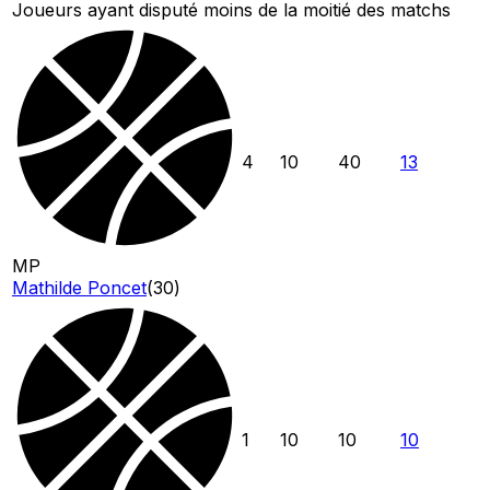
Joueurs ayant disputé moins de la moitié des matchs
4
10
40
13
MP
Mathilde Poncet
(
30
)
1
10
10
10