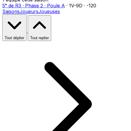
5ᵉ
de
R3
·
Phase 2
·
Poule A
·
1
V-
9
D
·
-120
Saisons
Joueurs
Joueuses
·
Tout déplier
Tout replier