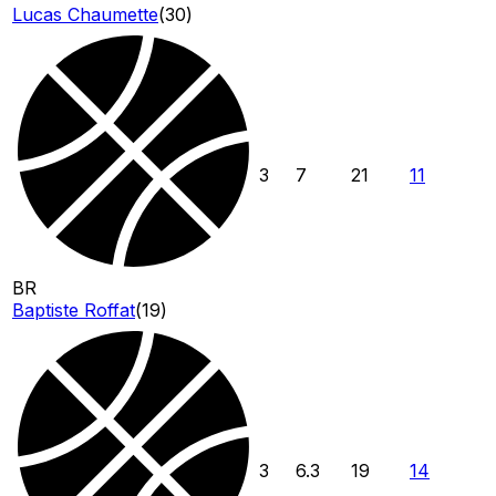
Lucas Chaumette
(
30
)
3
7
21
11
BR
Baptiste Roffat
(
19
)
3
6.3
19
14