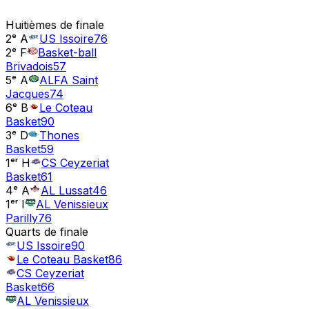
Huitièmes de finale
2ᵉ A
US Issoire
76
2ᵉ F
Basket-ball
Brivadois
57
5ᵉ A
ALFA Saint
Jacques
74
6ᵉ B
Le Coteau
Basket
90
3ᵉ D
Thones
Basket
59
1ᵉʳ H
CS Ceyzeriat
Basket
61
4ᵉ A
AL Lussat
46
1ᵉʳ I
AL Venissieux
Parilly
76
Quarts de finale
US Issoire
90
Le Coteau Basket
86
CS Ceyzeriat
Basket
66
AL Venissieux