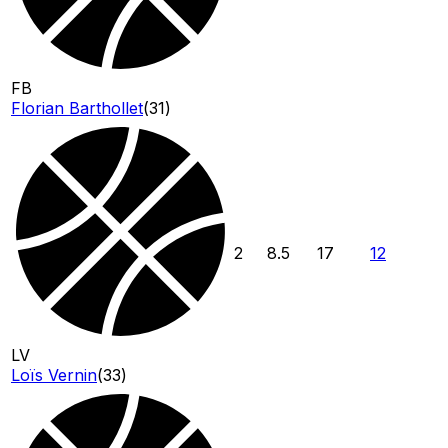
FB
Florian Barthollet
(
31
)
2
8.5
17
12
LV
Loïs Vernin
(
33
)