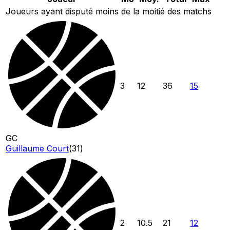
Joueurs ayant disputé moins de la moitié des matchs
3
12
36
15
GC
Guillaume Court
(
31
)
2
10.5
21
12