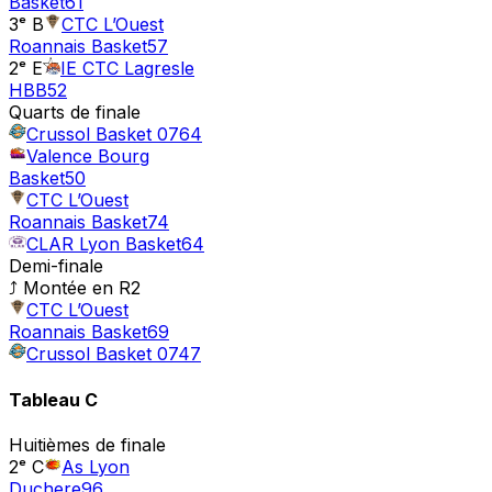
Basket
61
3ᵉ B
CTC L’Ouest
Roannais Basket
57
2ᵉ E
IE CTC Lagresle
HBB
52
Quarts de finale
Crussol Basket 07
64
Valence Bourg
Basket
50
CTC L’Ouest
Roannais Basket
74
CLAR Lyon Basket
64
Demi-finale
⤴ Montée en
R2
CTC L’Ouest
Roannais Basket
69
Crussol Basket 07
47
Tableau
C
Huitièmes de finale
2ᵉ C
As Lyon
Duchere
96