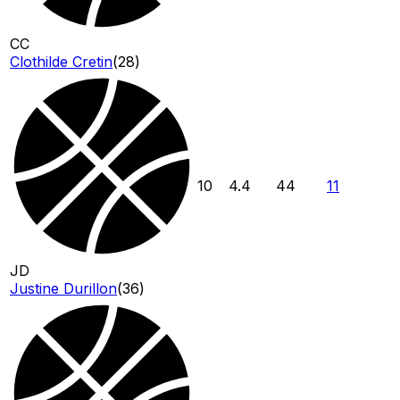
CC
Clothilde Cretin
(
28
)
10
4.4
44
11
JD
Justine Durillon
(
36
)