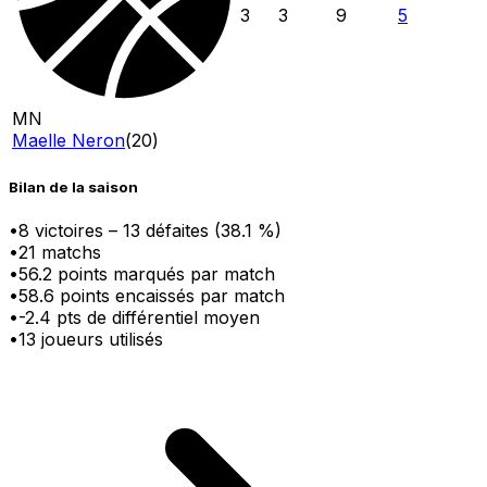
3
3
9
5
MN
Maelle Neron
(
20
)
Bilan de la saison
•
8
victoire
s
–
13
défaite
s
(
38.1
%)
•
21
matchs
•
56.2
points marqués par match
•
58.6
points encaissés par match
•
-2.4
pts
de différentiel moyen
•
13
joueurs utilisés