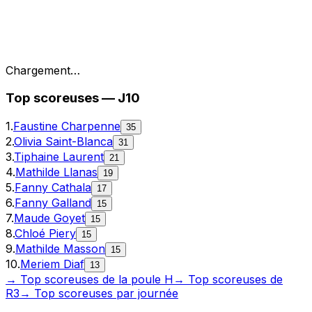
Chargement…
Top
scoreuses
—
J10
1
.
Faustine Charpenne
35
2
.
Olivia Saint-Blanca
31
3
.
Tiphaine Laurent
21
4
.
Mathilde Llanas
19
5
.
Fanny Cathala
17
6
.
Fanny Galland
15
7
.
Maude Goyet
15
8
.
Chloé Piery
15
9
.
Mathilde Masson
15
10
.
Meriem Diaf
13
→ Top
scoreuses
de la poule
H
→ Top
scoreuses
de
R3
→ Top
scoreuses
par journée