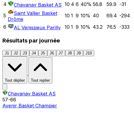
4
10
4
6
40
%
56.8
59.9
-31
Chavanay Basket AS
Saint Vallier Basket
5
10
1
9
10
%
40
69.4
-294
Drôme
6
10
1
9
10
%
43.2
76.5
-333
AL Venissieux Parilly
Résultats par journée
J1
J2
J3
J4
J5
J6
J7
J8
J9
J10
·
Tout déplier
Tout replier
Chavanay Basket AS
57
-
66
Avenir Basket Champier