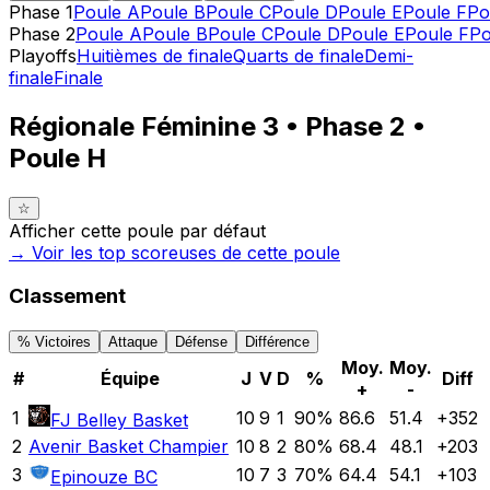
Phase 1
Poule A
Poule B
Poule C
Poule D
Poule E
Poule F
Po
Phase 2
Poule A
Poule B
Poule C
Poule D
Poule E
Poule F
Po
Playoffs
Huitièmes de finale
Quarts de finale
Demi-
finale
Finale
Régionale Féminine 3 • Phase 2 •
Poule H
☆
Afficher cette poule par défaut
→ Voir les top
scoreuses
de cette poule
Classement
% Victoires
Attaque
Défense
Différence
Moy.
Moy.
#
Équipe
J
V
D
%
Diff
+
-
1
10
9
1
90
%
86.6
51.4
+
352
FJ Belley Basket
2
Avenir Basket Champier
10
8
2
80
%
68.4
48.1
+
203
3
10
7
3
70
%
64.4
54.1
+
103
Epinouze BC