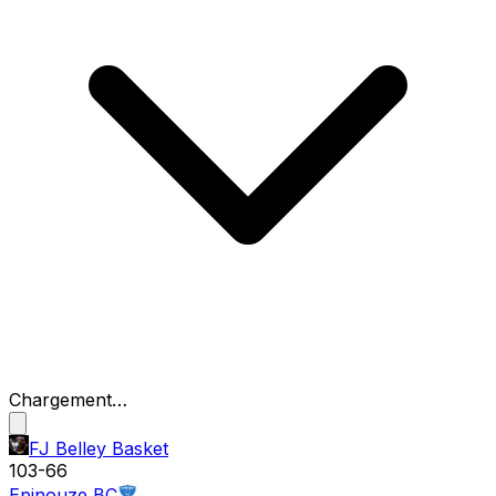
Chargement…
FJ Belley Basket
103
-
66
Epinouze BC