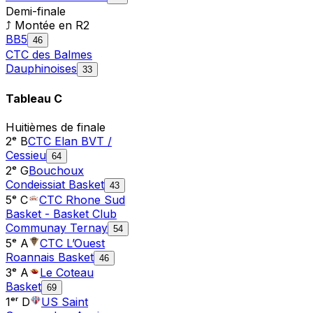
Demi-finale
⤴ Montée en
R2
BB5
46
CTC des Balmes
Dauphinoises
33
Tableau
C
Huitièmes de finale
2ᵉ B
CTC Elan BVT /
Cessieu
64
2ᵉ G
Bouchoux
Condeissiat Basket
43
5ᵉ C
CTC Rhone Sud
Basket - Basket Club
Communay Ternay
54
5ᵉ A
CTC L’Ouest
Roannais Basket
46
3ᵉ A
Le Coteau
Basket
69
1ᵉʳ D
US Saint