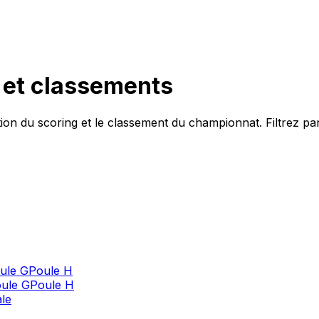
h et classements
tion du
scoring
et le classement du championnat. Filtrez par
ule G
Poule H
ule G
Poule H
ale