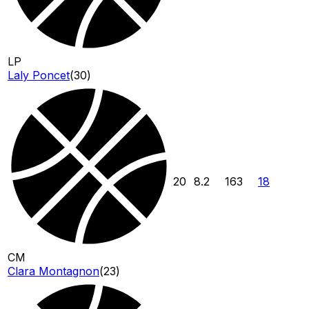
LP
Laly Poncet
(
30
)
20
8.2
163
18
CM
Clara Montagnon
(
23
)