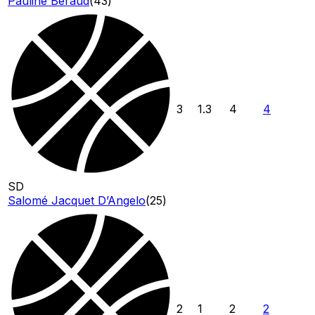
Pauline Beraud
(
43
)
3
1.3
4
4
SD
Salomé Jacquet D’Angelo
(
25
)
2
1
2
2