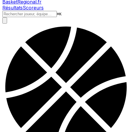
BasketRegional.fr
Résultats
Scoreurs
⌘
K