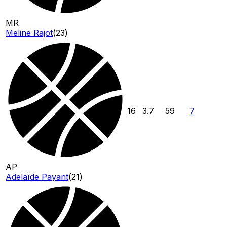
MR
Meline Rajot
(
23
)
16
3.7
59
7
AP
Adelaïde Payant
(
21
)