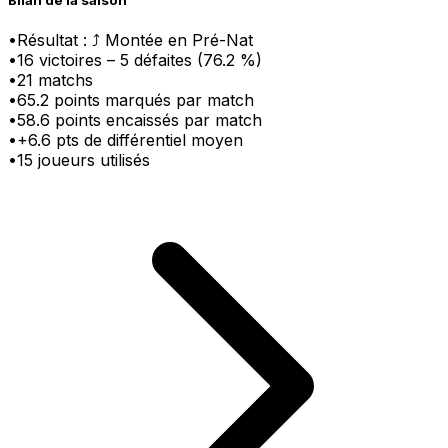
Bilan de la saison
•
Résultat :
⤴ Montée en Pré-Nat
•
16
victoire
s
–
5
défaite
s
(
76.2
%)
•
21
matchs
•
65.2
points marqués par match
•
58.6
points encaissés par match
•
+
6.6
pts
de différentiel moyen
•
15
joueurs utilisés