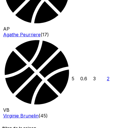
AP
Agathe Peurriere
(
17
)
5
0.6
3
2
VB
Virginie Brunelin
(
45
)