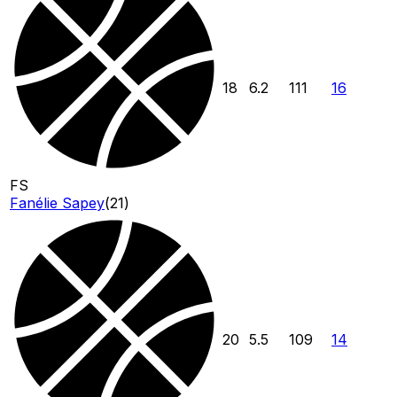
18
6.2
111
16
FS
Fanélie Sapey
(
21
)
20
5.5
109
14