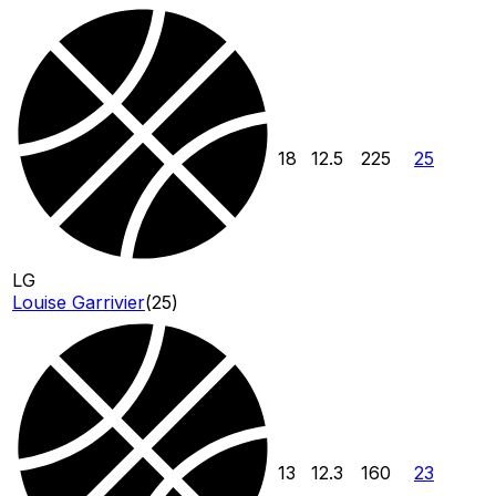
18
12.5
225
25
LG
Louise Garrivier
(
25
)
13
12.3
160
23