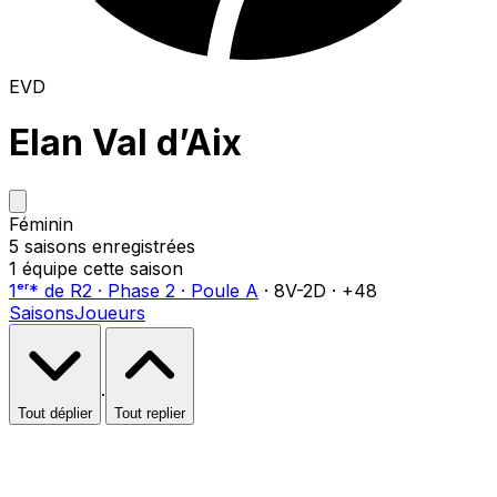
EVD
Elan Val d’Aix
Féminin
5
saison
s
enregistrée
s
1
équipe
cette saison
1ᵉʳ
*
de
R2
·
Phase 2
·
Poule A
·
8
V-
2
D
·
+48
Saisons
Joueurs
·
Tout déplier
Tout replier