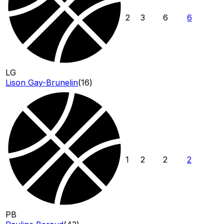
2
3
6
6
LG
Lison Gay-Brunelin
(
16
)
1
2
2
2
PB