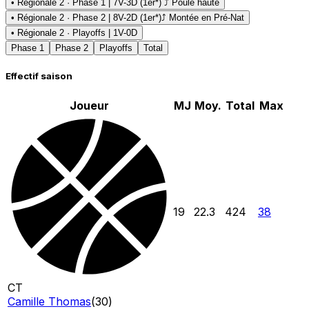
• Régionale 2 · Phase 1 | 7V-3D (1er*) ⤴ Poule haute
• Régionale 2 · Phase 2 | 8V-2D (1er*)
⤴ Montée en Pré-Nat
• Régionale 2 · Playoffs | 1V-0D
Phase 1
Phase 2
Playoffs
Total
Effectif saison
Joueur
MJ
Moy.
Total
Max
19
22.3
424
38
CT
Camille Thomas
(
30
)