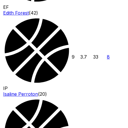
EF
Edith Forest
(
42
)
9
3.7
33
8
IP
Isaline Perroton
(
20
)