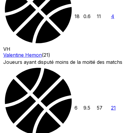
18
0.6
11
4
VH
Valentine Hemon
(
21
)
Joueurs ayant disputé moins de la moitié des matchs
6
9.5
57
21