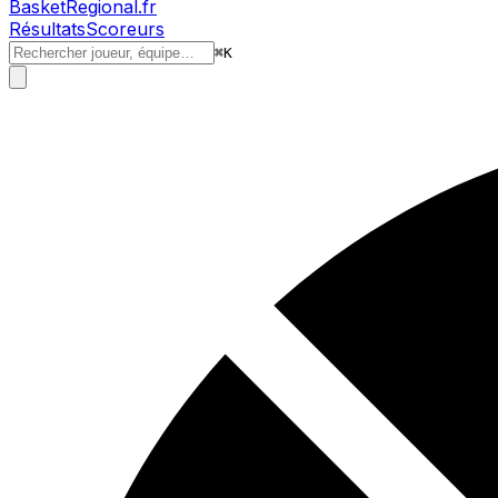
BasketRegional.fr
Résultats
Scoreurs
⌘
K