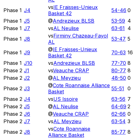
vs
IE Fraisses-Unieux
Phase 1
J4
54
-
46
0
Basket 42
Phase 1
J5
@
Andrezieux BLSB
53
-
59
4
Phase 1
J7
vs
AL Neulise
63
-
61
4
vs
Firminy Chazeau-Fayol
Phase 1
J8
53
-
47
5
AL
@
IE Fraisses-Unieux
Phase 1
J9
70
-
63
16
Basket 42
Phase 1
J10
vs
Andrezieux BLSB
77
-
70
8
Phase 2
J1
vs
Veauche CRAP
80
-
77
8
Phase 2
J2
@
AL Meyzieu
48
-
50
0
@
Cote Roannaise Alliance
Phase 2
J3
55
-
51
0
Basket
Phase 2
J4
vs
US Issoire
63
-
56
7
Phase 2
J5
@
AL Neulise
64
-
69
2
Phase 2
J6
@
Veauche CRAP
62
-
66
0
Phase 2
J7
vs
AL Meyzieu
63
-
54
3
vs
Cote Roannaise
Phase 2
J8
85
-
77
8
Alliance Basket