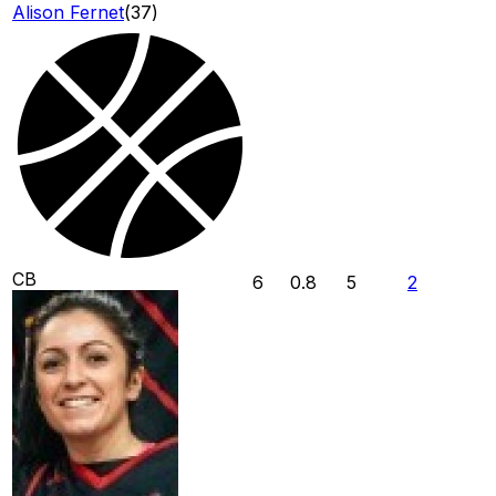
Alison Fernet
(
37
)
CB
6
0.8
5
2