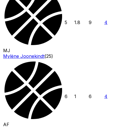
5
1.8
9
4
MJ
Mylène Joonekindt
(
25
)
6
1
6
4
AF