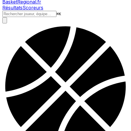
BasketRegional.fr
Résultats
Scoreurs
⌘
K