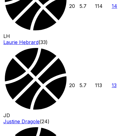
20
5.7
114
14
LH
Laurie Hebrard
(
33
)
20
5.7
113
13
JD
Justine Dragole
(
24
)