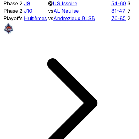
Phase 2
J9
@
US Issoire
54
-
60
3
Phase 2
J10
vs
AL Neulise
81
-
47
7
Playoffs
Huitièmes
vs
Andrezieux BLSB
76
-
85
2