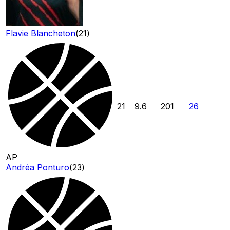
Flavie Blancheton
(
21
)
21
9.6
201
26
AP
Andréa Ponturo
(
23
)