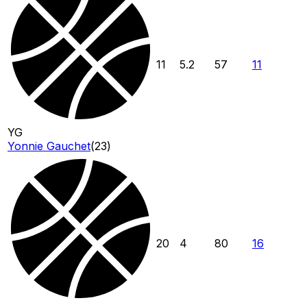
11
5.2
57
11
YG
Yonnie Gauchet
(
23
)
20
4
80
16