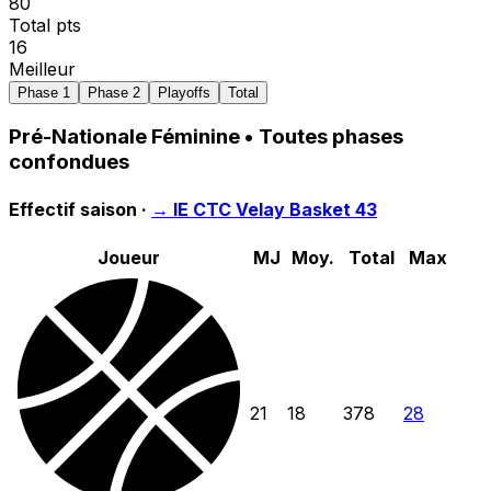
80
Total pts
16
Meilleur
Phase 1
Phase 2
Playoffs
Total
Pré-Nationale Féminine
• Toutes phases
confondues
Effectif saison ·
→
IE CTC Velay Basket 43
Joueur
MJ
Moy.
Total
Max
21
18
378
28