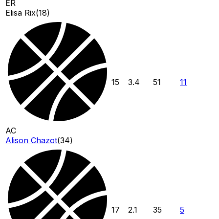
ER
Elisa Rix
(
18
)
15
3.4
51
11
AC
Alison Chazot
(
34
)
17
2.1
35
5