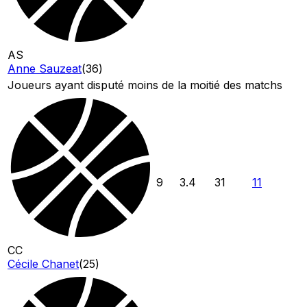
AS
Anne Sauzeat
(
36
)
Joueurs ayant disputé moins de la moitié des matchs
9
3.4
31
11
CC
Cécile Chanet
(
25
)