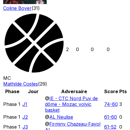
Coline Boyer
(
31
)
2
0
0
0
MC
Mathilde Costes
(
29
)
Phase
Jour
Adversaire
Score
Pts
@
IE - CTC Nord Puy de
Phase 1
J1
dôme - Mozac volvic
74
-
60
3
basket
Phase 1
J2
@
AL Neulise
61
-
60
0
@
Firminy Chazeau-Fayol
Phase 1
J3
61
-
52
0
AL