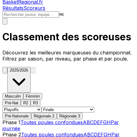
BasketRegional.fr
Résultats
Scoreurs
⌘
K
Classement des
scoreuses
Découvrez les
meilleures marqueuses
du championnat.
Filtrez par saison, par niveau, par phase et par poule.
2025/2026
Masculin
Féminin
Pré-Nat
R2
R3
Pré-Nationale
Régionale 2
Régionale 3
Phase 1
Toutes poules confondues
A
B
C
D
E
F
G
H
Par
journée
Phase 2
Toutes poules confondues
A
B
C
D
E
F
G
H
Par