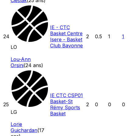
Cieslak
(
25
ans)
IE - CTC
Basket Centre
24
2
0.5
1
1
Isere - Basket
Club Bavonne
LO
Lou-Ann
Orsini
(
24
ans)
IE CTC CSP01
Basket-St
25
2
0
0
0
Rémy Sports
LG
Basket
Lorie
Guichardan
(
17