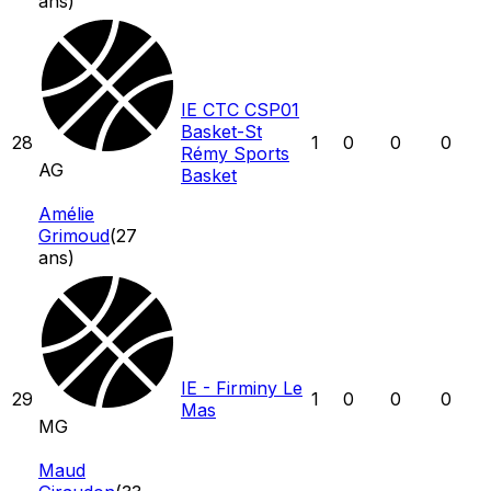
ans)
IE CTC CSP01
Basket-St
28
1
0
0
0
Rémy Sports
AG
Basket
Amélie
Grimoud
(
27
ans)
IE - Firminy Le
29
1
0
0
0
Mas
MG
Maud