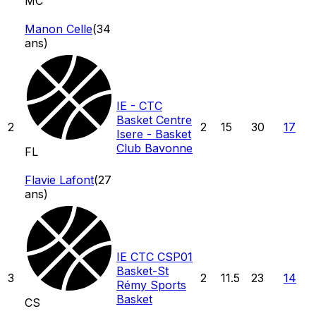
MC
Manon Celle
(
34
ans)
IE - CTC
Basket Centre
2
2
15
30
17
Isere - Basket
Club Bavonne
FL
Flavie Lafont
(
27
ans)
IE CTC CSP01
Basket-St
3
2
11.5
23
14
Rémy Sports
Basket
CS