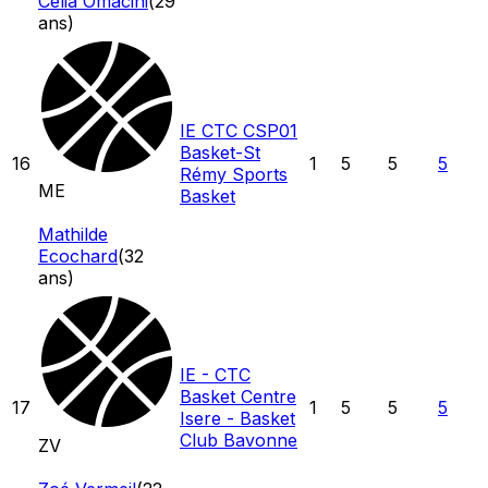
Célia Omacini
(
29
ans)
IE CTC CSP01
Basket-St
16
1
5
5
5
Rémy Sports
ME
Basket
Mathilde
Ecochard
(
32
ans)
IE - CTC
Basket Centre
17
1
5
5
5
Isere - Basket
Club Bavonne
ZV