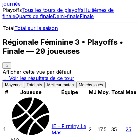
journée
Playoffs
Tous les tours de playoffs
Huitièmes de
finale
Quarts de finale
Demi-finale
Finale
Total
Total sur la saison
Régionale Féminine 3 • Playoffs •
Finale — 29 joueuses
☆
Afficher cette vue par défaut
→ Voir les résultats de
ce tour
Moyenne
Total pts
Meilleur match
Matchs joués
#
Joueuse
Équipe
MJ
Moy.
Total
Max
IE - Firminy Le
1
2
17.5
35
25
Mas