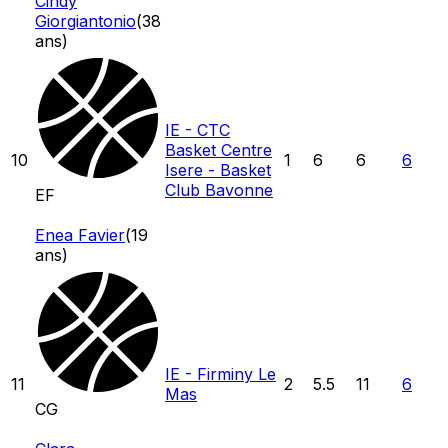
Cindy
Giorgiantonio
(
38
ans)
IE - CTC
Basket Centre
10
1
6
6
6
Isere - Basket
Club Bavonne
EF
Enea Favier
(
19
ans)
IE - Firminy Le
11
2
5.5
11
6
Mas
CG