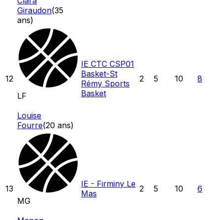
Clara
Giraudon
(
35
ans)
IE CTC CSP01
Basket-St
12
2
5
10
8
Rémy Sports
Basket
LF
Louise
Fourre
(
20
ans)
IE - Firminy Le
13
2
5
10
6
Mas
MG