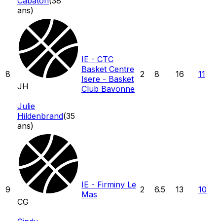
Cabaton
(
38
ans)
IE - CTC
Basket Centre
8
2
8
16
11
Isere - Basket
JH
Club Bavonne
Julie
Hildenbrand
(
35
ans)
IE - Firminy Le
9
2
6.5
13
10
Mas
CG