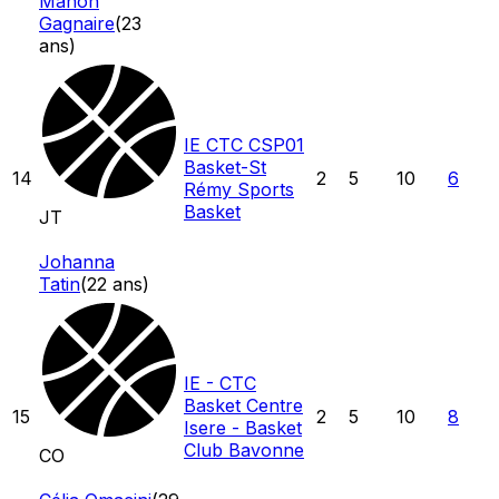
Manon
Gagnaire
(
23
ans)
IE CTC CSP01
Basket-St
14
2
5
10
6
Rémy Sports
Basket
JT
Johanna
Tatin
(
22
ans)
IE - CTC
Basket Centre
15
2
5
10
8
Isere - Basket
Club Bavonne
CO