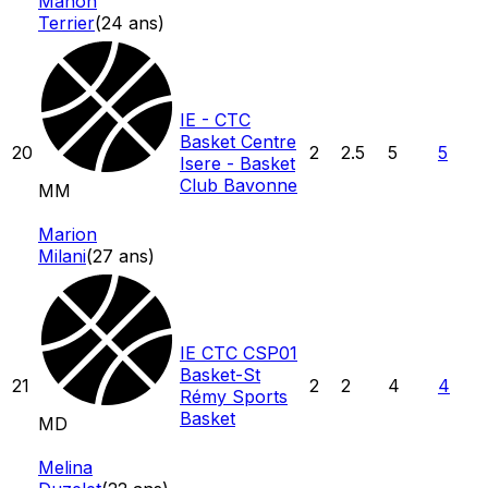
Manon
Terrier
(
24
ans)
IE - CTC
Basket Centre
20
2
2.5
5
5
Isere - Basket
Club Bavonne
MM
Marion
Milani
(
27
ans)
IE CTC CSP01
Basket-St
21
2
2
4
4
Rémy Sports
Basket
MD
Melina