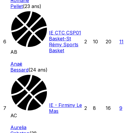
Romane
Pellet
(
23
ans)
IE CTC CSP01
Basket-St
6
2
10
20
11
Rémy Sports
Basket
AB
Anaë
Bessard
(
24
ans)
IE - Firminy Le
7
2
8
16
9
Mas
AC
Aurelia