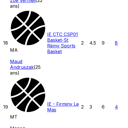
Zoé Vermeil
(
22
ans)
IE CTC CSP01
Basket-St
18
2
4.5
9
8
Rémy Sports
MA
Basket
Maud
Andruszak
(
25
ans)
IE - Firminy Le
19
2
3
6
4
Mas
MT