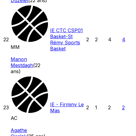
Duzelet
(
22
ans)
IE CTC CSP01
Basket-St
22
2
2
4
4
Rémy Sports
MM
Basket
Manon
Mestdagh
(
22
ans)
IE - Firminy Le
23
2
1
2
2
Mas
AC
Agathe