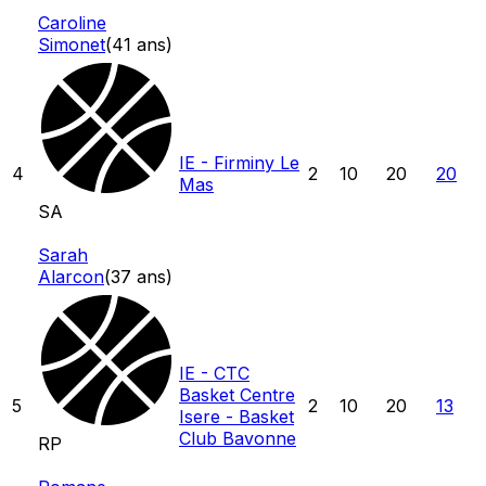
Caroline
Simonet
(
41
ans)
IE - Firminy Le
4
2
10
20
20
Mas
SA
Sarah
Alarcon
(
37
ans)
IE - CTC
Basket Centre
5
2
10
20
13
Isere - Basket
Club Bavonne
RP