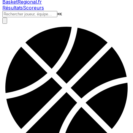
BasketRegional.fr
Résultats
Scoreurs
⌘
K