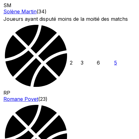
SM
Solène Martin
(
34
)
Joueurs ayant disputé moins de la moitié des matchs
2
3
6
5
RP
Romane Poyet
(
23
)