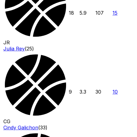
18
5.9
107
15
JR
Julia Rey
(
25
)
9
3.3
30
10
CG
Cindy Galichon
(
33
)