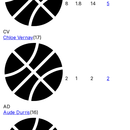
8
1.8
14
5
CV
Chloe Vernay
(
17
)
2
1
2
2
AD
Aude Durris
(
16
)