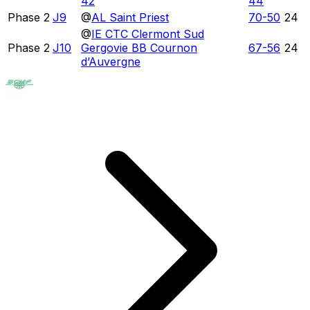
42
44
Phase 2
J9
@
AL Saint Priest
70
-
50
24
@
IE CTC Clermont Sud
Phase 2
J10
Gergovie BB Cournon
67
-
56
24
d’Auvergne