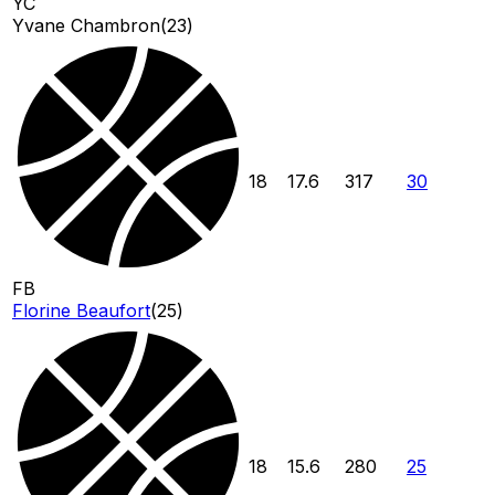
YC
Yvane Chambron
(
23
)
18
17.6
317
30
FB
Florine Beaufort
(
25
)
18
15.6
280
25