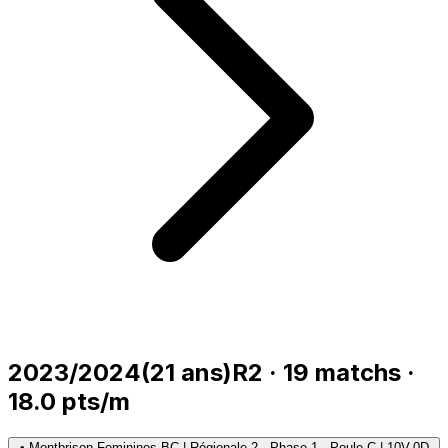
2023/2024
(
21
ans)
R2
·
19
matchs
·
18.0
pts/m
•
Montbrison Feminines BC | Régionale 2 · Phase 1 · Poule C | 10V-0D