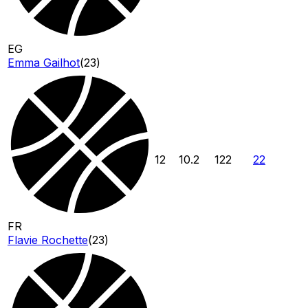
EG
Emma Gailhot
(
23
)
12
10.2
122
22
FR
Flavie Rochette
(
23
)