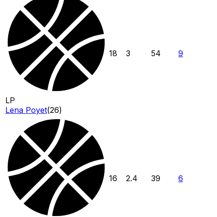
18
3
54
9
LP
Lena Poyet
(
26
)
16
2.4
39
6