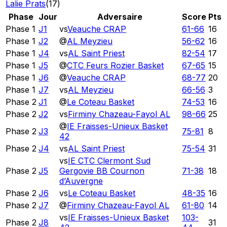
Lalie Prats
(
17
)
Phase
Jour
Adversaire
Score
Pts
Phase 1
J1
vs
Veauche CRAP
61
-
66
16
Phase 1
J2
@
AL Meyzieu
56
-
62
16
Phase 1
J4
vs
AL Saint Priest
82
-
54
17
Phase 1
J5
@
CTC Feurs Rozier Basket
67
-
65
15
Phase 1
J6
@
Veauche CRAP
68
-
77
20
Phase 1
J7
vs
AL Meyzieu
66
-
56
3
Phase 2
J1
@
Le Coteau Basket
74
-
53
16
Phase 2
J2
vs
Firminy Chazeau-Fayol AL
98
-
66
25
@
IE Fraisses-Unieux Basket
Phase 2
J3
75
-
81
8
42
Phase 2
J4
vs
AL Saint Priest
75
-
54
31
vs
IE CTC Clermont Sud
Phase 2
J5
Gergovie BB Cournon
71
-
38
18
d’Auvergne
Phase 2
J6
vs
Le Coteau Basket
48
-
35
16
Phase 2
J7
@
Firminy Chazeau-Fayol AL
61
-
80
14
vs
IE Fraisses-Unieux Basket
103
-
Phase 2
J8
31