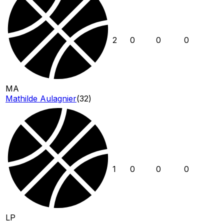
2
0
0
0
MA
Mathilde Aulagnier
(
32
)
1
0
0
0
LP