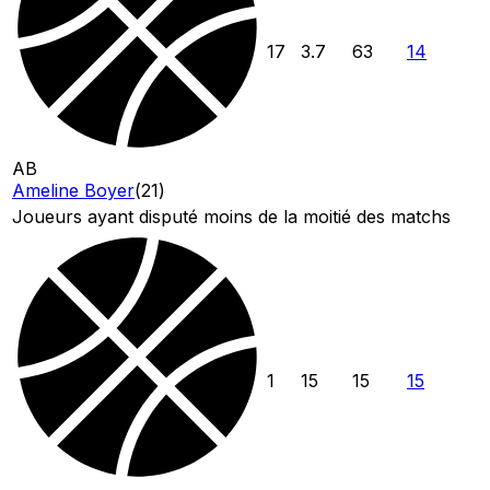
17
3.7
63
14
AB
Ameline Boyer
(
21
)
Joueurs ayant disputé moins de la moitié des matchs
1
15
15
15