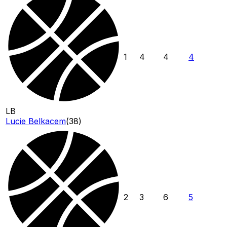
1
4
4
4
LB
Lucie Belkacem
(
38
)
2
3
6
5