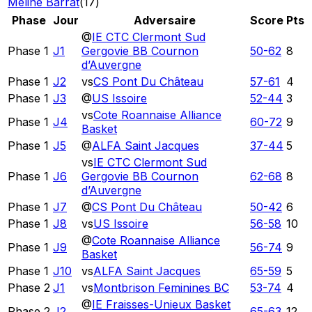
Méline Barrat
(
17
)
Phase
Jour
Adversaire
Score
Pts
@
IE CTC Clermont Sud
Phase 1
J1
Gergovie BB Cournon
50
-
62
8
d’Auvergne
Phase 1
J2
vs
CS Pont Du Château
57
-
61
4
Phase 1
J3
@
US Issoire
52
-
44
3
vs
Cote Roannaise Alliance
Phase 1
J4
60
-
72
9
Basket
Phase 1
J5
@
ALFA Saint Jacques
37
-
44
5
vs
IE CTC Clermont Sud
Phase 1
J6
Gergovie BB Cournon
62
-
68
8
d’Auvergne
Phase 1
J7
@
CS Pont Du Château
50
-
42
6
Phase 1
J8
vs
US Issoire
56
-
58
10
@
Cote Roannaise Alliance
Phase 1
J9
56
-
74
9
Basket
Phase 1
J10
vs
ALFA Saint Jacques
65
-
59
5
Phase 2
J1
vs
Montbrison Feminines BC
53
-
74
4
@
IE Fraisses-Unieux Basket
Phase 2
J2
65
-
63
12