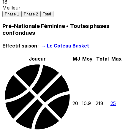
18
Meilleur
Phase 1
Phase 2
Total
Pré-Nationale Féminine
• Toutes phases
confondues
Effectif saison ·
→
Le Coteau Basket
Joueur
MJ
Moy.
Total
Max
20
10.9
218
25