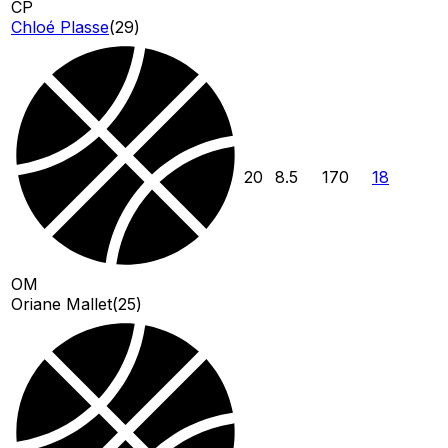
CP
Chloé Plasse
(
29
)
20
8.5
170
18
OM
Oriane Mallet
(
25
)