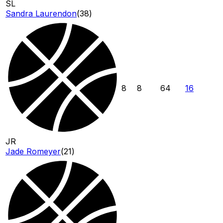
SL
Sandra Laurendon
(
38
)
8
8
64
16
JR
Jade Romeyer
(
21
)