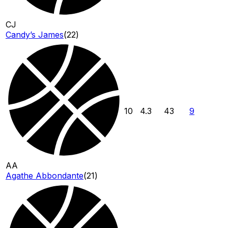
CJ
Candy’s James
(
22
)
10
4.3
43
9
AA
Agathe Abbondante
(
21
)