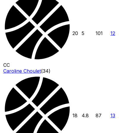
20
5
101
12
CC
Caroline Choulet
(
34
)
18
4.8
87
13