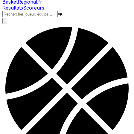
BasketRegional.fr
Résultats
Scoreurs
⌘
K