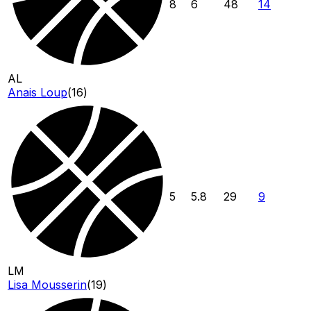
8
6
48
14
AL
Anais Loup
(
16
)
5
5.8
29
9
LM
Lisa Mousserin
(
19
)