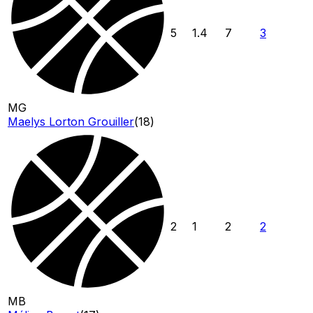
5
1.4
7
3
MG
Maelys Lorton Grouiller
(
18
)
2
1
2
2
MB