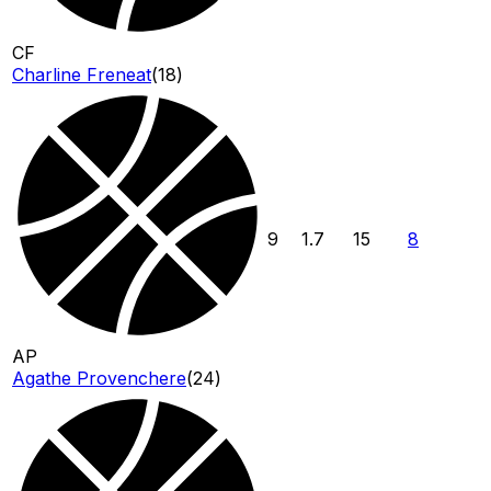
CF
Charline Freneat
(
18
)
9
1.7
15
8
AP
Agathe Provenchere
(
24
)