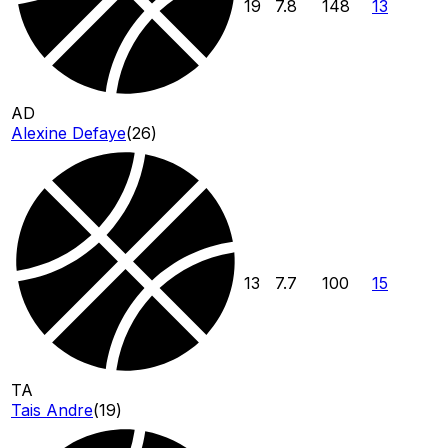
19
7.8
148
13
AD
Alexine Defaye
(
26
)
13
7.7
100
15
TA
Tais Andre
(
19
)