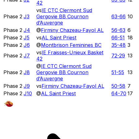
42
vs
IE CTC Clermont Sud
Phase 2
J3
Gergovie BB Cournon
63
-
66
10
d’Auvergne
Phase 2
J4
@
Firminy Chazeau-Fayol AL
56
-
63
6
Phase 2
J5
vs
AL Saint Priest
66
-
51
18
Phase 2
J6
@
Montbrison Feminines BC
35
-
48
3
vs
IE Fraisses-Unieux Basket
Phase 2
J7
72
-
29
13
42
@
IE CTC Clermont Sud
Phase 2
J8
Gergovie BB Cournon
51
-
55
13
d’Auvergne
Phase 2
J9
vs
Firminy Chazeau-Fayol AL
50
-
58
7
Phase 2
J10
@
AL Saint Priest
64
-
70
17