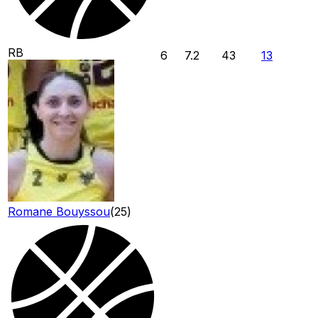
RB
6
7.2
43
13
Romane Bouyssou
(
25
)