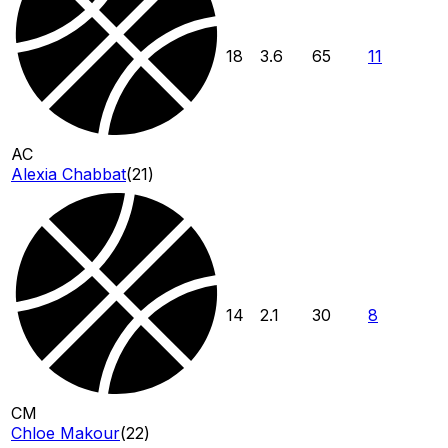
18
3.6
65
11
AC
Alexia Chabbat
(
21
)
14
2.1
30
8
CM
Chloe Makour
(
22
)