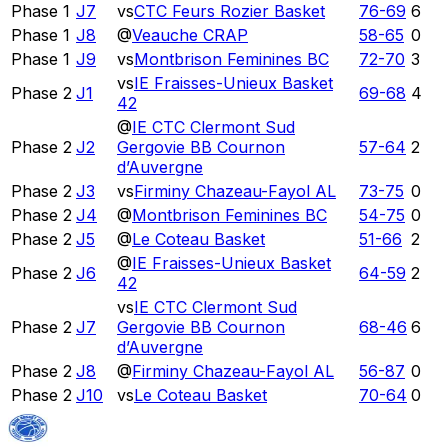
Phase 1
J7
vs
CTC Feurs Rozier Basket
76
-
69
6
Phase 1
J8
@
Veauche CRAP
58
-
65
0
Phase 1
J9
vs
Montbrison Feminines BC
72
-
70
3
vs
IE Fraisses-Unieux Basket
Phase 2
J1
69
-
68
4
42
@
IE CTC Clermont Sud
Phase 2
J2
Gergovie BB Cournon
57
-
64
2
d’Auvergne
Phase 2
J3
vs
Firminy Chazeau-Fayol AL
73
-
75
0
Phase 2
J4
@
Montbrison Feminines BC
54
-
75
0
Phase 2
J5
@
Le Coteau Basket
51
-
66
2
@
IE Fraisses-Unieux Basket
Phase 2
J6
64
-
59
2
42
vs
IE CTC Clermont Sud
Phase 2
J7
Gergovie BB Cournon
68
-
46
6
d’Auvergne
Phase 2
J8
@
Firminy Chazeau-Fayol AL
56
-
87
0
Phase 2
J10
vs
Le Coteau Basket
70
-
64
0