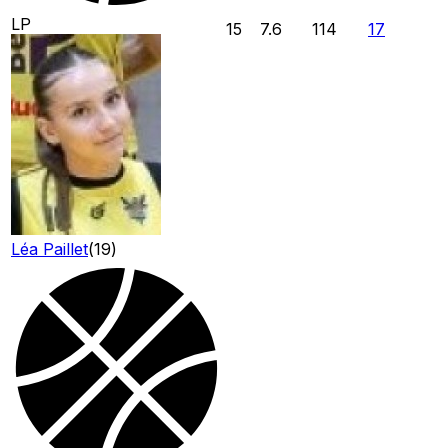
LP
15
7.6
114
17
Léa Paillet
(
19
)