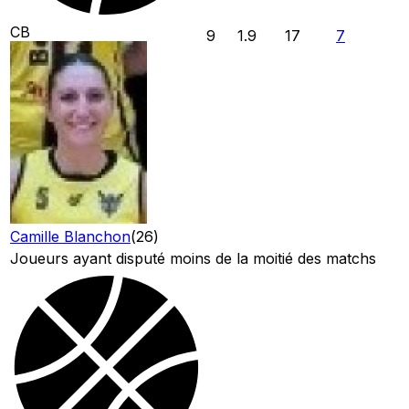
CB
9
1.9
17
7
Camille Blanchon
(
26
)
Joueurs ayant disputé moins de la moitié des matchs