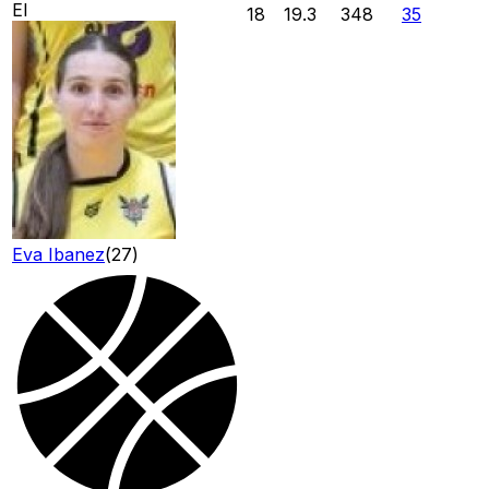
EI
18
19.3
348
35
Eva Ibanez
(
27
)