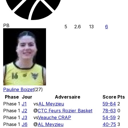
PB
5
2.6
13
6
Pauline Boizet
(
27
)
Phase
Jour
Adversaire
Score
Pts
Phase 1
J1
vs
AL Meyzieu
59
-
84
2
Phase 1
J2
@
CTC Feurs Rozier Basket
78
-
63
0
Phase 1
J3
vs
Veauche CRAP
54
-
59
2
Phase 1
J6
@
AL Meyzieu
40
-
75
3