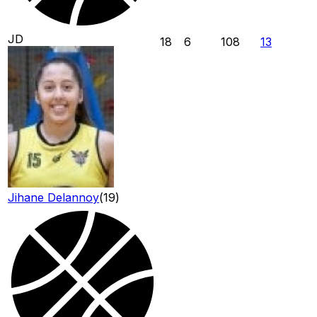
JD
18
6
108
13
Jihane Delannoy
(
19
)