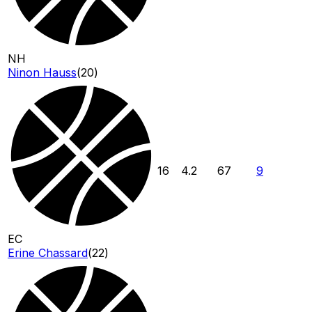
NH
Ninon Hauss
(
20
)
16
4.2
67
9
EC
Erine Chassard
(
22
)