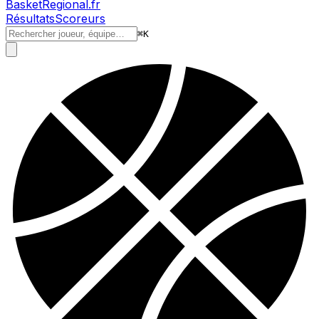
BasketRegional.fr
Résultats
Scoreurs
⌘
K