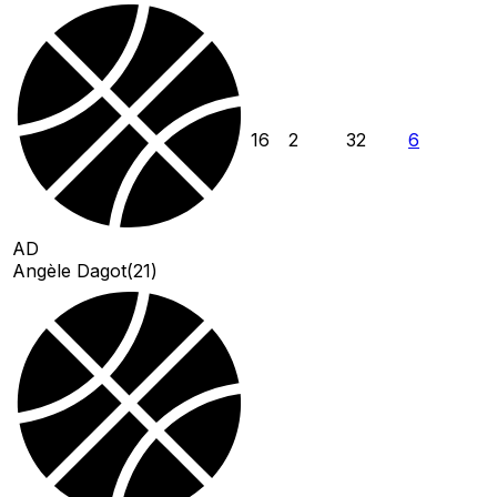
16
2
32
6
AD
Angèle Dagot
(
21
)