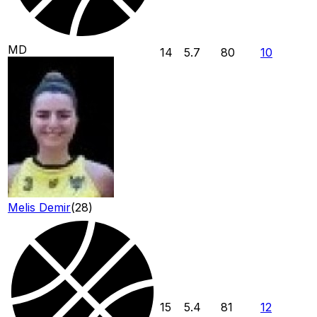
MD
14
5.7
80
10
Melis Demir
(
28
)
15
5.4
81
12