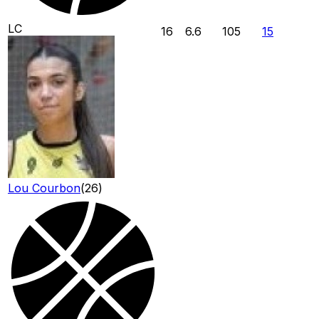
LC
16
6.6
105
15
Lou Courbon
(
26
)