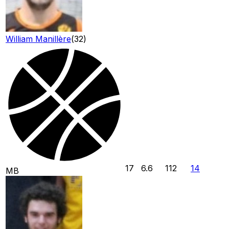
William Manillère
(
32
)
17
6.6
112
14
MB