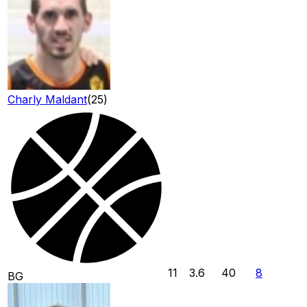
Charly Maldant
(
25
)
11
3.6
40
8
BG