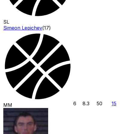
SL
Simeon Lepichev
(
17
)
6
8.3
50
15
MM