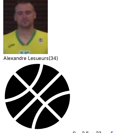
Alexandre Lesueurs
(
34
)