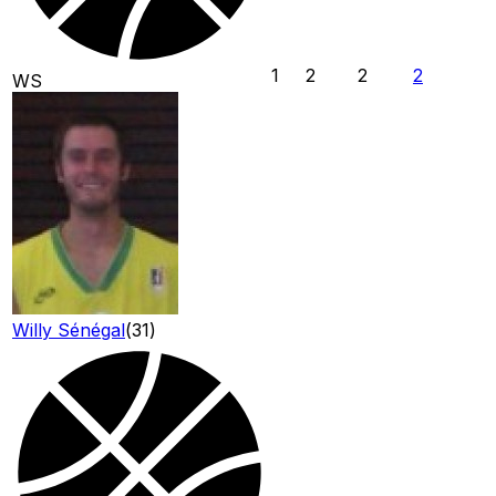
1
2
2
2
WS
Willy Sénégal
(
31
)