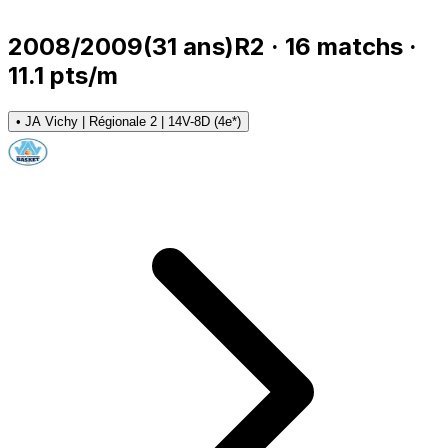
2008/2009
(
31
ans)
R2
·
16
matchs
·
11.1
pts/m
•
JA Vichy | Régionale 2 | 14V-8D (4e*)