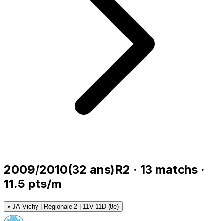
2009/2010
(
32
ans)
R2
·
13
matchs
·
11.5
pts/m
•
JA Vichy | Régionale 2 | 11V-11D (8e)