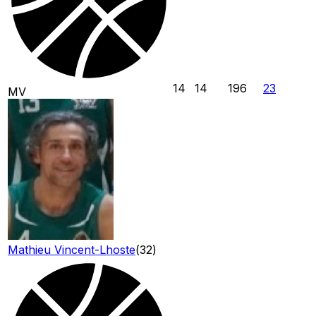
14
14
196
23
MV
Mathieu Vincent-Lhoste
(
32
)