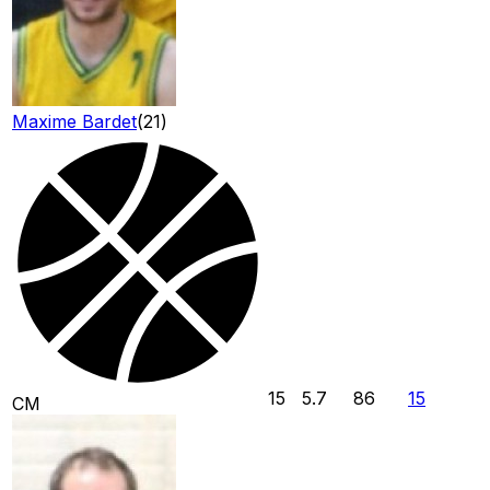
Maxime Bardet
(
21
)
15
5.7
86
15
CM