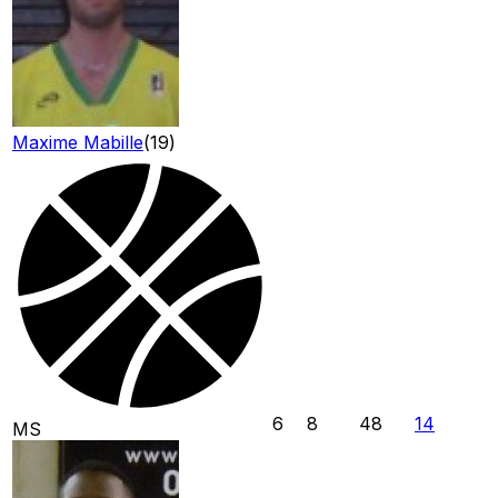
Maxime Mabille
(
19
)
6
8
48
14
MS