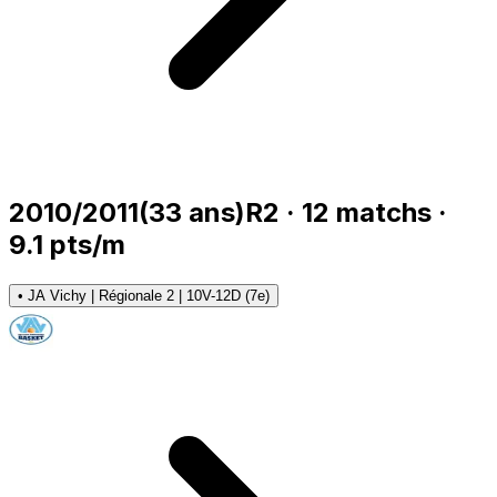
2010/2011
(
33
ans)
R2
·
12
matchs
·
9.1
pts/m
•
JA Vichy | Régionale 2 | 10V-12D (7e)