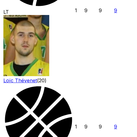
1
9
9
9
LT
Loïc Thévenet
(
20
)
1
9
9
9