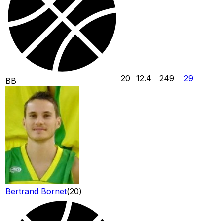
20
12.4
249
29
BB
Bertrand Bornet
(
20
)