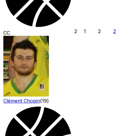
2
1
2
2
CC
Clément Chopin
(
19
)