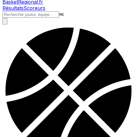
BasketRegional.fr
Résultats
Scoreurs
⌘
K