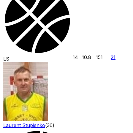
14
10.8
151
21
LS
Laurent Stupienko
(
36
)