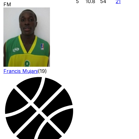
5
10.8
54
21
FM
Francis Mujani
(
19
)