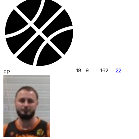
18
9
162
22
FP