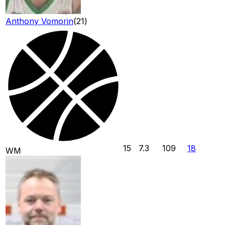
Anthony Vomorin
(
21
)
15
7.3
109
18
WM