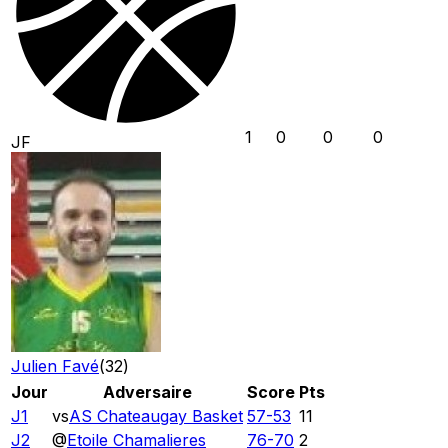
1
0
0
0
JF
Julien Favé
(
32
)
Jour
Adversaire
Score
Pts
J1
vs
AS Chateaugay Basket
57
-
53
11
J2
@
Etoile Chamalieres
76
-
70
2