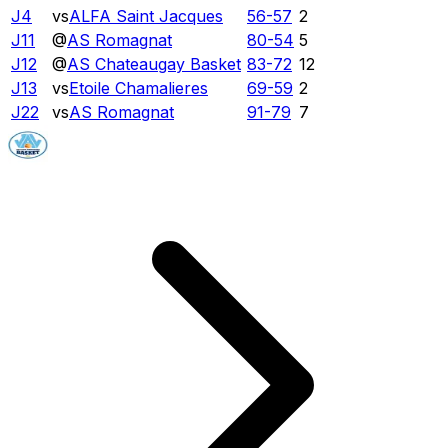
J4
vs
ALFA Saint Jacques
56
-
57
2
J11
@
AS Romagnat
80
-
54
5
J12
@
AS Chateaugay Basket
83
-
72
12
J13
vs
Etoile Chamalieres
69
-
59
2
J22
vs
AS Romagnat
91
-
79
7