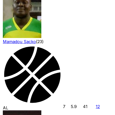
Mamadou Sacko
(
23
)
7
5.9
41
12
AL