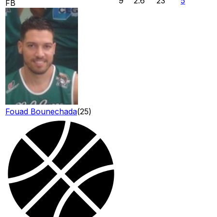
9
2.6
23
5
FB
Fouad Bounechada
(
25
)