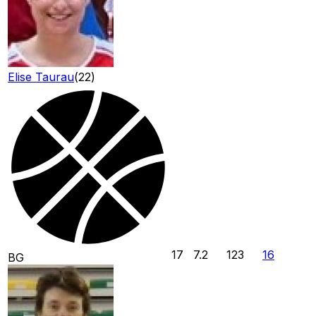
Elise Taurau
(
22
)
17
7.2
123
16
BG