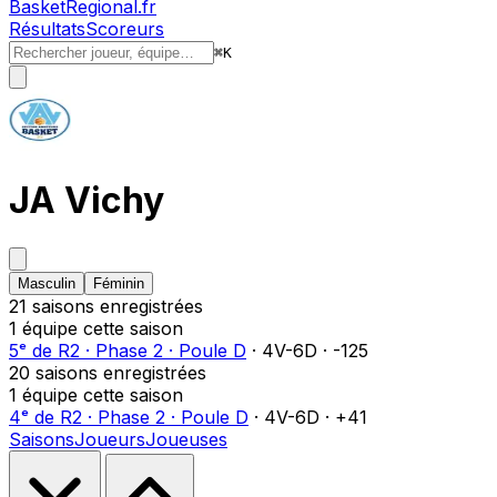
BasketRegional.fr
Résultats
Scoreurs
⌘
K
JA Vichy
Masculin
Féminin
21
saison
s
enregistrée
s
1
équipe
cette saison
5ᵉ
de
R2
·
Phase 2
·
Poule D
·
4
V-
6
D
·
-125
20
saison
s
enregistrée
s
1
équipe
cette saison
4ᵉ
de
R2
·
Phase 2
·
Poule D
·
4
V-
6
D
·
+41
Saisons
Joueurs
Joueuses