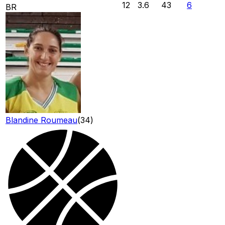
12
3.6
43
6
BR
Blandine Roumeau
(
34
)