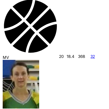
20
18.4
368
32
MV