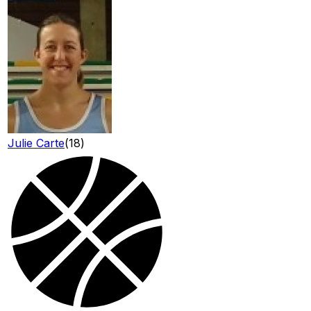
Julie Carte
(
18
)