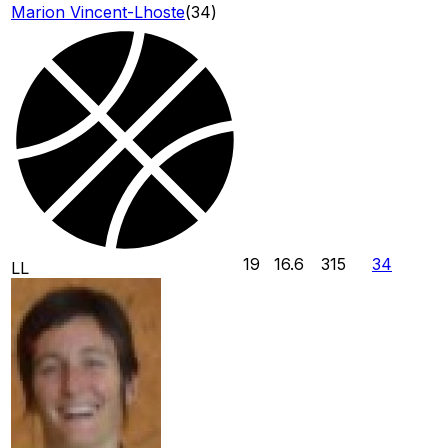
Marion Vincent-Lhoste
(
34
)
19
16.6
315
34
LL