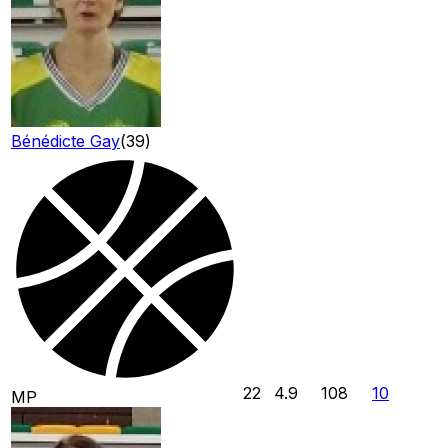
Bénédicte Gay
(
39
)
22
4.9
108
10
MP