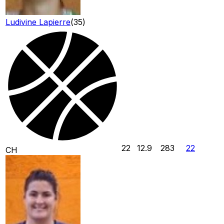
Ludivine Lapierre
(
35
)
22
12.9
283
22
CH