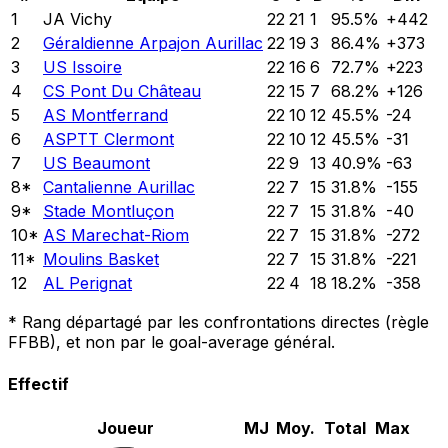
1
JA Vichy
22
21
1
95.5
%
+
442
2
Géraldienne Arpajon Aurillac
22
19
3
86.4
%
+
373
3
US Issoire
22
16
6
72.7
%
+
223
4
CS Pont Du Château
22
15
7
68.2
%
+
126
5
AS Montferrand
22
10
12
45.5
%
-24
6
ASPTT Clermont
22
10
12
45.5
%
-31
7
US Beaumont
22
9
13
40.9
%
-63
8
*
Cantalienne Aurillac
22
7
15
31.8
%
-155
9
*
Stade Montluçon
22
7
15
31.8
%
-40
10
*
AS Marechat-Riom
22
7
15
31.8
%
-272
11
*
Moulins Basket
22
7
15
31.8
%
-221
12
AL Perignat
22
4
18
18.2
%
-358
*
Rang départagé par les confrontations directes (règle
FFBB), et non par le goal-average général.
Effectif
Joueur
MJ
Moy.
Total
Max