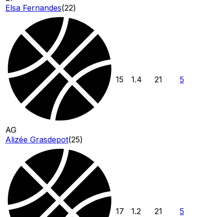
Elsa Fernandes
(
22
)
15
1.4
21
5
AG
Alizée Grasdepot
(
25
)
17
1.2
21
5