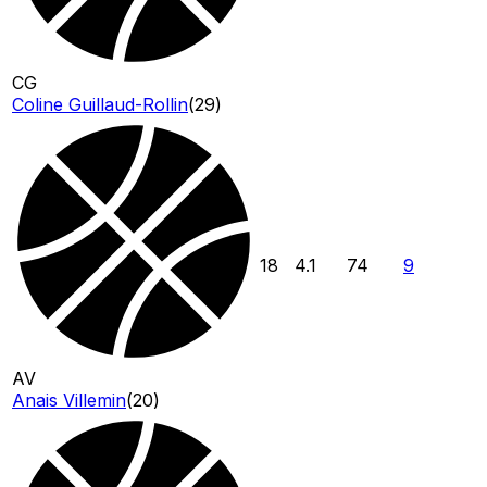
CG
Coline Guillaud-Rollin
(
29
)
18
4.1
74
9
AV
Anais Villemin
(
20
)