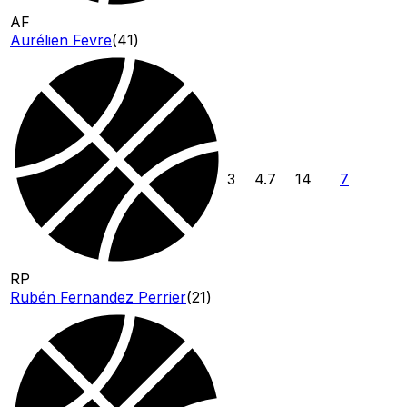
AF
Aurélien Fevre
(
41
)
3
4.7
14
7
RP
Rubén Fernandez Perrier
(
21
)