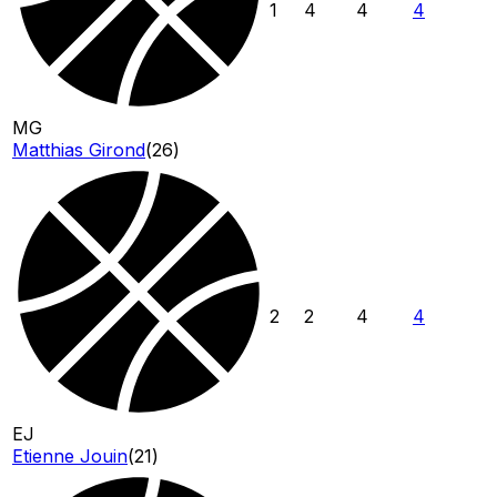
1
4
4
4
MG
Matthias Girond
(
26
)
2
2
4
4
EJ
Etienne Jouin
(
21
)