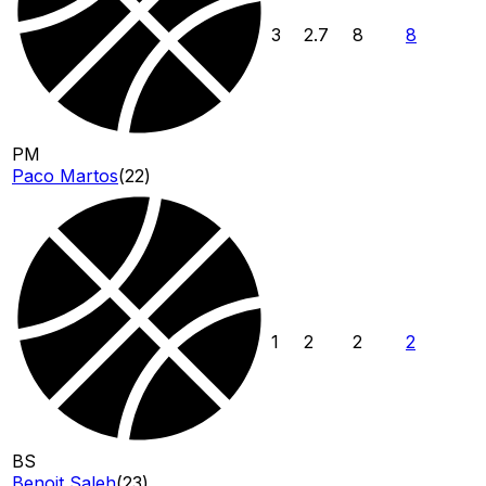
3
2.7
8
8
PM
Paco Martos
(
22
)
1
2
2
2
BS
Benoit Saleh
(
23
)