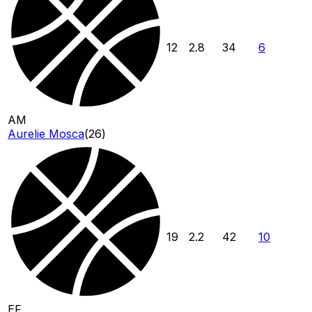
12
2.8
34
6
AM
Aurelie Mosca
(
26
)
19
2.2
42
10
EF