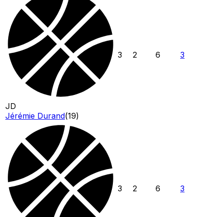
3
2
6
3
JD
Jérémie Durand
(
19
)
3
2
6
3