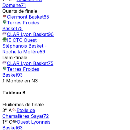
Domene
71
Quarts de finale
Clermont Basket
65
Terres Froides
Basket
75
CLAR Lyon Basket
96
IE CTC Ouest
Stéphanois Basket -
Roche la Molière
59
Demi-finale
CLAR Lyon Basket
75
Terres Froides
Basket
93
⤴ Montée en
N3
Tableau
B
Huitièmes de finale
3ᵉ A
Etoile de
Chamalières Sayat
72
1ᵉʳ C
Ouest Lyonnais
Basket
63