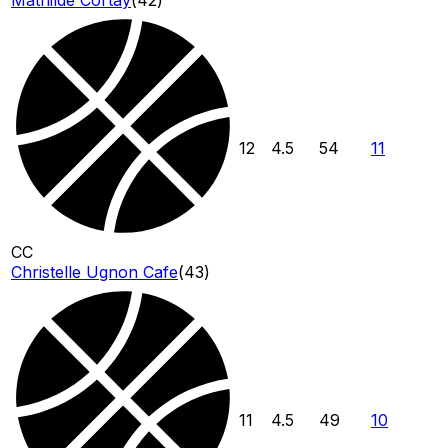
Mathilde Cortay
(
42
)
12
4.5
54
11
CC
Christelle Ugnon Cafe
(
43
)
11
4.5
49
10