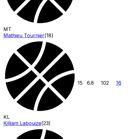
MT
Mathieu Tournier
(
18
)
15
6.8
102
16
KL
Killiam Labouize
(
23
)