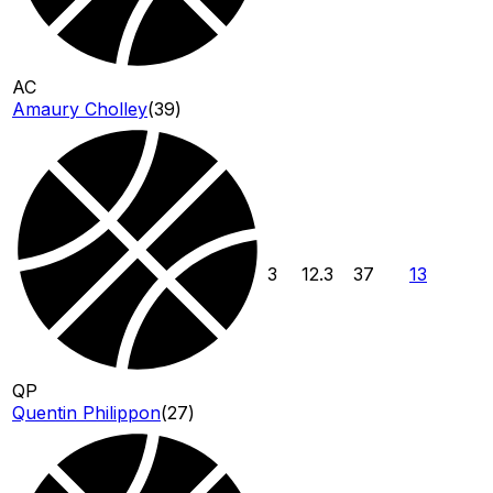
AC
Amaury Cholley
(
39
)
3
12.3
37
13
QP
Quentin Philippon
(
27
)