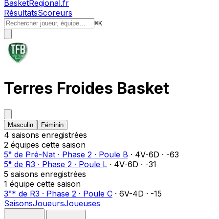
BasketRegional.fr
Résultats
Scoreurs
⌘
K
Terres Froides Basket
Masculin
Féminin
4
saison
s
enregistrée
s
2
équipe
s
cette saison
5ᵉ
de
Pré-Nat
·
Phase 2
·
Poule B
·
4
V-
6
D
·
-63
5ᵉ
de
R3
·
Phase 2
·
Poule L
·
4
V-
6
D
·
-31
5
saison
s
enregistrée
s
1
équipe
cette saison
3ᵉ
*
de
R3
·
Phase 2
·
Poule C
·
6
V-
4
D
·
-15
Saisons
Joueurs
Joueuses