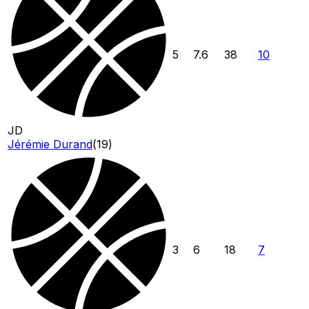
5
7.6
38
10
JD
Jérémie Durand
(
19
)
3
6
18
7