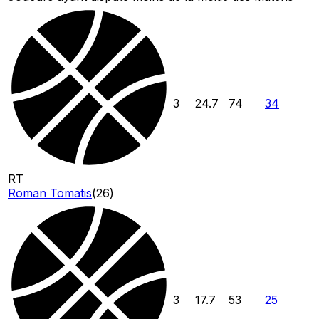
3
24.7
74
34
RT
Roman Tomatis
(
26
)
3
17.7
53
25