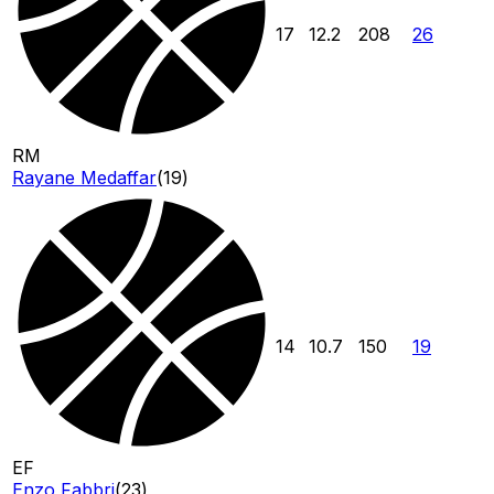
17
12.2
208
26
RM
Rayane Medaffar
(
19
)
14
10.7
150
19
EF
Enzo Fabbri
(
23
)