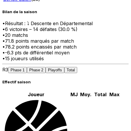
Bilan de la saison
•
Résultat :
⤵ Descente en Départemental
•
6
victoire
s
–
14
défaite
s
(
30.0
%)
•
20
matchs
•
71.8
points marqués par match
•
78.2
points encaissés par match
•
-6.3
pts
de différentiel moyen
•
15
joueurs utilisés
R3
Phase 1
Phase 2
Playoffs
Total
Effectif saison
Joueur
MJ
Moy.
Total
Max