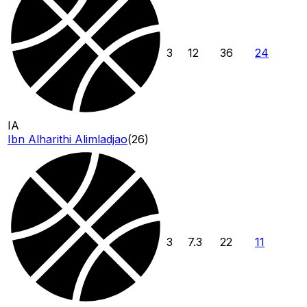
3
12
36
24
IA
Ibn Alharithi Alimladjao
(
26
)
3
7.3
22
11