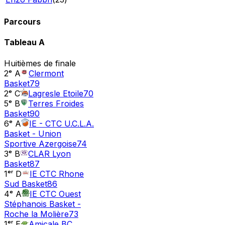
Parcours
Tableau
A
Huitièmes de finale
2ᵉ A
Clermont
Basket
79
2ᵉ C
Lagresle Etoile
70
5ᵉ B
Terres Froides
Basket
90
6ᵉ A
IE - CTC U.C.L.A.
Basket - Union
Sportive Azergoise
74
3ᵉ B
CLAR Lyon
Basket
87
1ᵉʳ D
IE CTC Rhone
Sud Basket
86
4ᵉ A
IE CTC Ouest
Stéphanois Basket -
Roche la Molière
73
1ᵉʳ E
Amicale BC