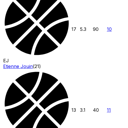
17
5.3
90
10
EJ
Etienne Jouin
(
21
)
13
3.1
40
11