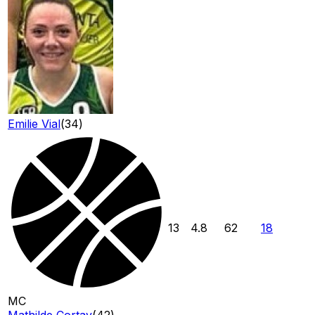
Emilie Vial
(
34
)
13
4.8
62
18
MC