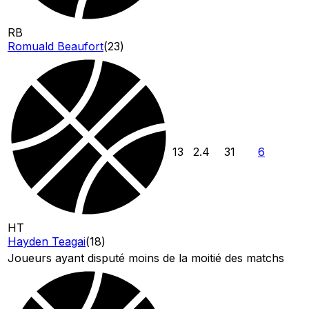
RB
Romuald Beaufort
(
23
)
13
2.4
31
6
HT
Hayden Teagai
(
18
)
Joueurs ayant disputé moins de la moitié des matchs