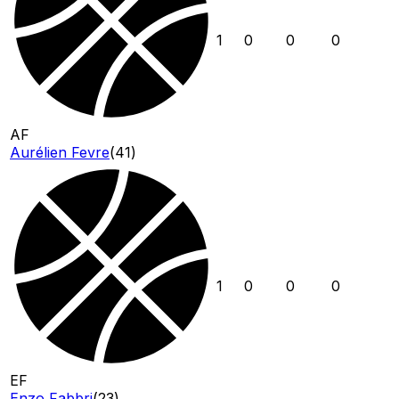
1
0
0
0
AF
Aurélien Fevre
(
41
)
1
0
0
0
EF
Enzo Fabbri
(
23
)