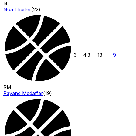
NL
Noa Lhuilier
(
22
)
3
4.3
13
9
RM
Rayane Medaffar
(
19
)