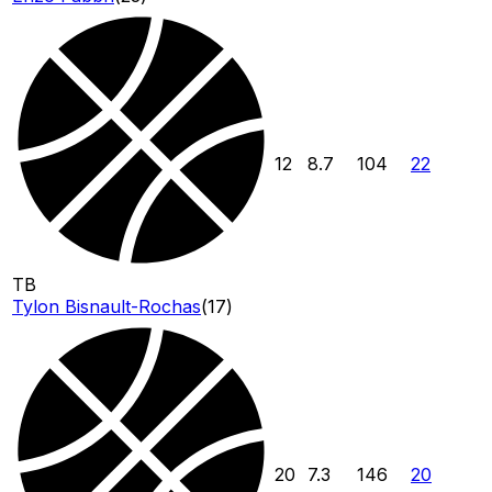
12
8.7
104
22
TB
Tylon Bisnault-Rochas
(
17
)
20
7.3
146
20