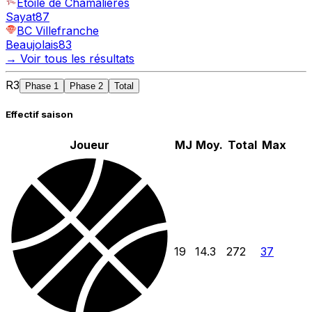
Etoile de Chamalières
Sayat
87
BC Villefranche
Beaujolais
83
→ Voir tous les résultats
R3
Phase 1
Phase 2
Total
Effectif saison
Joueur
MJ
Moy.
Total
Max
19
14.3
272
37