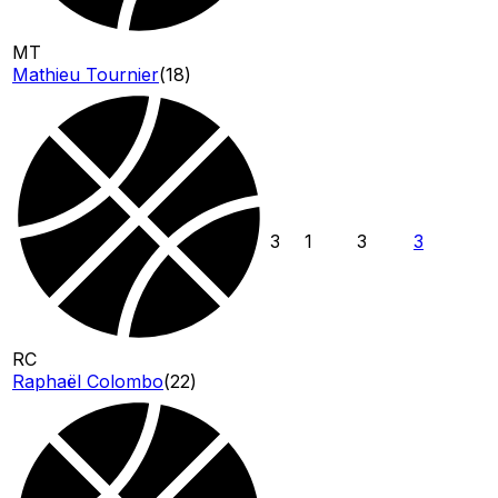
MT
Mathieu Tournier
(
18
)
3
1
3
3
RC
Raphaël Colombo
(
22
)