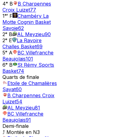
4ᵉ B
B Charpennes
Croix Luizet
77
1ᵉʳ F
Chambéry La
Motte Cognin Basket
Savoie
62
2ᵉ B
AL Meyzieu
90
2ᵉ E
La Ravoire
Challes Basket
69
5ᵉ A
BC Villefranche
Beaujolais
101
6ᵉ B
St Rémy Sports
Basket
74
Quarts de finale
Etoile de Chamalières
Sayat
60
B Charpennes Croix
Luizet
54
AL Meyzieu
81
BC Villefranche
Beaujolais
91
Demi-finale
⤴ Montée en
N3