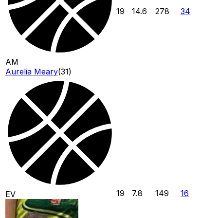
19
14.6
278
34
AM
Aurelia Meary
(
31
)
19
7.8
149
16
EV