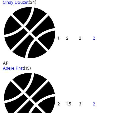
Cindy Douzet
(
34
)
1
2
2
2
AP
Adelie Prat
(
19
)
2
1.5
3
2