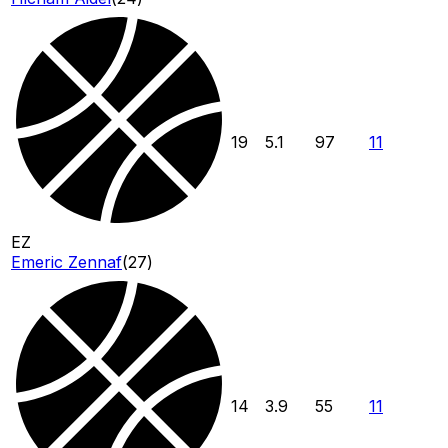
19
5.1
97
11
EZ
Emeric Zennaf
(
27
)
14
3.9
55
11