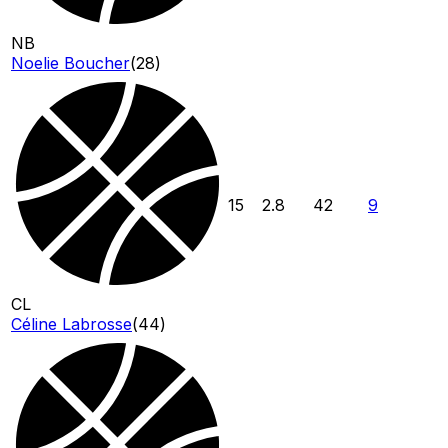
NB
Noelie Boucher
(
28
)
15
2.8
42
9
CL
Céline Labrosse
(
44
)