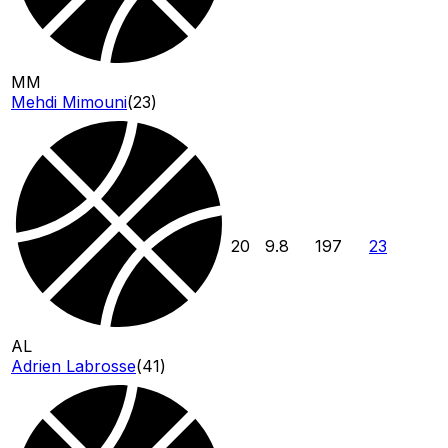
MM
Mehdi Mimouni
(
23
)
20
9.8
197
23
AL
Adrien Labrosse
(
41
)