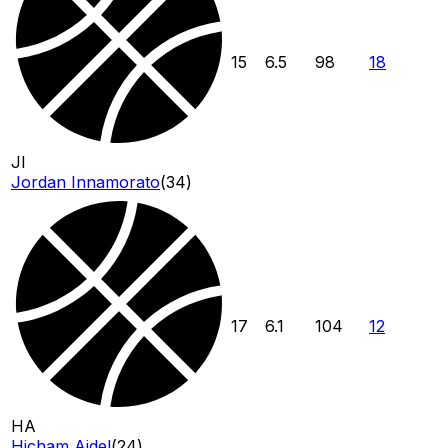
15
6.5
98
18
JI
Jordan Innamorato
(
34
)
17
6.1
104
12
HA
Hicham Aidel
(
24
)