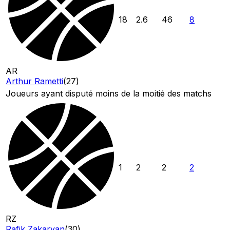
18
2.6
46
8
AR
Arthur Rametti
(
27
)
Joueurs ayant disputé moins de la moitié des matchs
1
2
2
2
RZ
Rafik Zakaryan
(
30
)