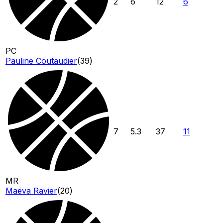
2
6
12
6
PC
Pauline Coutaudier
(
39
)
7
5.3
37
11
MR
Maëva Ravier
(
20
)