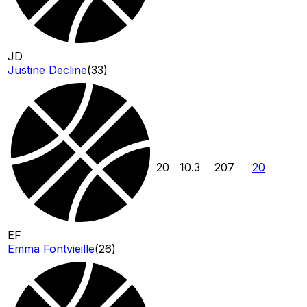
JD
Justine Decline
(
33
)
20
10.3
207
20
EF
Emma Fontvieille
(
26
)