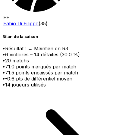
FF
Fabio Di Filippo
(
35
)
Bilan de la saison
•
Résultat :
→ Maintien en R3
•
6
victoire
s
–
14
défaite
s
(
30.0
%)
•
20
matchs
•
71.0
points marqués par match
•
71.5
points encaissés par match
•
-0.6
pts
de différentiel moyen
•
14
joueurs utilisés