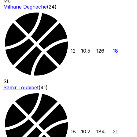
MD
Milhane Deghache
(
24
)
12
10.5
126
18
SL
Samir Loubibet
(
41
)
18
10.2
184
21