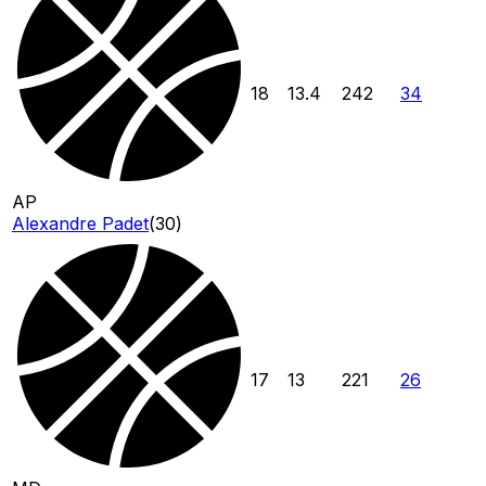
18
13.4
242
34
AP
Alexandre Padet
(
30
)
17
13
221
26