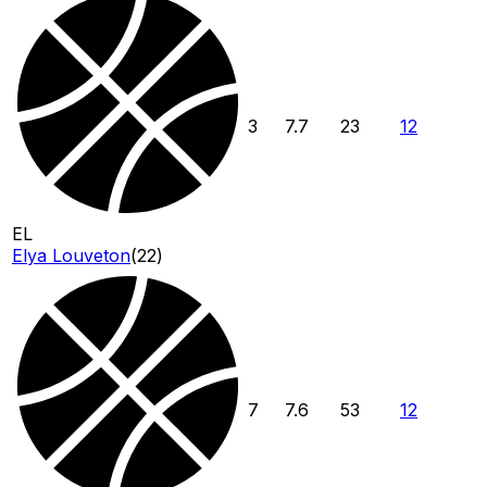
3
7.7
23
12
EL
Elya Louveton
(
22
)
7
7.6
53
12