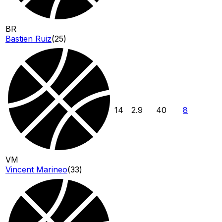
BR
Bastien Ruiz
(
25
)
14
2.9
40
8
VM
Vincent Marineo
(
33
)