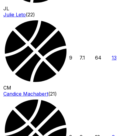
JL
Julie Leto
(
22
)
9
7.1
64
13
CM
Candice Machabert
(
21
)