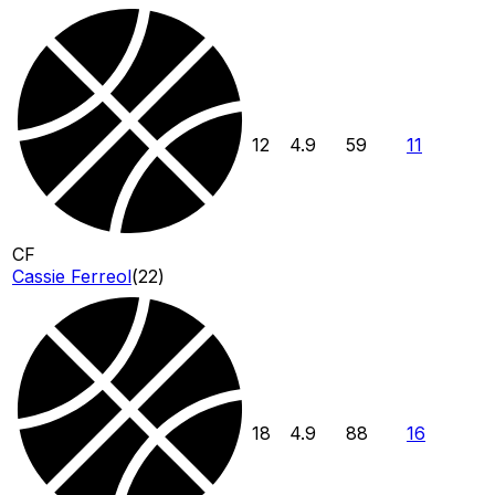
12
4.9
59
11
CF
Cassie Ferreol
(
22
)
18
4.9
88
16