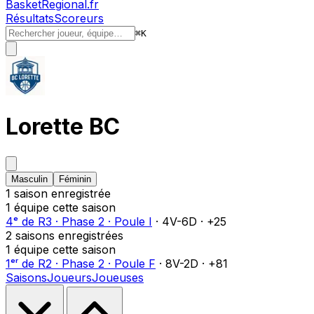
BasketRegional.fr
Résultats
Scoreurs
⌘
K
Lorette BC
Masculin
Féminin
1
saison
enregistrée
1
équipe
cette saison
4ᵉ
de
R3
·
Phase 2
·
Poule I
·
4
V-
6
D
·
+25
2
saison
s
enregistrée
s
1
équipe
cette saison
1ᵉʳ
de
R2
·
Phase 2
·
Poule F
·
8
V-
2
D
·
+81
Saisons
Joueurs
Joueuses