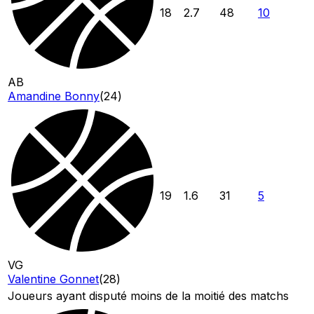
18
2.7
48
10
AB
Amandine Bonny
(
24
)
19
1.6
31
5
VG
Valentine Gonnet
(
28
)
Joueurs ayant disputé moins de la moitié des matchs