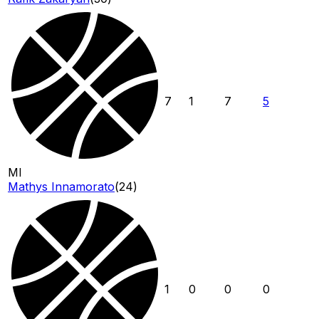
7
1
7
5
MI
Mathys Innamorato
(
24
)
1
0
0
0