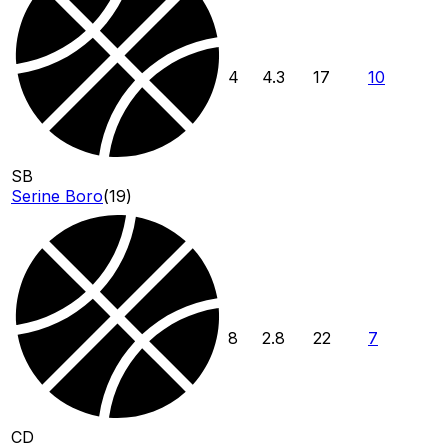
4
4.3
17
10
SB
Serine Boro
(
19
)
8
2.8
22
7
CD