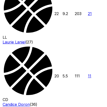
22
9.2
203
21
LL
Laurie Laniel
(
27
)
20
5.5
111
11
CD
Candice Doron
(
36
)