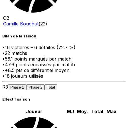
CB
Camille Bouchut
(
22
)
Bilan de la saison
•
16
victoire
s
–
6
défaite
s
(
72.7
%)
•
22
matchs
•
56.1
points marqués par match
•
47.6
points encaissés par match
•
+
8.5
pts
de différentiel moyen
•
18
joueurs utilisés
R3
Phase 1
Phase 2
Total
Effectif saison
Joueur
MJ
Moy.
Total
Max