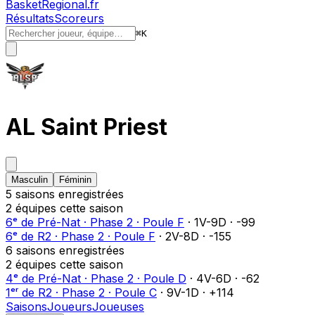
BasketRegional.fr
Résultats
Scoreurs
⌘
K
AL Saint Priest
Masculin
Féminin
5
saison
s
enregistrée
s
2
équipe
s
cette saison
6ᵉ
de
Pré-Nat
·
Phase 2
·
Poule F
·
1
V-
9
D
·
-99
6ᵉ
de
R2
·
Phase 2
·
Poule F
·
2
V-
8
D
·
-155
6
saison
s
enregistrée
s
2
équipe
s
cette saison
4ᵉ
de
Pré-Nat
·
Phase 2
·
Poule D
·
4
V-
6
D
·
-62
1ᵉʳ
de
R2
·
Phase 2
·
Poule C
·
9
V-
1
D
·
+114
Saisons
Joueurs
Joueuses