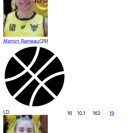
Manon Rameau
(
29
)
LD
16
10.1
162
19