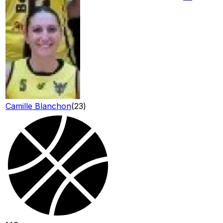
Camille Blanchon
(
23
)