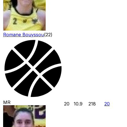
Romane Bouyssou
(
22
)
MR
20
10.9
218
20