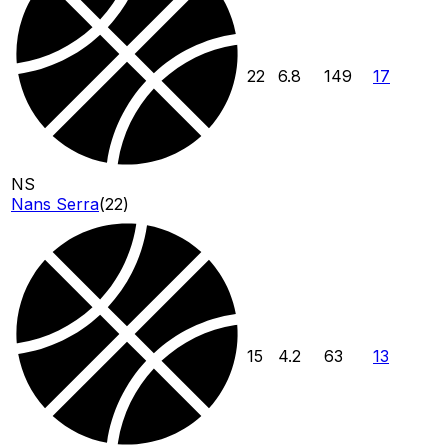
22
6.8
149
17
NS
Nans Serra
(
22
)
15
4.2
63
13