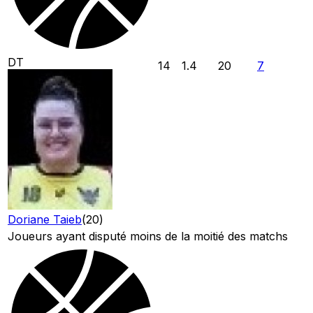
DT
14
1.4
20
7
Doriane Taieb
(
20
)
Joueurs ayant disputé moins de la moitié des matchs