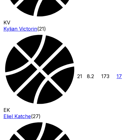
KV
Kylian Victorin
(
21
)
21
8.2
173
17
EK
Eliel Katche
(
27
)