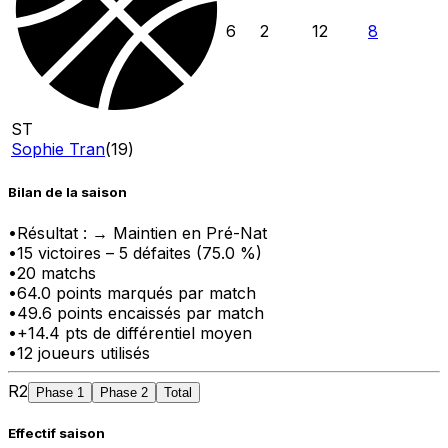
6
2
12
8
ST
Sophie Tran
(
19
)
Bilan de la saison
•
Résultat :
→ Maintien en Pré-Nat
•
15
victoire
s
–
5
défaite
s
(
75.0
%)
•
20
matchs
•
64.0
points marqués par match
•
49.6
points encaissés par match
•
+
14.4
pts
de différentiel moyen
•
12
joueurs utilisés
R2
Phase 1
Phase 2
Total
Effectif saison