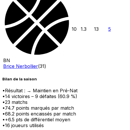
10
1.3
13
5
BN
Brice Nerbollier
(
31
)
Bilan de la saison
•
Résultat :
→ Maintien en Pré-Nat
•
14
victoire
s
–
9
défaite
s
(
60.9
%)
•
23
matchs
•
74.7
points marqués par match
•
68.2
points encaissés par match
•
+
6.5
pts
de différentiel moyen
•
16
joueurs utilisés