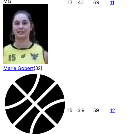
MG
17
4.1
69
11
Marie Gobert
(
32
)
15
3.9
59
12