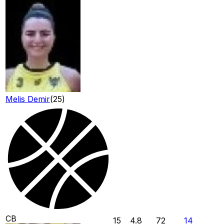
Melis Demir
(
25
)
CB
15
4.8
72
14