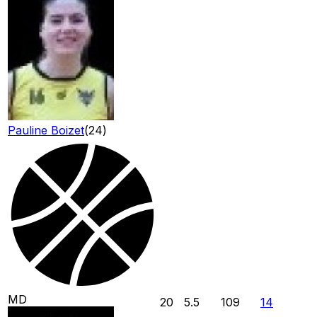
Pauline Boizet
(
24
)
MD
20
5.5
109
14