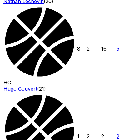
Nathan Lechevin
(
20
)
8
2
16
5
HC
Hugo Couvert
(
21
)
1
2
2
2