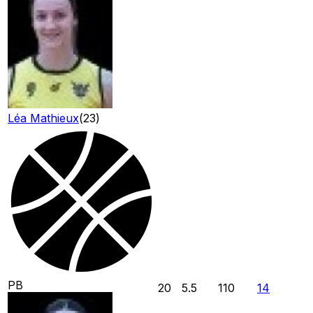
Léa Mathieux
(
23
)
PB
20
5.5
110
14