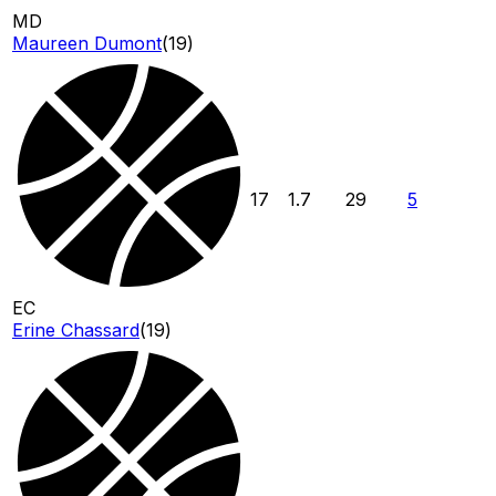
MD
Maureen Dumont
(
19
)
17
1.7
29
5
EC
Erine Chassard
(
19
)