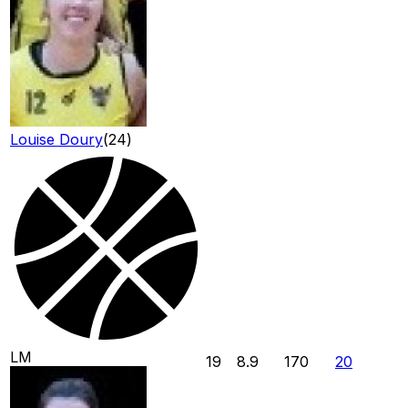
Louise Doury
(
24
)
LM
19
8.9
170
20