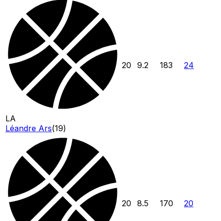
20
9.2
183
24
LA
Léandre Ars
(
19
)
20
8.5
170
20