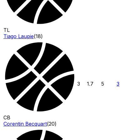
TL
Tiago Laupie
(
18
)
3
1.7
5
3
CB
Corentin Becquart
(
20
)