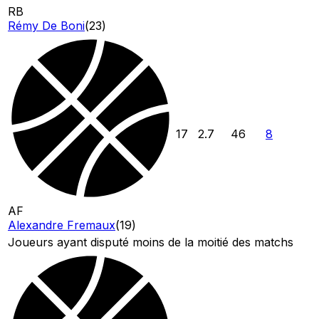
RB
Rémy De Boni
(
23
)
17
2.7
46
8
AF
Alexandre Fremaux
(
19
)
Joueurs ayant disputé moins de la moitié des matchs