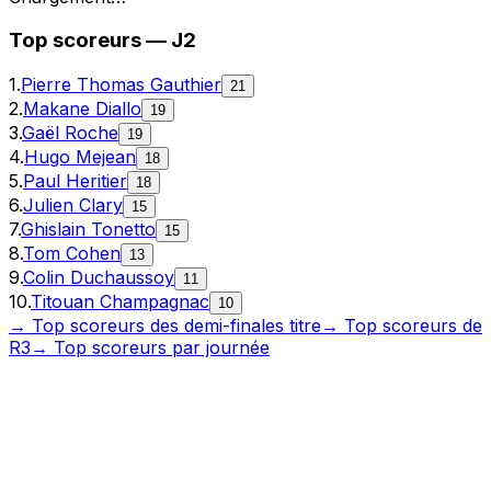
Top
scoreurs
—
J2
1
.
Pierre Thomas Gauthier
21
2
.
Makane Diallo
19
3
.
Gaël Roche
19
4
.
Hugo Mejean
18
5
.
Paul Heritier
18
6
.
Julien Clary
15
7
.
Ghislain Tonetto
15
8
.
Tom Cohen
13
9
.
Colin Duchaussoy
11
10
.
Titouan Champagnac
10
→ Top
scoreurs
des demi-finales titre
→ Top
scoreurs
de
R3
→ Top
scoreurs
par journée