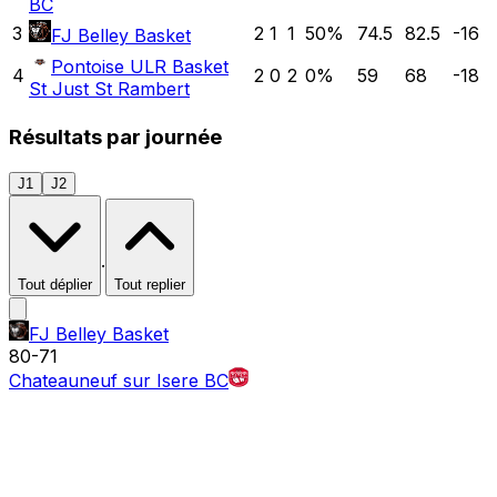
BC
3
2
1
1
50
%
74.5
82.5
-16
FJ Belley Basket
Pontoise ULR Basket
4
2
0
2
0
%
59
68
-18
St Just St Rambert
Résultats par journée
J1
J2
·
Tout déplier
Tout replier
FJ Belley Basket
80
-
71
Chateauneuf sur Isere BC