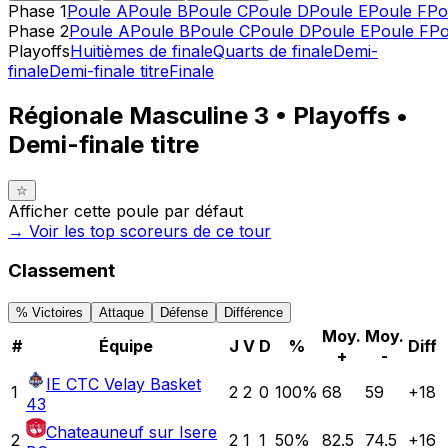
Phase 1
Poule A
Poule B
Poule C
Poule D
Poule E
Poule F
Po
Phase 2
Poule A
Poule B
Poule C
Poule D
Poule E
Poule F
Po
Playoffs
Huitièmes de finale
Quarts de finale
Demi-
finale
Demi-finale titre
Finale
Régionale Masculine 3 • Playoffs •
Demi-finale titre
☆
Afficher cette poule par défaut
→ Voir les top
scoreurs
de ce tour
Classement
% Victoires
Attaque
Défense
Différence
Moy.
Moy.
#
Équipe
J
V
D
%
Diff
+
-
IE CTC Velay Basket
1
2
2
0
100
%
68
59
+
18
43
Chateauneuf sur Isere
2
2
1
1
50
%
82.5
74.5
+
16