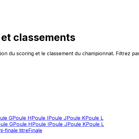
h et classements
tion du
scoring
et le classement du championnat. Filtrez par
ule G
Poule H
Poule I
Poule J
Poule K
Poule L
ule G
Poule H
Poule I
Poule J
Poule K
Poule L
-finale titre
Finale