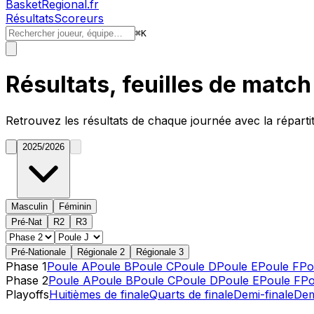
BasketRegional.fr
Résultats
Scoreurs
⌘
K
Résultats, feuilles de matc
Retrouvez les résultats de chaque journée avec la réparti
2025/2026
Masculin
Féminin
Pré-Nat
R2
R3
Pré-Nationale
Régionale 2
Régionale 3
Phase 1
Poule A
Poule B
Poule C
Poule D
Poule E
Poule F
Po
Phase 2
Poule A
Poule B
Poule C
Poule D
Poule E
Poule F
Po
Playoffs
Huitièmes de finale
Quarts de finale
Demi-finale
Demi