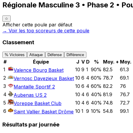
Régionale Masculine 3 • Phase 2 • Pou
☆
Afficher cette poule par défaut
→ Voir les top
scoreurs
de cette poule
Classement
% Victoires
Attaque
Défense
Différence
#
Équipe
J
V
D
%
Moy. +
Moy. 
1
10
9
1
90
%
82.5
61.3
Valence Bourg Basket
2
10
6
4
60
%
78.7
69.1
Vernosc Davezieux Basket
3
10
6
4
60
%
82.2
76
Mantaille Sportif 2
4
10
4
6
40
%
81.9
76.7
Aubenas US 2
5
10
4
6
40
%
74.8
72.7
Voreppe Basket Club
6
10
1
9
10
%
54.8
99.1
Saint Vallier Basket Drôme
Résultats par journée