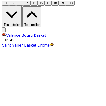
J1
J2
J3
J4
J5
J6
J7
J8
J9
J10
·
Tout déplier
Tout replier
Valence Bourg Basket
102
-
42
Saint Vallier Basket Drôme