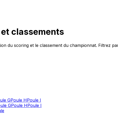
h et classements
tion du
scoring
et le classement du championnat. Filtrez par
ule G
Poule H
Poule I
ule G
Poule H
Poule I
ale