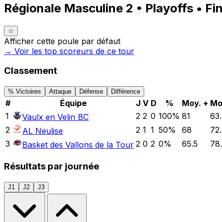
Régionale Masculine 2 • Playoffs • Fi
☆
Afficher cette poule par défaut
→ Voir les top
scoreurs
de ce tour
Classement
% Victoires
Attaque
Défense
Différence
#
Équipe
J
V
D
%
Moy. +
Mo
1
2
2
0
100
%
81
63.
Vaulx en Velin BC
2
2
1
1
50
%
68
72.
AL Neulise
3
2
0
2
0
%
65.5
78
Basket des Vallons de la Tour
Résultats par journée
J1
J2
J3