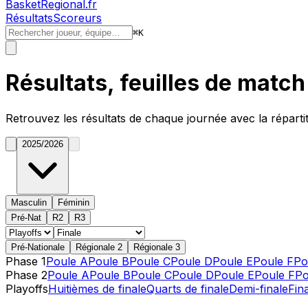
BasketRegional.fr
Résultats
Scoreurs
⌘
K
Résultats, feuilles de matc
Retrouvez les résultats de chaque journée avec la réparti
2025/2026
Masculin
Féminin
Pré-Nat
R2
R3
Pré-Nationale
Régionale 2
Régionale 3
Phase 1
Poule A
Poule B
Poule C
Poule D
Poule E
Poule F
Po
Phase 2
Poule A
Poule B
Poule C
Poule D
Poule E
Poule F
Po
Playoffs
Huitièmes de finale
Quarts de finale
Demi-finale
Fin