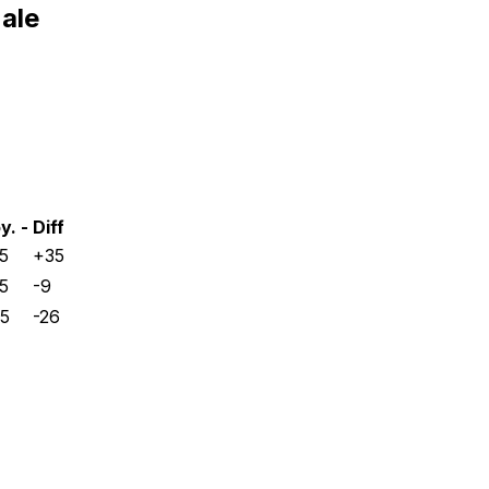
nale
y. -
Diff
5
+
35
5
-9
.5
-26