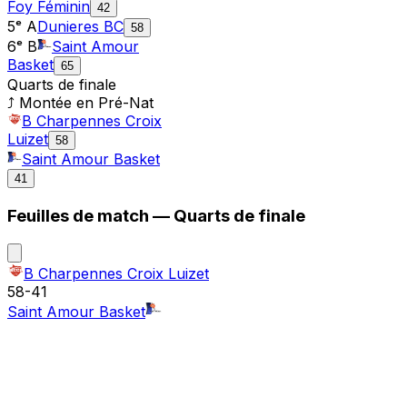
Foy Féminin
42
5ᵉ A
Dunieres BC
58
6ᵉ B
Saint Amour
Basket
65
Quarts de finale
⤴ Montée en
Pré-Nat
B Charpennes Croix
Luizet
58
Saint Amour Basket
41
Feuilles de match —
Quarts de finale
B Charpennes Croix Luizet
58
-
41
Saint Amour Basket