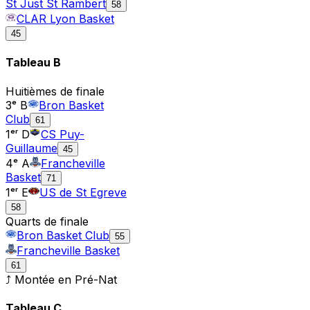
St Just St Rambert
58
CLAR Lyon Basket
45
Tableau
B
Huitièmes de finale
3ᵉ B
Bron Basket
Club
61
1ᵉʳ D
CS Puy-
Guillaume
45
4ᵉ A
Francheville
Basket
71
1ᵉʳ E
US de St Egreve
58
Quarts de finale
Bron Basket Club
55
Francheville Basket
61
⤴ Montée en
Pré-Nat
Tableau
C