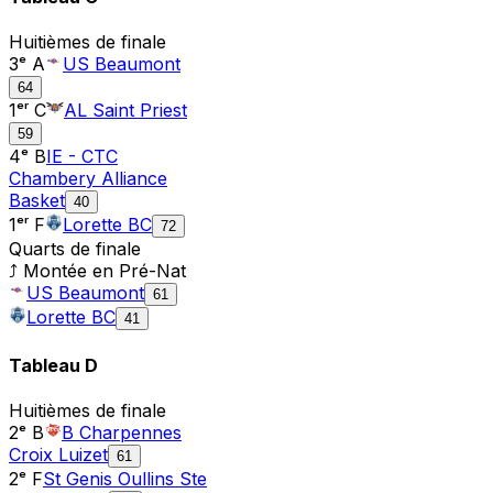
Huitièmes de finale
3ᵉ A
US Beaumont
64
1ᵉʳ C
AL Saint Priest
59
4ᵉ B
IE - CTC
Chambery Alliance
Basket
40
1ᵉʳ F
Lorette BC
72
Quarts de finale
⤴ Montée en
Pré-Nat
US Beaumont
61
Lorette BC
41
Tableau
D
Huitièmes de finale
2ᵉ B
B Charpennes
Croix Luizet
61
2ᵉ F
St Genis Oullins Ste