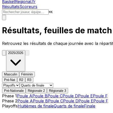
BasketRegional.fr
Résultats
Scoreurs
⌘
K
Résultats, feuilles de matc
Retrouvez les résultats de chaque journée avec la réparti
2025/2026
Masculin
Féminin
Pré-Nat
R2
R3
Pré-Nationale
Régionale 2
Régionale 3
Phase 1
Poule A
Poule B
Poule C
Poule D
Poule E
Poule F
Phase 2
Poule A
Poule B
Poule C
Poule D
Poule E
Poule F
Playoffs
Huitièmes de finale
Quarts de finale
Finale