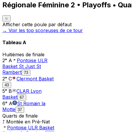
Régionale Féminine 2 • Playoffs • Quar
☆
Afficher cette poule par défaut
→ Voir les top
scoreuses
de ce tour
Tableau
A
Huitièmes de finale
2ᵉ A
Pontoise ULR
Basket St Just St
Rambert
73
2ᵉ C
Clermont Basket
43
5ᵉ B
CLAR Lyon
Basket
67
6ᵉ A
St Romain la
Motte
37
Quarts de finale
⤴ Montée en
Pré-Nat
Pontoise ULR Basket