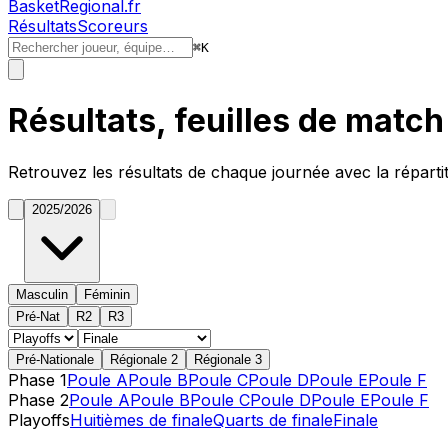
BasketRegional.fr
Résultats
Scoreurs
⌘
K
Résultats, feuilles de matc
Retrouvez les résultats de chaque journée avec la réparti
2025/2026
Masculin
Féminin
Pré-Nat
R2
R3
Pré-Nationale
Régionale 2
Régionale 3
Phase 1
Poule A
Poule B
Poule C
Poule D
Poule E
Poule F
Phase 2
Poule A
Poule B
Poule C
Poule D
Poule E
Poule F
Playoffs
Huitièmes de finale
Quarts de finale
Finale