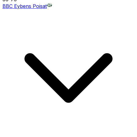
BBC Eybens Poisat