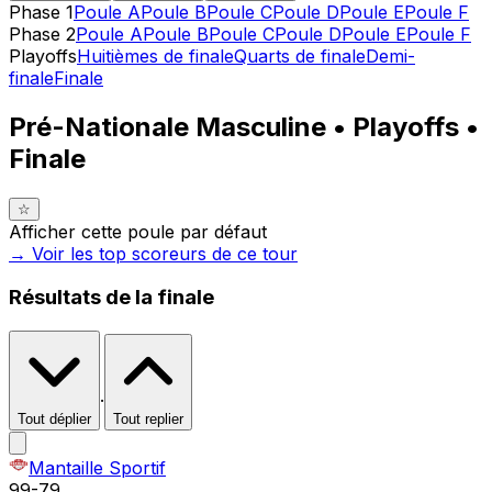
Phase 1
Poule A
Poule B
Poule C
Poule D
Poule E
Poule F
Phase 2
Poule A
Poule B
Poule C
Poule D
Poule E
Poule F
Playoffs
Huitièmes de finale
Quarts de finale
Demi-
finale
Finale
Pré-Nationale Masculine • Playoffs •
Finale
☆
Afficher cette poule par défaut
→ Voir les top
scoreurs
de ce tour
Résultats
de la finale
·
Tout déplier
Tout replier
Mantaille Sportif
99
-
79