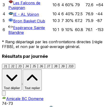
Les Falcons de
3
10
6
4
60
%
79
72.6
+
64
Pusignan
4
10
4
6
40
%
72.5
76.9
-44
IE - AL Voiron
5
10
3
7
30
%
67.2
75.9
-87
Bron Basket Club
Espérance Sainte
6
10
1
9
10
%
60.8
76.1
-153
Blandine
*
Rang départagé par les confrontations directes (règle
FFBB), et non par le goal-average général.
Résultats par journée
J1
J2
J3
J4
J5
J6
J7
J8
J9
J10
·
Tout déplier
Tout replier
Amicale BC Domene
74
-
73