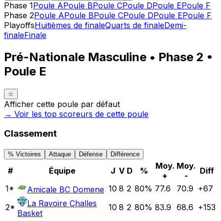
Phase 1
Poule A
Poule B
Poule C
Poule D
Poule E
Poule F
Phase 2
Poule A
Poule B
Poule C
Poule D
Poule E
Poule F
Playoffs
Huitièmes de finale
Quarts de finale
Demi-
finale
Finale
Pré-Nationale Masculine • Phase 2 •
Poule E
☆
Afficher cette poule par défaut
→ Voir les top
scoreurs
de cette poule
Classement
% Victoires
Attaque
Défense
Différence
Moy.
Moy.
#
Équipe
J
V
D
%
Diff
+
-
1
*
10
8
2
80
%
77.6
70.9
+
67
Amicale BC Domene
La Ravoire Challes
2
*
10
8
2
80
%
83.9
68.6
+
153
Basket