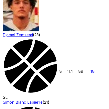
Djamal Zemzemi
(
23
)
8
11.1
89
18
SL
Simon Blanc Lapierre
(
21
)