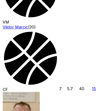
VM
Viktor Marcic
(
20
)
7
5.7
40
15
CF