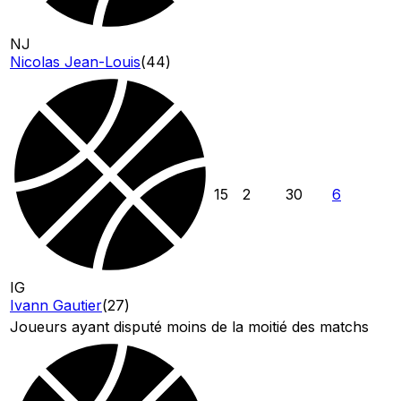
NJ
Nicolas Jean-Louis
(
44
)
15
2
30
6
IG
Ivann Gautier
(
27
)
Joueurs ayant disputé moins de la moitié des matchs