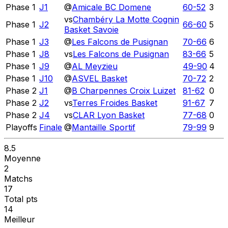
Phase 1
J1
@
Amicale BC Domene
60
-
52
3
vs
Chambéry La Motte Cognin
Phase 1
J2
66
-
60
5
Basket Savoie
Phase 1
J3
@
Les Falcons de Pusignan
70
-
66
6
Phase 1
J8
vs
Les Falcons de Pusignan
83
-
66
5
Phase 1
J9
@
AL Meyzieu
49
-
90
4
Phase 1
J10
@
ASVEL Basket
70
-
72
2
Phase 2
J1
@
B Charpennes Croix Luizet
81
-
62
0
Phase 2
J2
vs
Terres Froides Basket
91
-
67
7
Phase 2
J4
vs
CLAR Lyon Basket
77
-
68
0
Playoffs
Finale
@
Mantaille Sportif
79
-
99
9
8.5
Moyenne
2
Matchs
17
Total pts
14
Meilleur