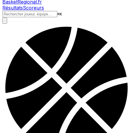
BasketRegional.fr
Résultats
Scoreurs
⌘
K