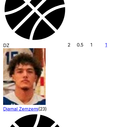
2
0.5
1
1
DZ
Djamal Zemzemi
(
23
)