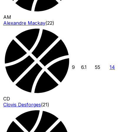
AM
Alexandre Mackay
(
22
)
9
6.1
55
14
CD
Clovis Desforges
(
21
)