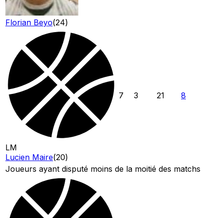
Florian Beyo
(
24
)
7
3
21
8
LM
Lucien Maire
(
20
)
Joueurs ayant disputé moins de la moitié des matchs