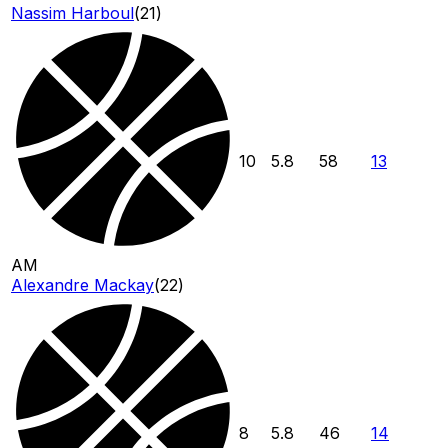
Nassim Harboul
(
21
)
10
5.8
58
13
AM
Alexandre Mackay
(
22
)
8
5.8
46
14