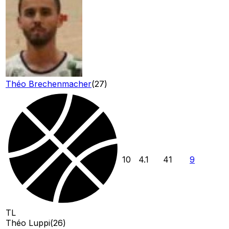
Théo Brechenmacher
(
27
)
10
4.1
41
9
TL
Théo Luppi
(
26
)