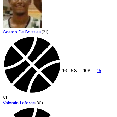
Gaëtan De Boissieu
(
21
)
16
6.8
108
15
VL
Valentin Lafarge
(
30
)