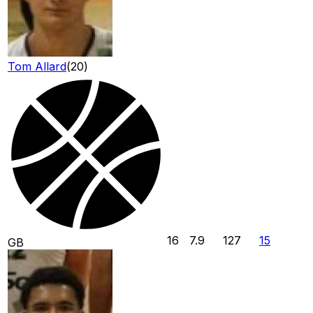
Tom Allard
(
20
)
16
7.9
127
15
GB