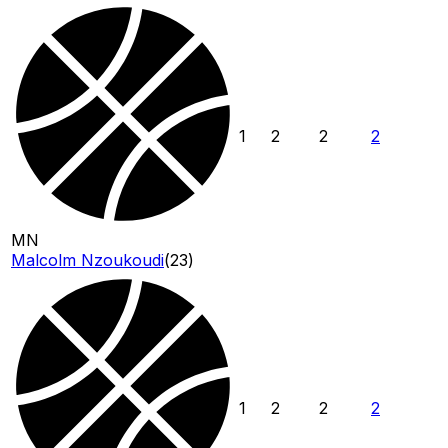
1
2
2
2
MN
Malcolm Nzoukoudi
(
23
)
1
2
2
2