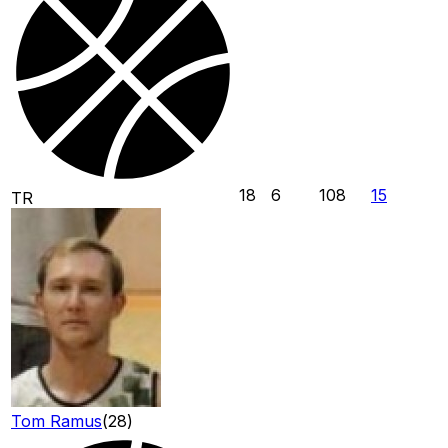
18
6
108
15
TR
Tom Ramus
(
28
)