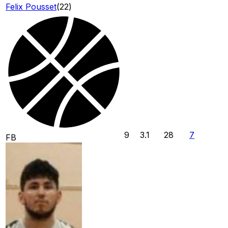
Felix Pousset
(
22
)
9
3.1
28
7
FB