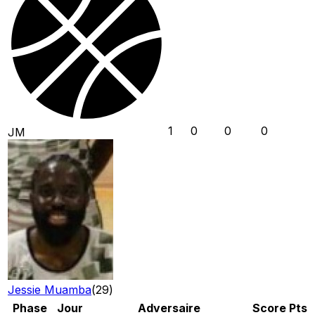
1
0
0
0
JM
Jessie Muamba
(
29
)
Phase
Jour
Adversaire
Score
Pts