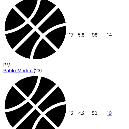
17
5.8
98
14
PM
Pablo Madoui
(
23
)
12
4.2
50
19