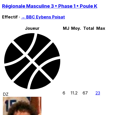
Régionale Masculine 3 • Phase 1 • Poule K
Effectif ·
→
BBC Eybens Poisat
Joueur
MJ
Moy.
Total
Max
6
11.2
67
23
DZ