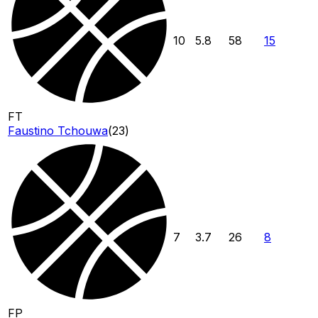
10
5.8
58
15
FT
Faustino Tchouwa
(
23
)
7
3.7
26
8
FP