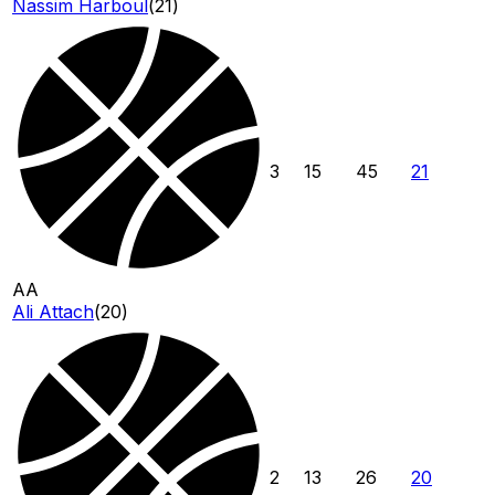
Nassim Harboul
(
21
)
3
15
45
21
AA
Ali Attach
(
20
)
2
13
26
20