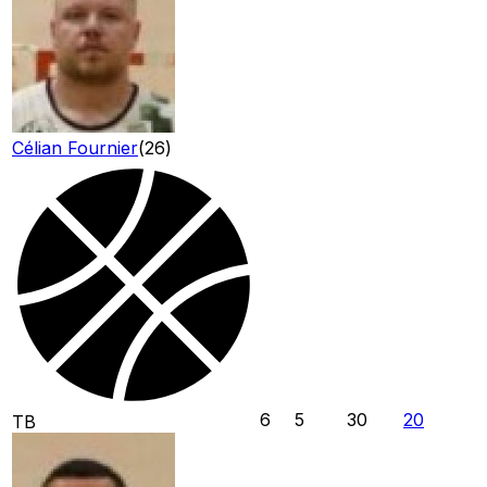
Célian Fournier
(
26
)
6
5
30
20
TB