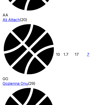
AA
Ali Attach
(
20
)
10
1.7
17
7
GO
Gozienna Onu
(
29
)