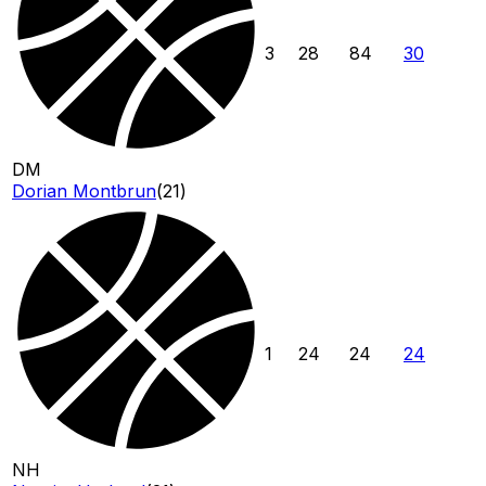
3
28
84
30
DM
Dorian Montbrun
(
21
)
1
24
24
24
NH