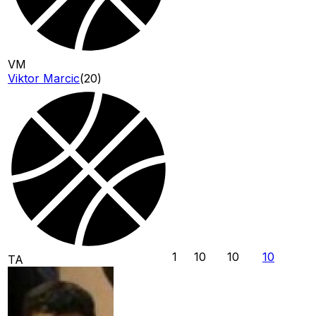
VM
Viktor Marcic
(
20
)
1
10
10
10
TA