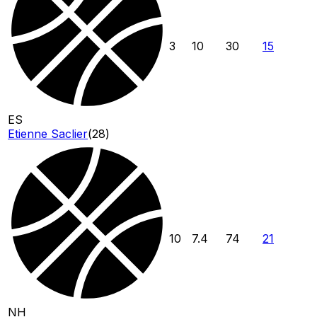
3
10
30
15
ES
Etienne Saclier
(
28
)
10
7.4
74
21
NH