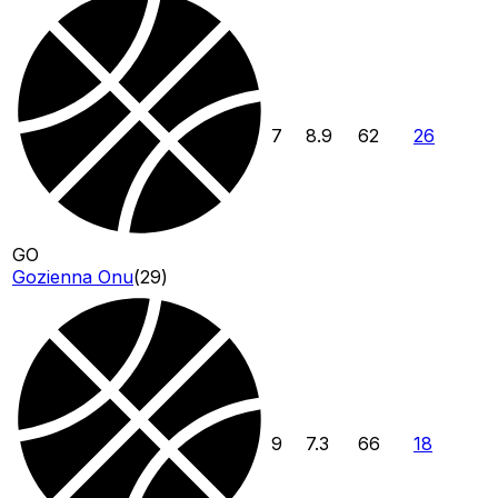
7
8.9
62
26
GO
Gozienna Onu
(
29
)
9
7.3
66
18