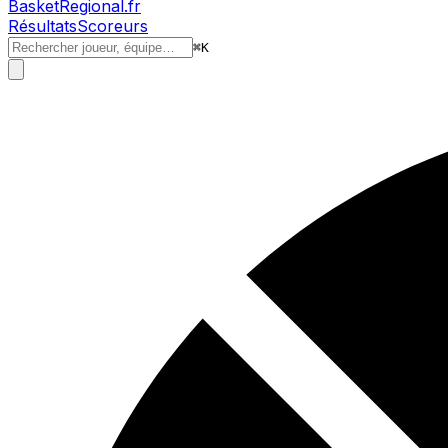
BasketRegional.fr
Résultats
Scoreurs
⌘
K