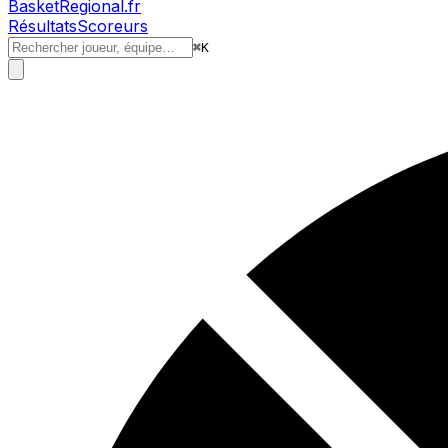
BasketRegional.fr
Résultats
Scoreurs
⌘
K