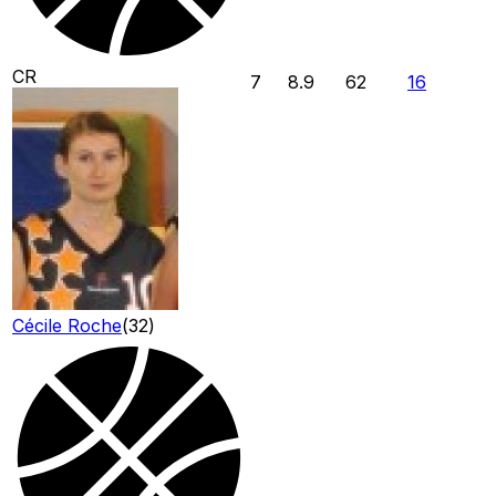
CR
7
8.9
62
16
Cécile Roche
(
32
)