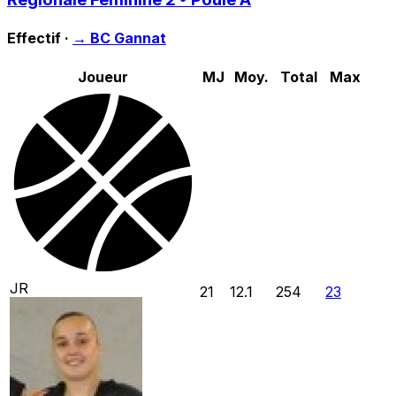
Effectif ·
→
BC Gannat
Joueur
MJ
Moy.
Total
Max
JR
21
12.1
254
23