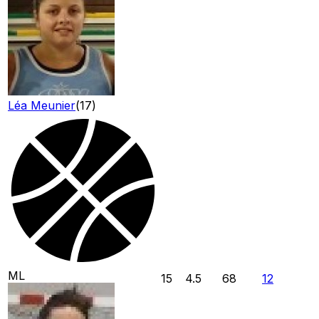
Léa Meunier
(
17
)
ML
15
4.5
68
12