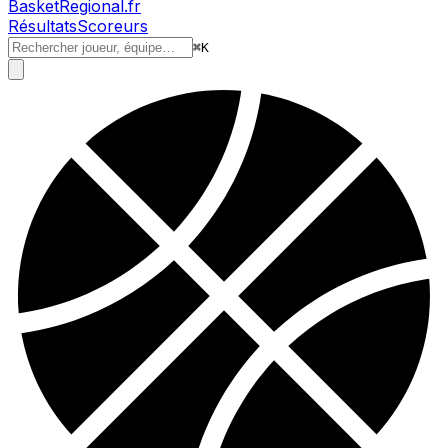
BasketRegional.fr
Résultats
Scoreurs
⌘
K