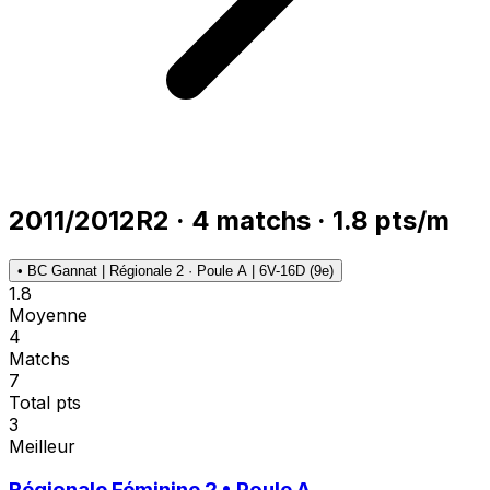
2011/2012
R2
·
4
matchs
·
1.8
pts/m
•
BC Gannat | Régionale 2 · Poule A | 6V-16D (9e)
1.8
Moyenne
4
Matchs
7
Total pts
3
Meilleur
Régionale Féminine 2 • Poule A