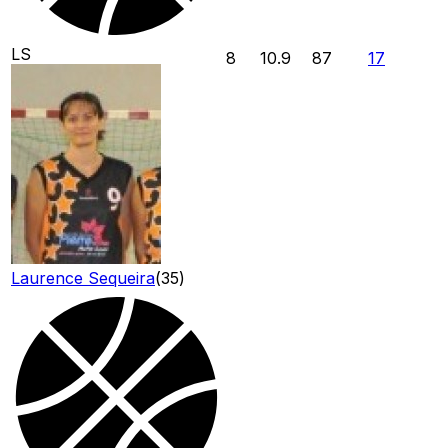
LS
8
10.9
87
17
Laurence Sequeira
(
35
)