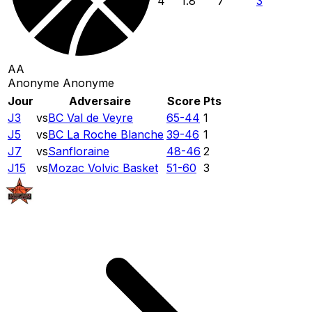
4
1.8
7
3
AA
Anonyme Anonyme
Jour
Adversaire
Score
Pts
J3
vs
BC Val de Veyre
65
-
44
1
J5
vs
BC La Roche Blanche
39
-
46
1
J7
vs
Sanfloraine
48
-
46
2
J15
vs
Mozac Volvic Basket
51
-
60
3