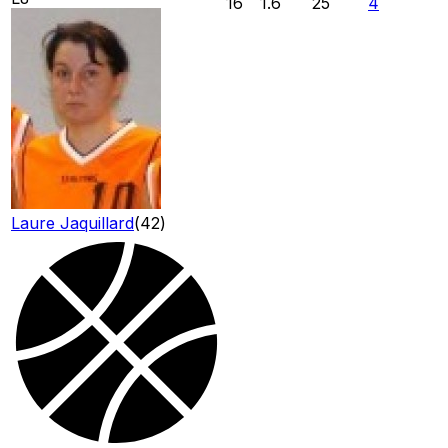
16
1.6
25
4
Laure Jaquillard
(
42
)