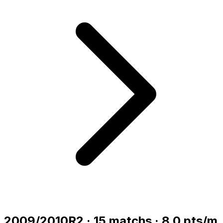
2009/2010
R2
·
15
matchs
·
8.0
pts/m