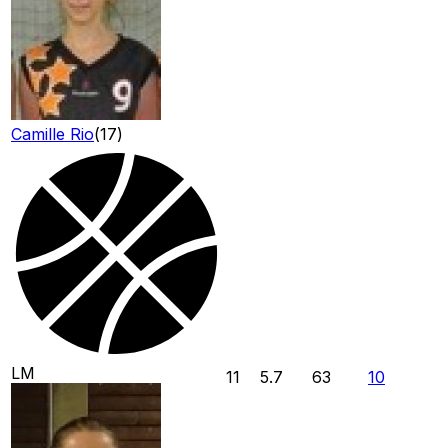
Camille Rio
(
17
)
LM
11
5.7
63
10