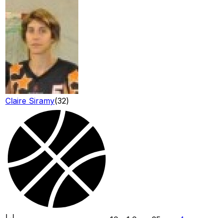
Claire Siramy
(
32
)
LJ