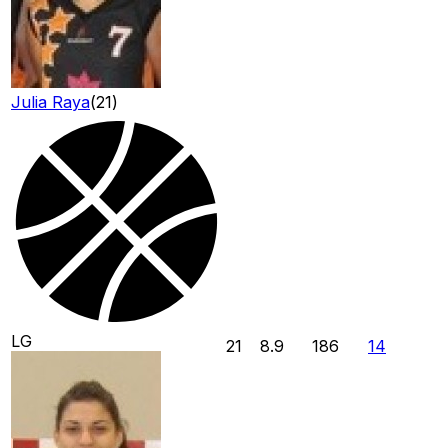
Julia Raya
(
21
)
LG
21
8.9
186
14