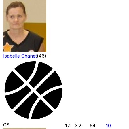
Isabelle Chanet
(
46
)
CS
17
3.2
54
10