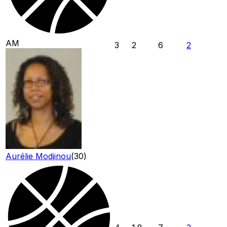
AM
3
2
6
2
Aurélie Modjinou
(
30
)