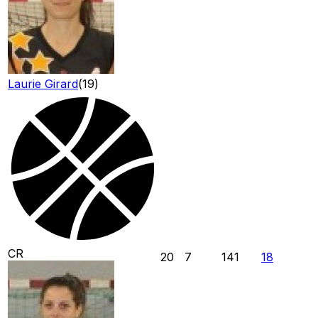
Laurie Girard
(
19
)
CR
20
7
141
18