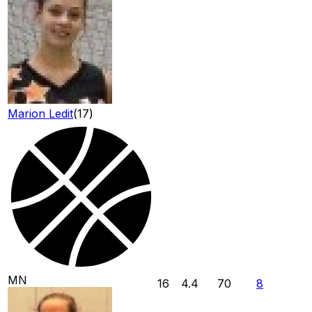
Marion Ledit
(
17
)
MN
16
4.4
70
8