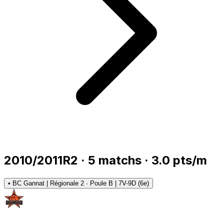
2010/2011
R2
·
5
matchs
·
3.0
pts/m
•
BC Gannat | Régionale 2 · Poule B | 7V-9D (6e)