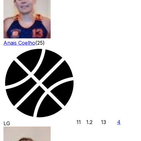
Anais Coelho
(
25
)
11
1.2
13
4
LG