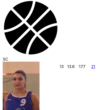
SC
13
13.6
177
21