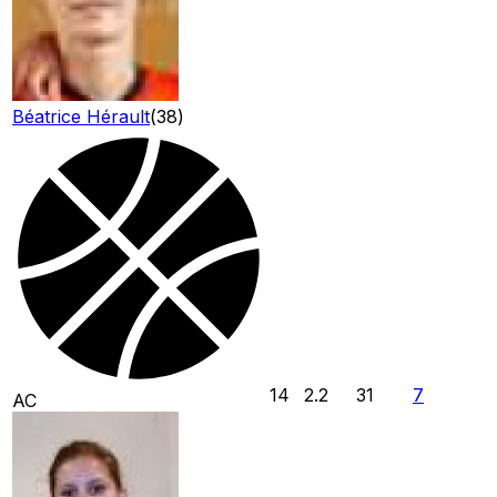
Béatrice Hérault
(
38
)
14
2.2
31
7
AC