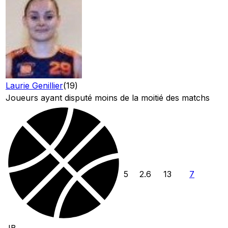
Laurie Genillier
(
19
)
Joueurs ayant disputé moins de la moitié des matchs
5
2.6
13
7
JB