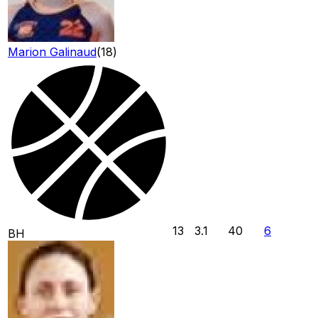
Marion Galinaud
(
18
)
13
3.1
40
6
BH