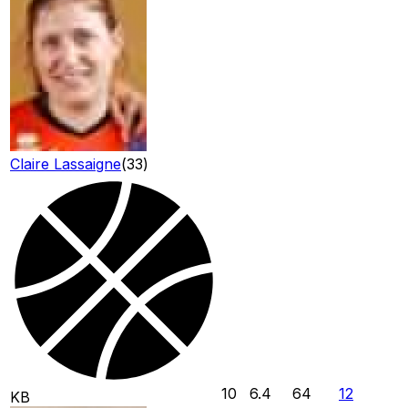
Claire Lassaigne
(
33
)
10
6.4
64
12
KB