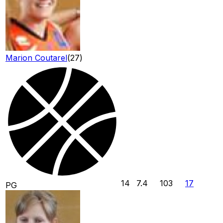
Marion Coutarel
(
27
)
14
7.4
103
17
PG