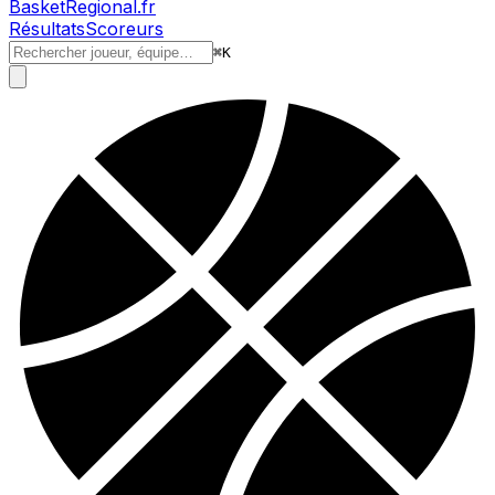
BasketRegional.fr
Résultats
Scoreurs
⌘
K