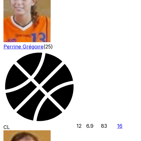
Perrine Grégoire
(
25
)
12
6.9
83
16
CL