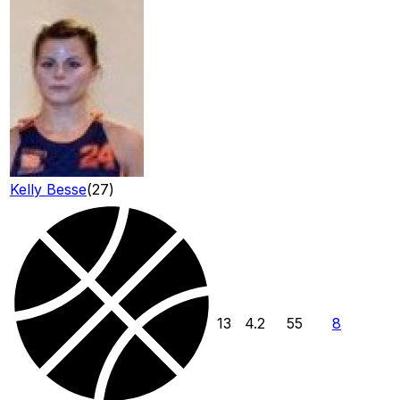
Kelly Besse
(
27
)
13
4.2
55
8