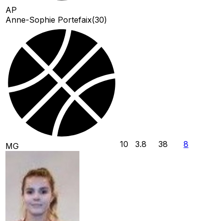
AP
Anne-Sophie Portefaix
(
30
)
10
3.8
38
8
MG