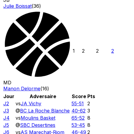
Julie Boissat
(
36
)
1
2
2
2
MD
Manon Delorme
(
16
)
Jour
Adversaire
Score
Pts
J2
vs
JA Vichy
55
-
51
2
J3
@
BC La Roche Blanche
40
-
62
3
J4
vs
Moulins Basket
65
-
52
8
J5
@
SBC Desertines
53
-
45
8
J6
vs
AS Marechat-Riom
46
-
49
2