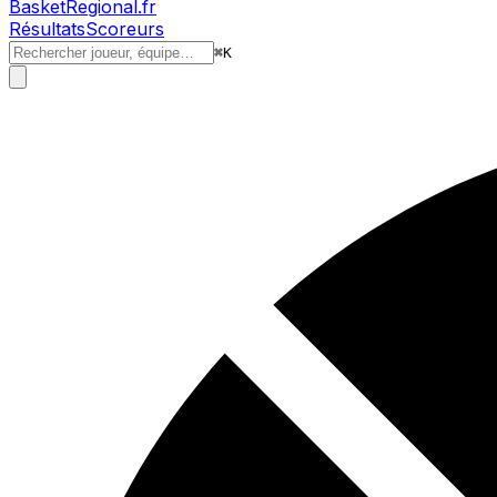
BasketRegional.fr
Résultats
Scoreurs
⌘
K