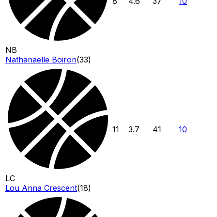
8
4.6
37
10
NB
Nathanaelle Boiron
(
33
)
11
3.7
41
10
LC
Lou Anna Crescent
(
18
)