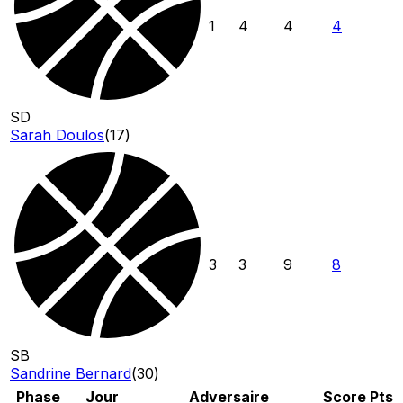
1
4
4
4
SD
Sarah Doulos
(
17
)
3
3
9
8
SB
Sandrine Bernard
(
30
)
Phase
Jour
Adversaire
Score
Pts