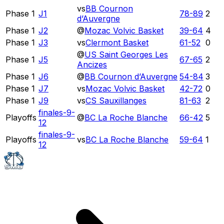
vs
BB Cournon
Phase 1
J1
78
-
89
2
d’Auvergne
Phase 1
J2
@
Mozac Volvic Basket
39
-
64
4
Phase 1
J3
vs
Clermont Basket
61
-
52
0
@
US Saint Georges Les
Phase 1
J5
67
-
65
2
Ancizes
Phase 1
J6
@
BB Cournon d’Auvergne
54
-
84
3
Phase 1
J7
vs
Mozac Volvic Basket
42
-
72
0
Phase 1
J9
vs
CS Sauxillanges
81
-
63
2
finales-9-
Playoffs
@
BC La Roche Blanche
66
-
42
5
12
finales-9-
Playoffs
vs
BC La Roche Blanche
59
-
64
1
12