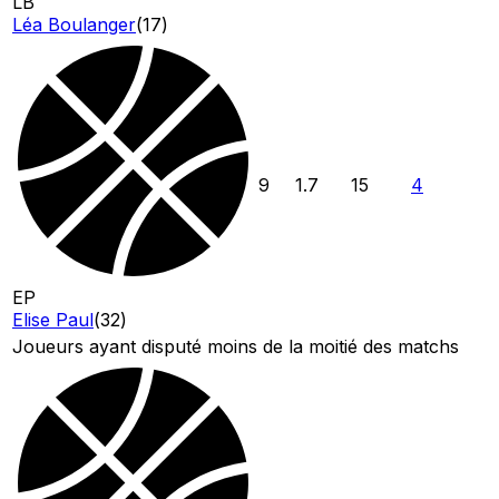
LB
Léa Boulanger
(
17
)
9
1.7
15
4
EP
Elise Paul
(
32
)
Joueurs ayant disputé moins de la moitié des matchs