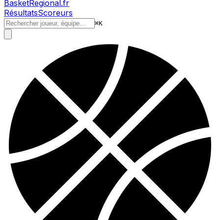
BasketRegional.fr
Résultats
Scoreurs
⌘
K