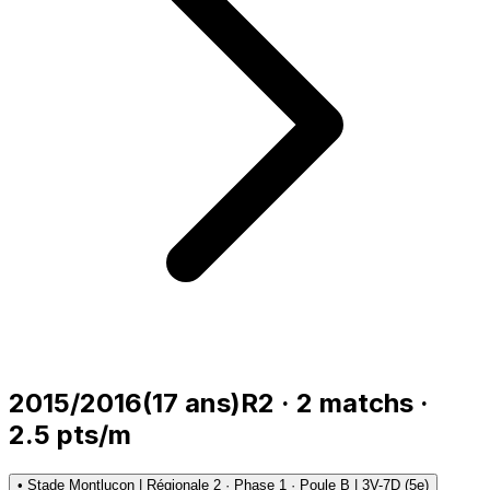
2015/2016
(
17
ans)
R2
·
2
matchs
·
2.5
pts/m
•
Stade Montluçon | Régionale 2 · Phase 1 · Poule B | 3V-7D (5e)