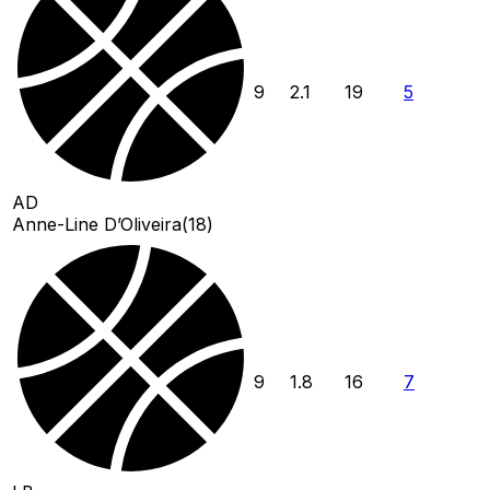
9
2.1
19
5
AD
Anne-Line D’Oliveira
(
18
)
9
1.8
16
7