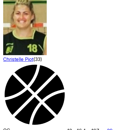
Christelle Piot
(
33
)