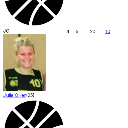
JO
4
5
20
10
Julie Ollier
(
25
)