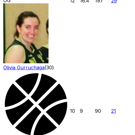
OG
12
16.4
197
29
Olivia Gurruchaga
(
30
)
10
9
90
21