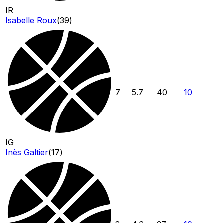
IR
Isabelle Roux
(
39
)
7
5.7
40
10
IG
Inès Galtier
(
17
)