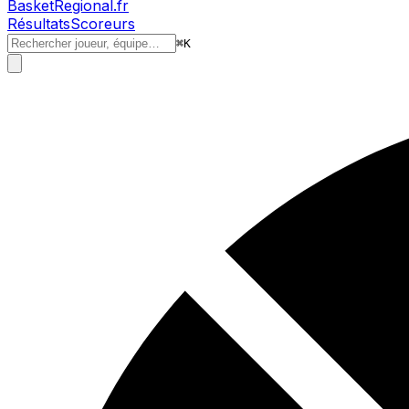
BasketRegional.fr
Résultats
Scoreurs
⌘
K