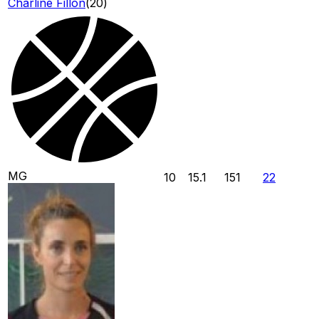
Charline Fillon
(
20
)
MG
10
15.1
151
22