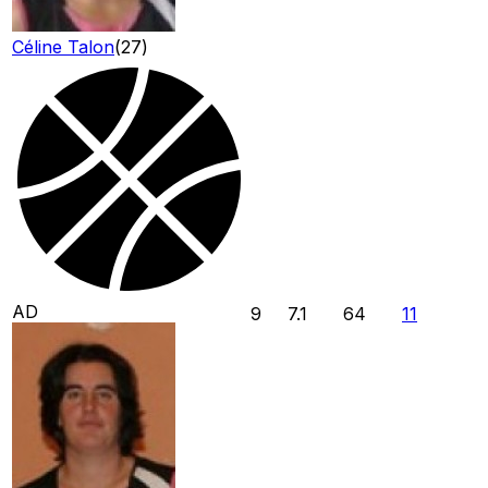
Céline Talon
(
27
)
AD
9
7.1
64
11