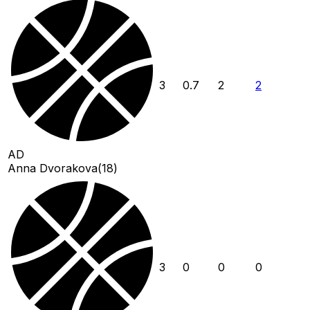
3
0.7
2
2
AD
Anna Dvorakova
(
18
)
3
0
0
0