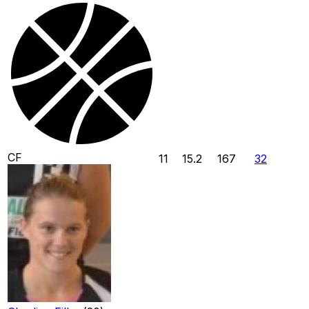
CF
11
15.2
167
32