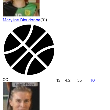
Maryline Dieudonne
(
31
)
CC
13
4.2
55
10