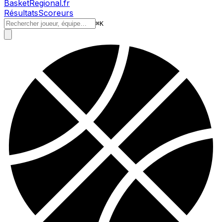
BasketRegional.fr
Résultats
Scoreurs
⌘
K