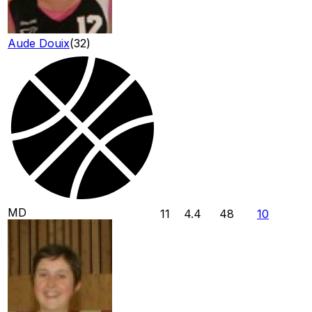
Aude Douix
(
32
)
MD
11
4.4
48
10