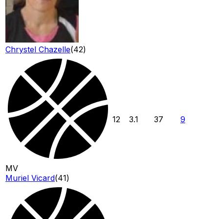
Chrystel Chazelle
(
42
)
12
3.1
37
9
MV
Muriel Vicard
(
41
)