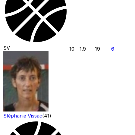
SV
10
1.9
19
6
Stéphanie Vissac
(
41
)