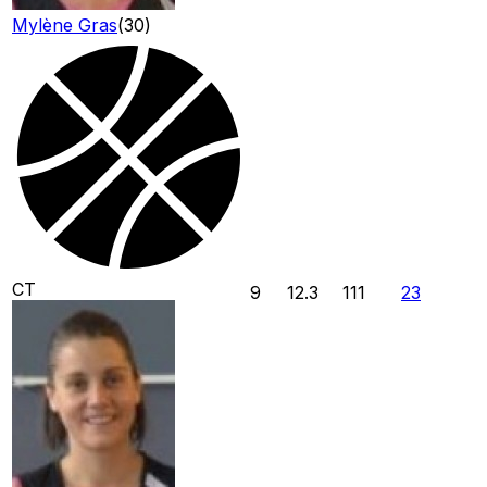
Mylène Gras
(
30
)
CT
9
12.3
111
23