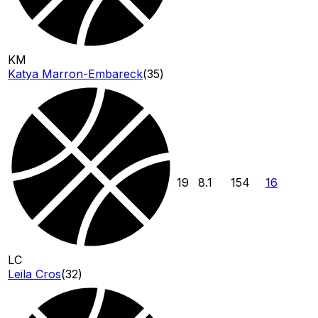
KM
Katya Marron-Embareck
(
35
)
19
8.1
154
16
LC
Leila Cros
(
32
)