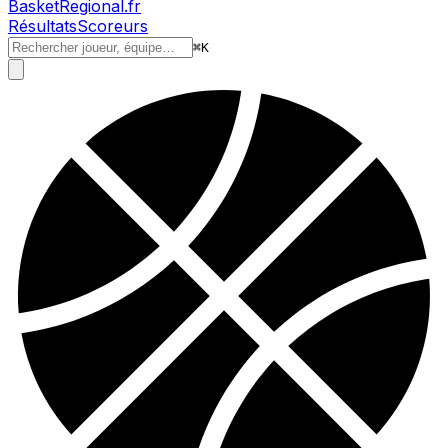
BasketRegional.fr
Résultats
Scoreurs
⌘
K