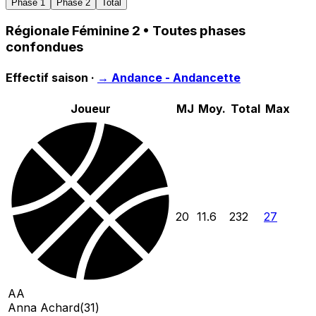
Phase 1
Phase 2
Total
Régionale Féminine 2
• Toutes phases
confondues
Effectif saison ·
→
Andance - Andancette
Joueur
MJ
Moy.
Total
Max
20
11.6
232
27
AA
Anna Achard
(
31
)