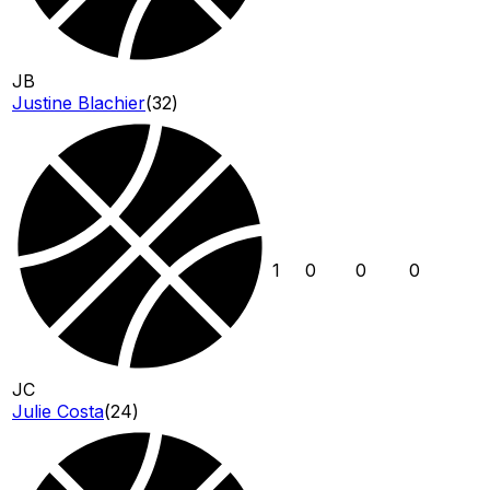
JB
Justine Blachier
(
32
)
1
0
0
0
JC
Julie Costa
(
24
)