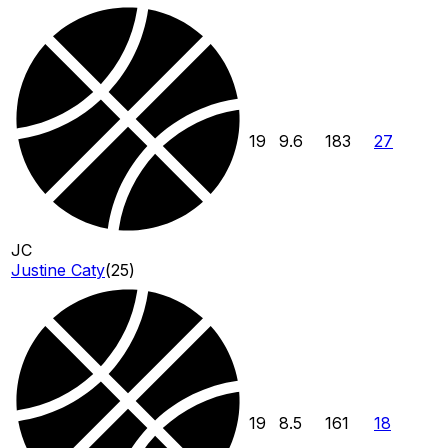
19
9.6
183
27
JC
Justine Caty
(
25
)
19
8.5
161
18