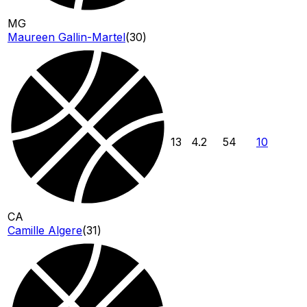
MG
Maureen Gallin-Martel
(
30
)
13
4.2
54
10
CA
Camille Algere
(
31
)