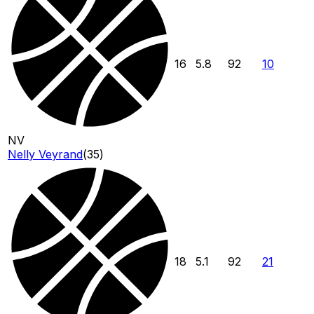
16
5.8
92
10
NV
Nelly Veyrand
(
35
)
18
5.1
92
21