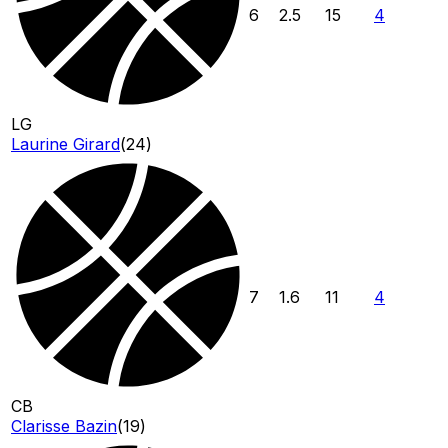
6
2.5
15
4
LG
Laurine Girard
(
24
)
7
1.6
11
4
CB
Clarisse Bazin
(
19
)