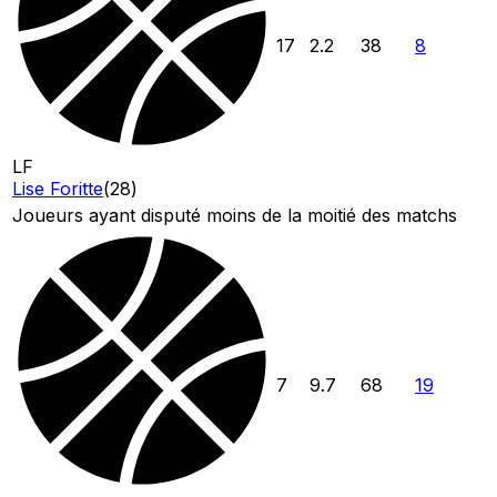
17
2.2
38
8
LF
Lise Foritte
(
28
)
Joueurs ayant disputé moins de la moitié des matchs
7
9.7
68
19