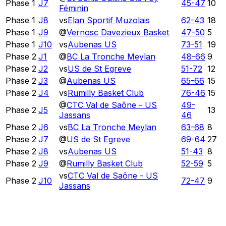
Phase 1
J7
45
-
47
10
Féminin
Phase 1
J8
vs
Elan Sportif Muzolais
62
-
43
18
Phase 1
J9
@
Vernosc Davezieux Basket
47
-
50
5
Phase 1
J10
vs
Aubenas US
73
-
51
19
Phase 2
J1
@
BC La Tronche Meylan
48
-
66
9
Phase 2
J2
vs
US de St Egreve
51
-
72
12
Phase 2
J3
@
Aubenas US
65
-
66
15
Phase 2
J4
vs
Rumilly Basket Club
76
-
46
15
@
CTC Val de Saône - US
49
-
Phase 2
J5
13
Jassans
46
Phase 2
J6
vs
BC La Tronche Meylan
63
-
68
8
Phase 2
J7
@
US de St Egreve
69
-
64
27
Phase 2
J8
vs
Aubenas US
51
-
43
8
Phase 2
J9
@
Rumilly Basket Club
52
-
59
5
vs
CTC Val de Saône - US
Phase 2
J10
72
-
47
9
Jassans