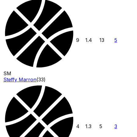
9
1.4
13
5
SM
Steffy Marron
(
33
)
4
1.3
5
3