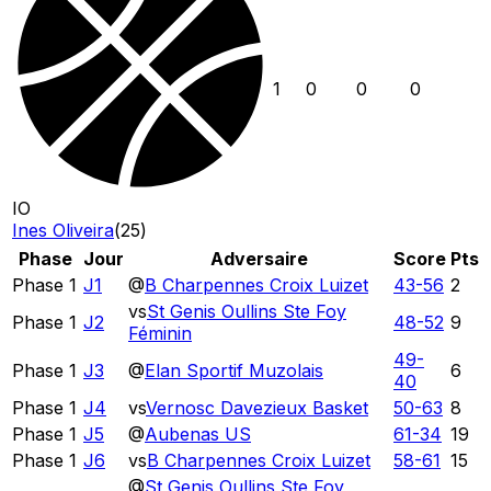
1
0
0
0
IO
Ines Oliveira
(
25
)
Phase
Jour
Adversaire
Score
Pts
Phase 1
J1
@
B Charpennes Croix Luizet
43
-
56
2
vs
St Genis Oullins Ste Foy
Phase 1
J2
48
-
52
9
Féminin
49
-
Phase 1
J3
@
Elan Sportif Muzolais
6
40
Phase 1
J4
vs
Vernosc Davezieux Basket
50
-
63
8
Phase 1
J5
@
Aubenas US
61
-
34
19
Phase 1
J6
vs
B Charpennes Croix Luizet
58
-
61
15
@
St Genis Oullins Ste Foy