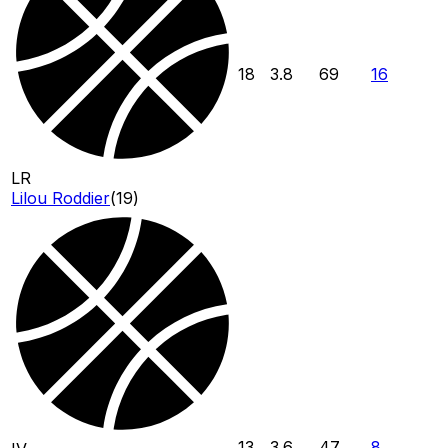
18
3.8
69
16
LR
Lilou Roddier
(
19
)
13
3.6
47
8