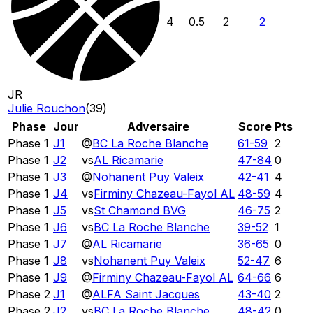
4
0.5
2
2
JR
Julie Rouchon
(
39
)
Phase
Jour
Adversaire
Score
Pts
Phase 1
J1
@
BC La Roche Blanche
61
-
59
2
Phase 1
J2
vs
AL Ricamarie
47
-
84
0
Phase 1
J3
@
Nohanent Puy Valeix
42
-
41
4
Phase 1
J4
vs
Firminy Chazeau-Fayol AL
48
-
59
4
Phase 1
J5
vs
St Chamond BVG
46
-
75
2
Phase 1
J6
vs
BC La Roche Blanche
39
-
52
1
Phase 1
J7
@
AL Ricamarie
36
-
65
0
Phase 1
J8
vs
Nohanent Puy Valeix
52
-
47
6
Phase 1
J9
@
Firminy Chazeau-Fayol AL
64
-
66
6
Phase 2
J1
@
ALFA Saint Jacques
43
-
40
2
Phase 2
J2
vs
BC La Roche Blanche
48
-
42
0