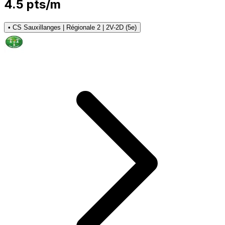
4.5
pts/m
•
CS Sauxillanges | Régionale 2 | 2V-2D (5e)