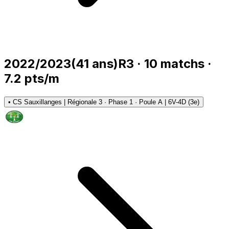
2022/2023
(
41
ans)
R3
·
10
matchs
·
7.2
pts/m
•
CS Sauxillanges | Régionale 3 · Phase 1 · Poule A | 6V-4D (3e)