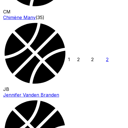
CM
Chimène Many
(
35
)
1
2
2
2
JB
Jennifer Vanden Branden