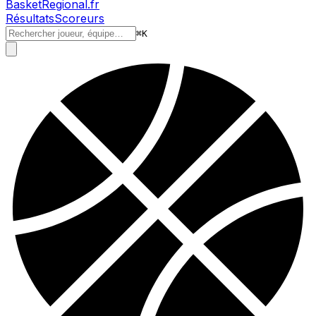
BasketRegional.fr
Résultats
Scoreurs
⌘
K