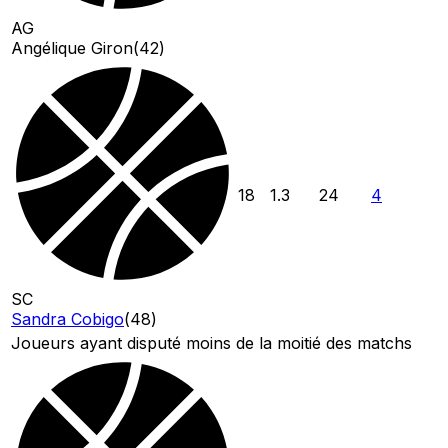
AG
Angélique Giron
(
42
)
18
1.3
24
4
SC
Sandra Cobigo
(
48
)
Joueurs ayant disputé moins de la moitié des matchs