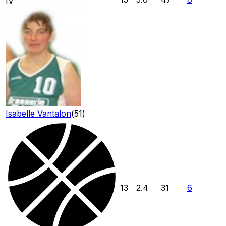
IV
Isabelle Vantalon
(
51
)
13
2.4
31
6