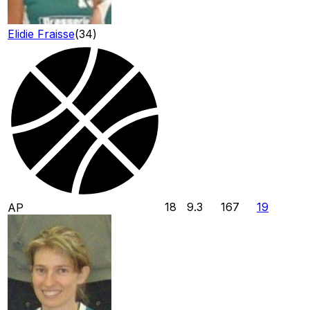
Elidie Fraisse
(
34
)
18
9.3
167
19
AP