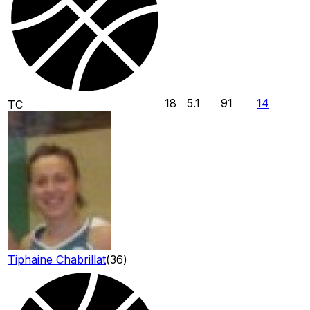
18
5.1
91
14
TC
Tiphaine Chabrillat
(
36
)