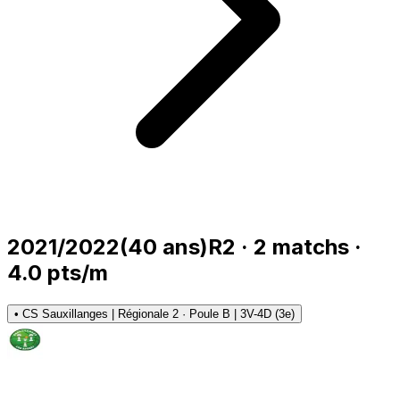
2021/2022
(
40
ans)
R2
·
2
matchs
·
4.0
pts/m
•
CS Sauxillanges | Régionale 2 · Poule B | 3V-4D (3e)