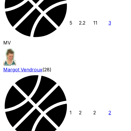
5
2.2
11
3
MV
Margot Vendroux
(
28
)
1
2
2
2