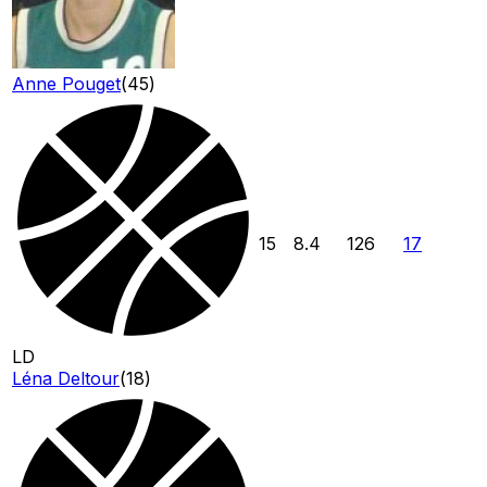
Anne Pouget
(
45
)
15
8.4
126
17
LD
Léna Deltour
(
18
)