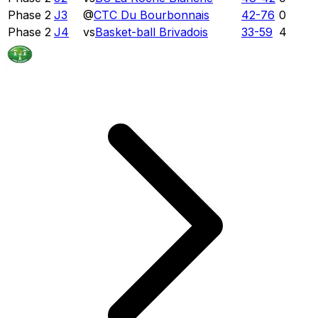
Phase 2
J3
@
CTC Du Bourbonnais
42
-
76
0
Phase 2
J4
vs
Basket-ball Brivadois
33
-
59
4