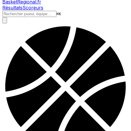
BasketRegional.fr
Résultats
Scoreurs
⌘
K