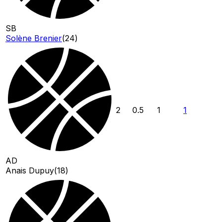
SB
Solène Brenier
(
24
)
2
0.5
1
1
AD
Anais Dupuy
(
18
)