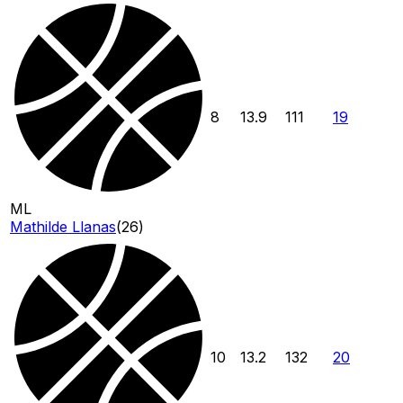
8
13.9
111
19
ML
Mathilde Llanas
(
26
)
10
13.2
132
20