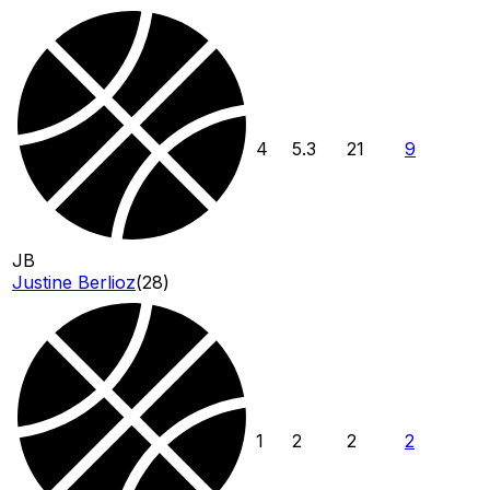
4
5.3
21
9
JB
Justine Berlioz
(
28
)
1
2
2
2