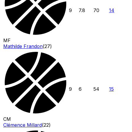
9
7.8
70
14
MF
Mathilde Frandon
(
27
)
9
6
54
15
CM
Clémence Millard
(
22
)