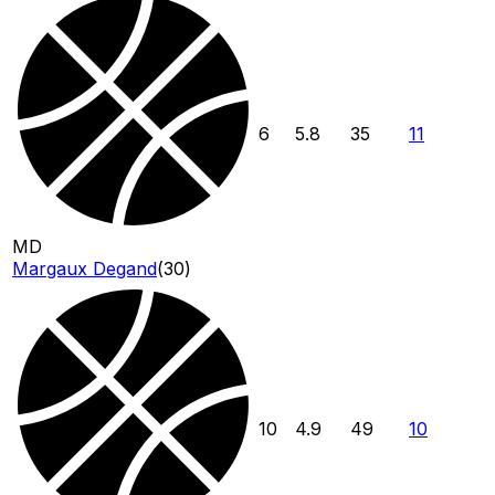
6
5.8
35
11
MD
Margaux Degand
(
30
)
10
4.9
49
10