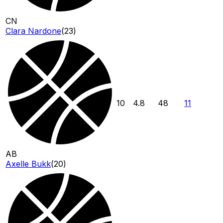
CN
Clara Nardone
(
23
)
10
4.8
48
11
AB
Axelle Bukk
(
20
)