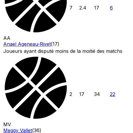
7
2.4
17
6
AA
Anael Ageneau-Rivet
(
17
)
Joueurs ayant disputé moins de la moitié des matchs
2
17
34
22
MV
Meggy Vallet
(
36
)