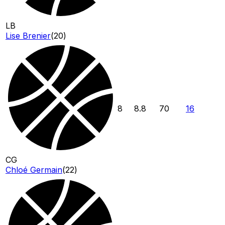
LB
Lise Brenier
(
20
)
8
8.8
70
16
CG
Chloé Germain
(
22
)