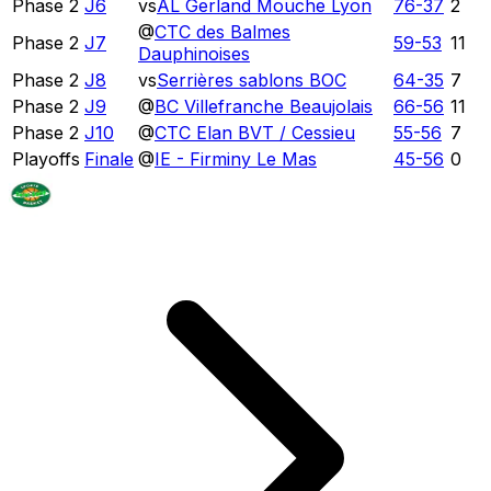
Phase 2
J6
vs
AL Gerland Mouche Lyon
76
-
37
2
@
CTC des Balmes
Phase 2
J7
59
-
53
11
Dauphinoises
Phase 2
J8
vs
Serrières sablons BOC
64
-
35
7
Phase 2
J9
@
BC Villefranche Beaujolais
66
-
56
11
Phase 2
J10
@
CTC Elan BVT / Cessieu
55
-
56
7
Playoffs
Finale
@
IE - Firminy Le Mas
45
-
56
0