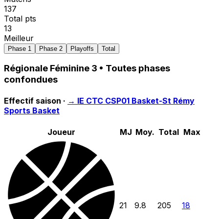
137
Total pts
13
Meilleur
Phase 1
Phase 2
Playoffs
Total
Régionale Féminine 3
• Toutes phases
confondues
Effectif saison ·
→
IE CTC CSP01 Basket-St Rémy
Sports Basket
Joueur
MJ
Moy.
Total
Max
21
9.8
205
18