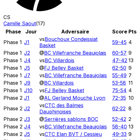
CS
Camille Saout
(
17
)
Phase
Jour
Adversaire
Score
Pts
vs
Bouchoux Condeissiat
Phase 1
J1
59
-
45
4
Basket
Phase 1
J2
@
BC Villefranche Beaujolais
60
-
57
9
Phase 1
J4
vs
BC Villardois
47
-
42
13
Phase 1
J5
@
FJ Belley Basket
62
-
50
9
Phase 1
J7
vs
BC Villefranche Beaujolais
55
-
49
7
Phase 1
J9
@
BC Villardois
53
-
58
11
Phase 1
J10
vs
FJ Belley Basket
75
-
54
4
Phase 2
J1
@
AL Gerland Mouche Lyon
72
-
35
10
vs
CTC des Balmes
Phase 2
J2
62
-
22
8
Dauphinoises
Phase 2
J3
@
Serrières sablons BOC
52
-
42
2
Phase 2
J4
vs
BC Villefranche Beaujolais
58
-
40
13
Phase 2
J5
vs
CTC Elan BVT / Cessieu
49
-
33
9