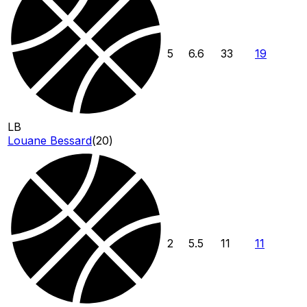
5
6.6
33
19
LB
Louane Bessard
(
20
)
2
5.5
11
11