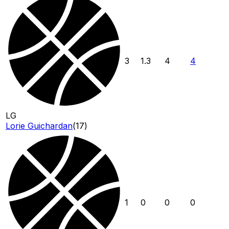
3
1.3
4
4
LG
Lorie Guichardan
(
17
)
1
0
0
0