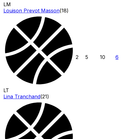
LM
Louison Prevot Masson
(
18
)
2
5
10
6
LT
Lina Tranchand
(
21
)