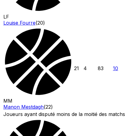
LF
Louise Fourre
(
20
)
21
4
83
10
MM
Manon Mestdagh
(
22
)
Joueurs ayant disputé moins de la moitié des matchs