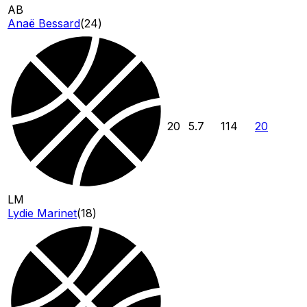
AB
Anaë Bessard
(
24
)
20
5.7
114
20
LM
Lydie Marinet
(
18
)