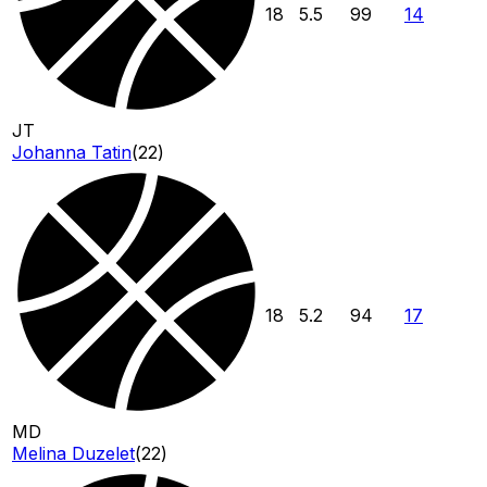
18
5.5
99
14
JT
Johanna Tatin
(
22
)
18
5.2
94
17
MD
Melina Duzelet
(
22
)