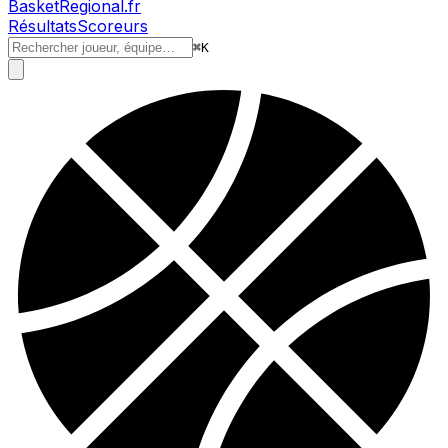
BasketRegional.fr
Résultats
Scoreurs
⌘
K