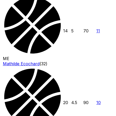
14
5
70
11
ME
Mathilde Ecochard
(
32
)
20
4.5
90
10