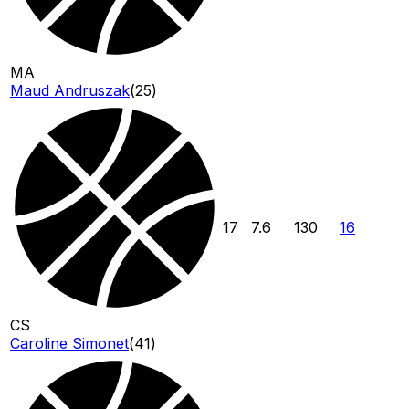
MA
Maud Andruszak
(
25
)
17
7.6
130
16
CS
Caroline Simonet
(
41
)