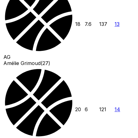
18
7.6
137
13
AG
Amélie Grimoud
(
27
)
20
6
121
14