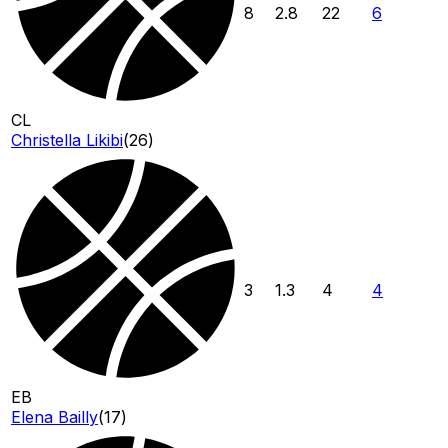
8
2.8
22
6
CL
Christella Likibi
(
26
)
3
1.3
4
4
EB
Elena Bailly
(
17
)