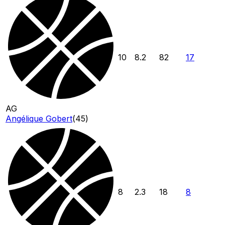
10
8.2
82
17
AG
Angélique Gobert
(
45
)
8
2.3
18
8