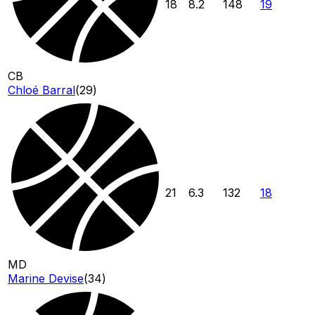
18
8.2
148
19
CB
Chloé Barral
(
29
)
21
6.3
132
18
MD
Marine Devise
(
34
)