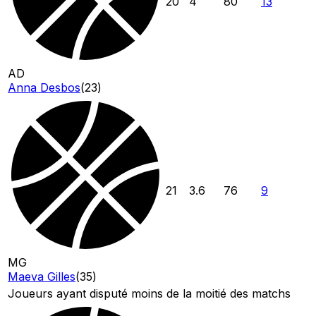
20
4
80
13
AD
Anna Desbos
(
23
)
21
3.6
76
9
MG
Maeva Gilles
(
35
)
Joueurs ayant disputé moins de la moitié des matchs