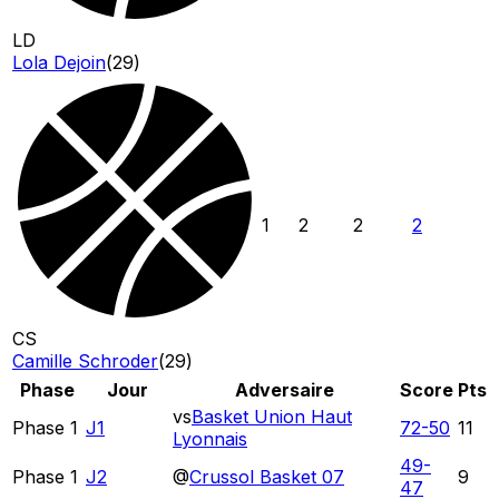
LD
Lola Dejoin
(
29
)
1
2
2
2
CS
Camille Schroder
(
29
)
Phase
Jour
Adversaire
Score
Pts
vs
Basket Union Haut
Phase 1
J1
72
-
50
11
Lyonnais
49
-
Phase 1
J2
@
Crussol Basket 07
9
47