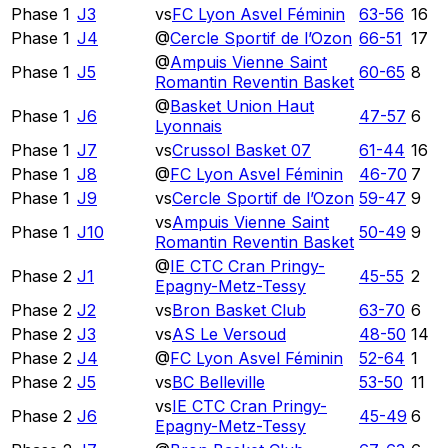
Phase 1
J3
vs
FC Lyon Asvel Féminin
63
-
56
16
Phase 1
J4
@
Cercle Sportif de l’Ozon
66
-
51
17
@
Ampuis Vienne Saint
Phase 1
J5
60
-
65
8
Romantin Reventin Basket
@
Basket Union Haut
Phase 1
J6
47
-
57
6
Lyonnais
Phase 1
J7
vs
Crussol Basket 07
61
-
44
16
Phase 1
J8
@
FC Lyon Asvel Féminin
46
-
70
7
Phase 1
J9
vs
Cercle Sportif de l’Ozon
59
-
47
9
vs
Ampuis Vienne Saint
Phase 1
J10
50
-
49
9
Romantin Reventin Basket
@
IE CTC Cran Pringy-
Phase 2
J1
45
-
55
2
Epagny-Metz-Tessy
Phase 2
J2
vs
Bron Basket Club
63
-
70
6
Phase 2
J3
vs
AS Le Versoud
48
-
50
14
Phase 2
J4
@
FC Lyon Asvel Féminin
52
-
64
1
Phase 2
J5
vs
BC Belleville
53
-
50
11
vs
IE CTC Cran Pringy-
Phase 2
J6
45
-
49
6
Epagny-Metz-Tessy