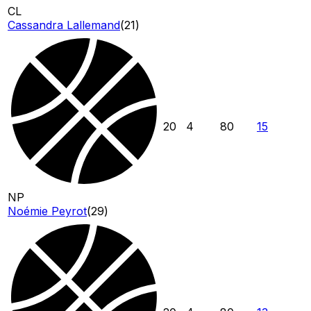
CL
Cassandra Lallemand
(
21
)
20
4
80
15
NP
Noémie Peyrot
(
29
)