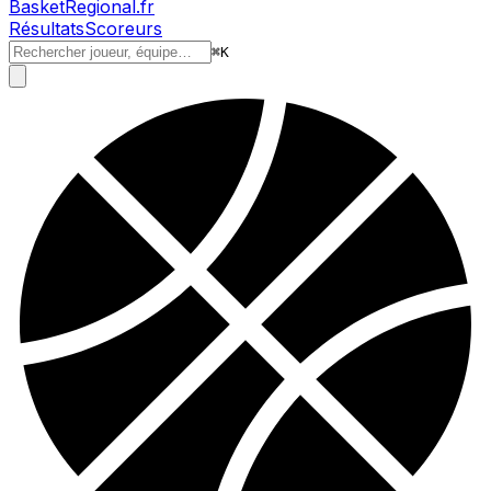
BasketRegional.fr
Résultats
Scoreurs
⌘
K