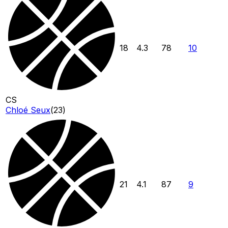
18
4.3
78
10
CS
Chloé Seux
(
23
)
21
4.1
87
9