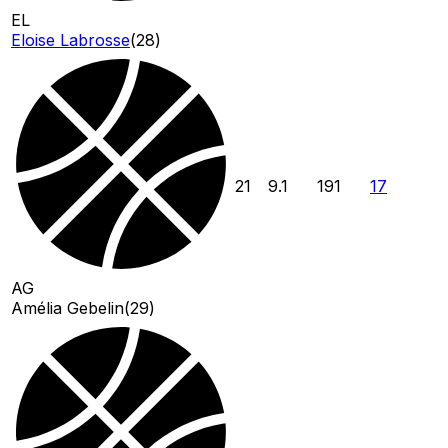
EL
Eloise Labrosse
(
28
)
21
9.1
191
17
AG
Amélia Gebelin
(
29
)