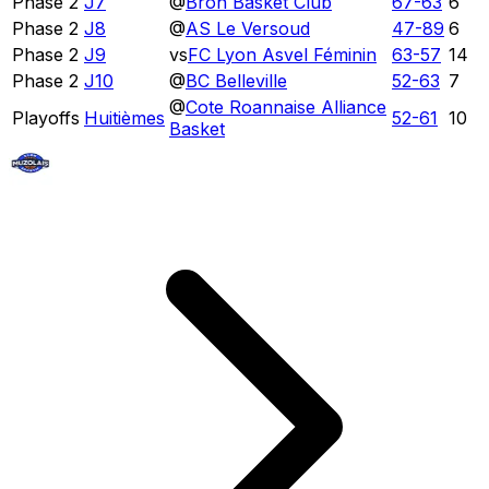
Phase 2
J7
@
Bron Basket Club
67
-
63
6
Phase 2
J8
@
AS Le Versoud
47
-
89
6
Phase 2
J9
vs
FC Lyon Asvel Féminin
63
-
57
14
Phase 2
J10
@
BC Belleville
52
-
63
7
@
Cote Roannaise Alliance
Playoffs
Huitièmes
52
-
61
10
Basket