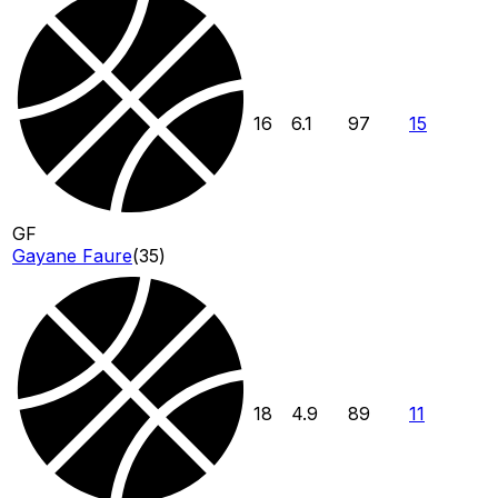
16
6.1
97
15
GF
Gayane Faure
(
35
)
18
4.9
89
11