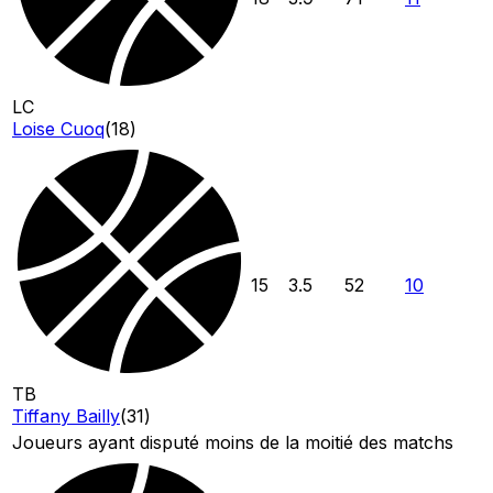
LC
Loise Cuoq
(
18
)
15
3.5
52
10
TB
Tiffany Bailly
(
31
)
Joueurs ayant disputé moins de la moitié des matchs