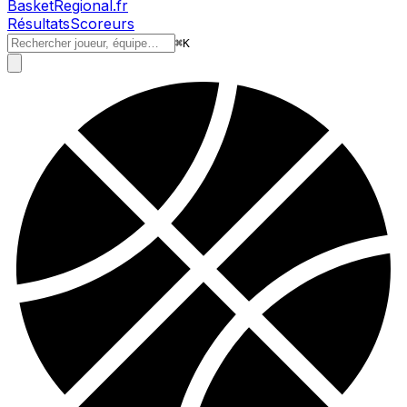
BasketRegional.fr
Résultats
Scoreurs
⌘
K