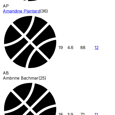
AP
Amandine Plantard
(
36
)
19
4.6
88
12
AB
Ambrine Bachmar
(
25
)
18
3.9
71
11