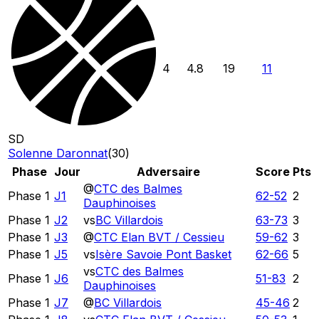
4
4.8
19
11
SD
Solenne Daronnat
(
30
)
Phase
Jour
Adversaire
Score
Pts
@
CTC des Balmes
Phase 1
J1
62
-
52
2
Dauphinoises
Phase 1
J2
vs
BC Villardois
63
-
73
3
Phase 1
J3
@
CTC Elan BVT / Cessieu
59
-
62
3
Phase 1
J5
vs
Isère Savoie Pont Basket
62
-
66
5
vs
CTC des Balmes
Phase 1
J6
51
-
83
2
Dauphinoises
Phase 1
J7
@
BC Villardois
45
-
46
2