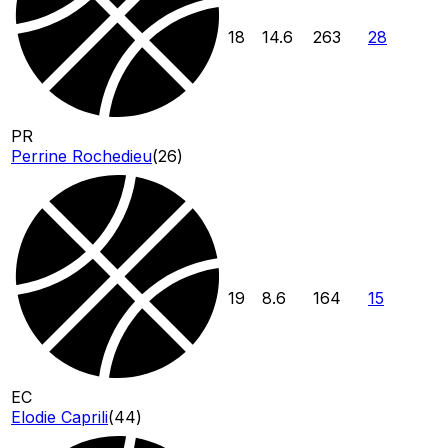
18
14.6
263
28
PR
Perrine Rochedieu
(
26
)
19
8.6
164
15
EC
Elodie Caprili
(
44
)