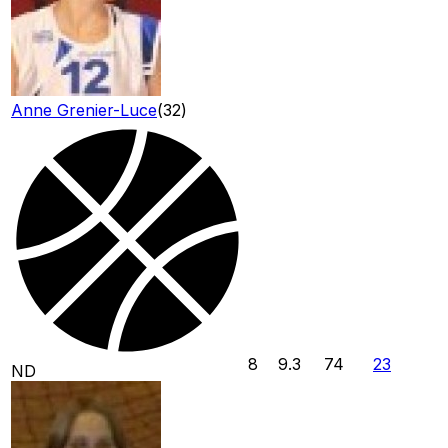
Anne Grenier-Luce
(
32
)
8
9.3
74
23
ND