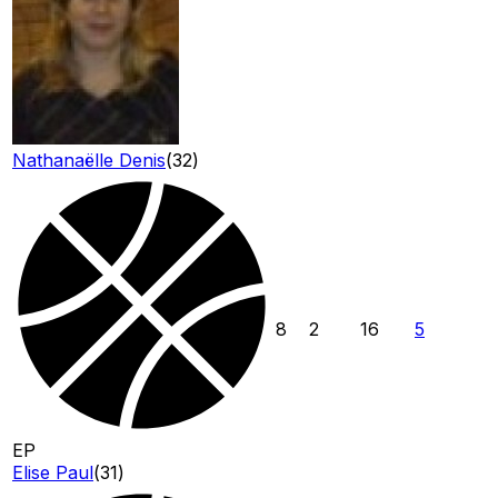
Nathanaëlle Denis
(
32
)
8
2
16
5
EP
Elise Paul
(
31
)