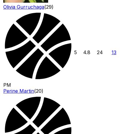
Olivia Gurruchaga
(
29
)
5
4.8
24
13
PM
Perine Martin
(
20
)