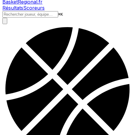
BasketRegional.fr
Résultats
Scoreurs
⌘
K