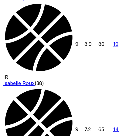
9
8.9
80
19
IR
Isabelle Roux
(
38
)
9
7.2
65
14