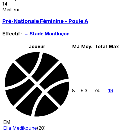
14
Meilleur
Pré-Nationale Féminine • Poule A
Effectif ·
→
Stade Montluçon
Joueur
MJ
Moy.
Total
Max
8
9.3
74
19
EM
Ella Medjkoune
(
20
)