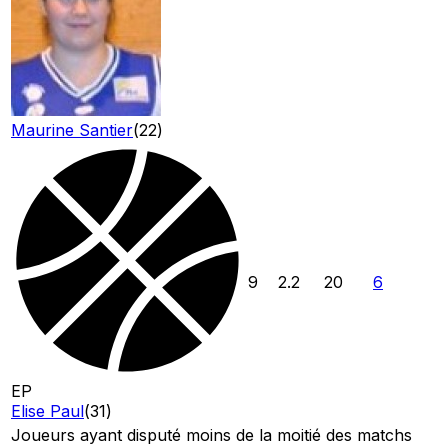
Maurine Santier
(
22
)
9
2.2
20
6
EP
Elise Paul
(
31
)
Joueurs ayant disputé moins de la moitié des matchs