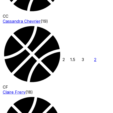
CC
Cassandra Chevrier
(
19
)
2
1.5
3
2
CF
Claire Frery
(
18
)