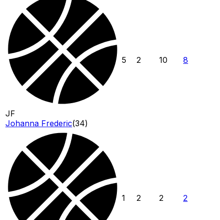
5
2
10
8
JF
Johanna Frederic
(
34
)
1
2
2
2