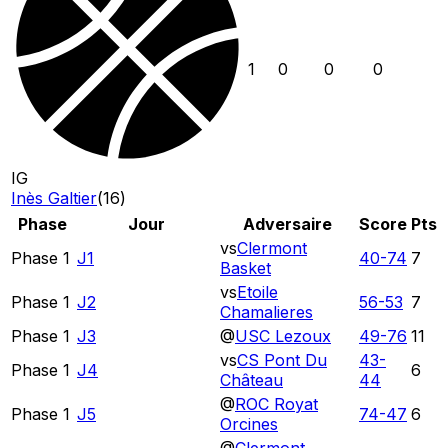
1
0
0
0
IG
Inès Galtier
(
16
)
Phase
Jour
Adversaire
Score
Pts
vs
Clermont
Phase 1
J1
40
-
74
7
Basket
vs
Etoile
Phase 1
J2
56
-
53
7
Chamalieres
Phase 1
J3
@
USC Lezoux
49
-
76
11
vs
CS Pont Du
43
-
Phase 1
J4
6
Château
44
@
ROC Royat
Phase 1
J5
74
-
47
6
Orcines