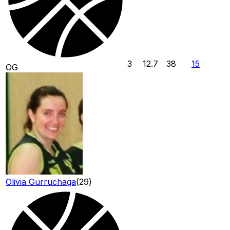
3
12.7
38
15
OG
Olivia Gurruchaga
(
29
)