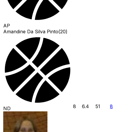
AP
Amandine Da Silva Pinto
(
20
)
8
6.4
51
8
ND