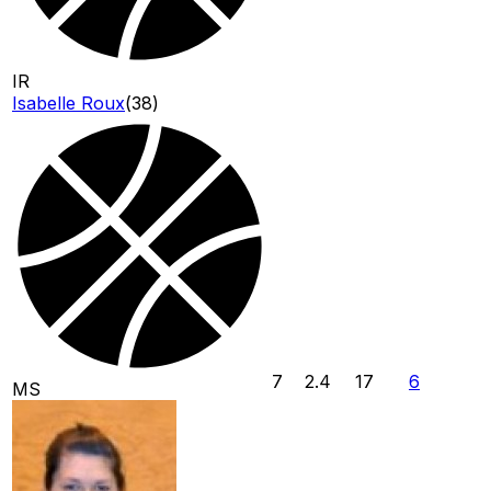
IR
Isabelle Roux
(
38
)
7
2.4
17
6
MS