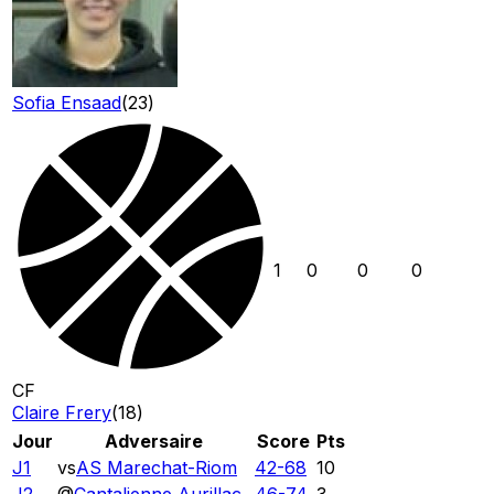
Sofia Ensaad
(
23
)
1
0
0
0
CF
Claire Frery
(
18
)
Jour
Adversaire
Score
Pts
J1
vs
AS Marechat-Riom
42
-
68
10
J2
@
Cantalienne Aurillac
46
-
74
3