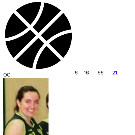
6
16
96
21
OG