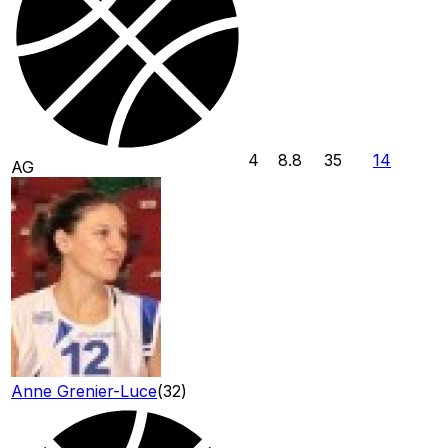
4
8.8
35
14
AG
Anne Grenier-Luce
(
32
)