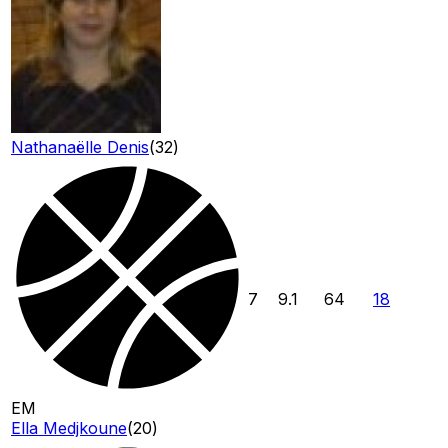
Nathanaëlle Denis
(
32
)
7
9.1
64
18
EM
Ella Medjkoune
(
20
)