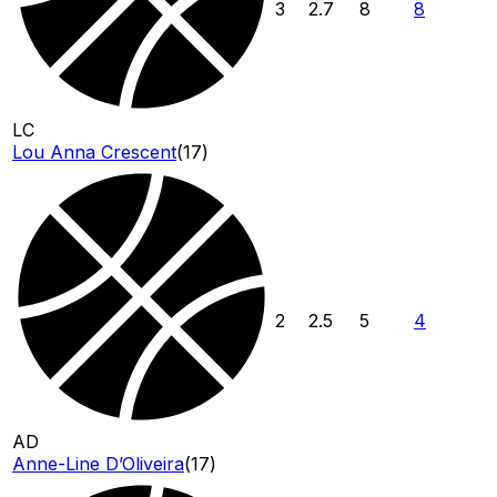
3
2.7
8
8
LC
Lou Anna Crescent
(
17
)
2
2.5
5
4
AD
Anne-Line D’Oliveira
(
17
)