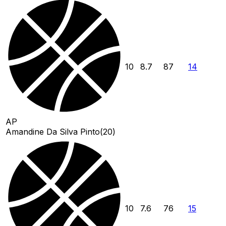
10
8.7
87
14
AP
Amandine Da Silva Pinto
(
20
)
10
7.6
76
15