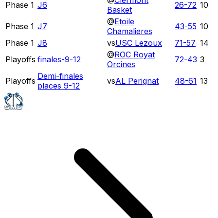
@
Clermont
Phase 1
J6
26
-
72
10
Basket
@
Etoile
Phase 1
J7
43
-
55
10
Chamalieres
Phase 1
J8
vs
USC Lezoux
71
-
57
14
@
ROC Royat
Playoffs
finales-9-12
72
-
43
3
Orcines
Demi-finales
Playoffs
vs
AL Perignat
48
-
61
13
places 9-12