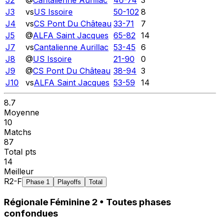
J3
vs
US Issoire
50
-
102
8
J4
vs
CS Pont Du Château
33
-
71
7
J5
@
ALFA Saint Jacques
65
-
82
14
J7
vs
Cantalienne Aurillac
53
-
45
6
J8
@
US Issoire
21
-
90
0
J9
@
CS Pont Du Château
38
-
94
3
J10
vs
ALFA Saint Jacques
53
-
59
14
8.7
Moyenne
10
Matchs
87
Total pts
14
Meilleur
R2-F
Phase 1
Playoffs
Total
Régionale Féminine 2
• Toutes phases
confondues