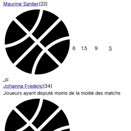
Maurine Santier
(
22
)
6
1.5
9
5
JF
Johanna Frederic
(
34
)
Joueurs ayant disputé moins de la moitié des matchs