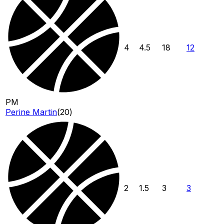
4
4.5
18
12
PM
Perine Martin
(
20
)
2
1.5
3
3