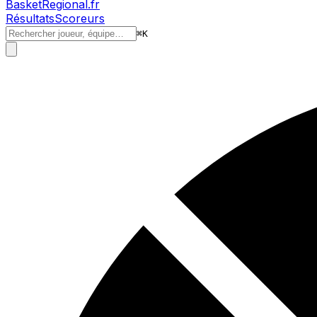
BasketRegional.fr
Résultats
Scoreurs
⌘
K