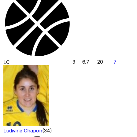
3
6.7
20
7
LC
Ludivine Chapon
(
34
)