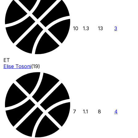
10
1.3
13
3
ET
Elise Tosoni
(
19
)
7
1.1
8
4