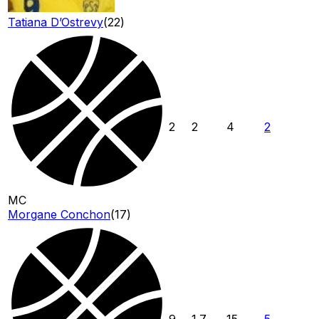
Tatiana D’Ostrevy
(
22
)
2
2
4
2
MC
Morgane Conchon
(
17
)
9
1.7
15
5