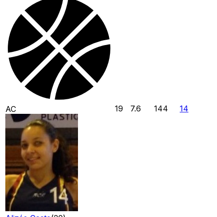
19
7.6
144
14
AC