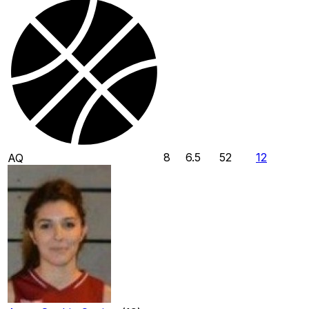
8
6.5
52
12
AQ