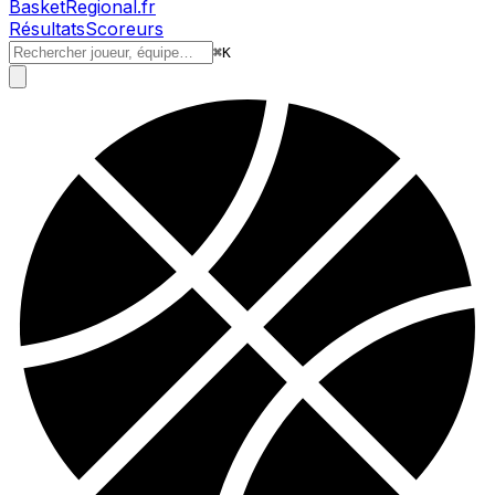
BasketRegional.fr
Résultats
Scoreurs
⌘
K