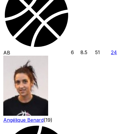
6
8.5
51
24
AB
Angélique Benard
(
19
)