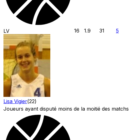
16
1.9
31
5
LV
Lisa Vigier
(
22
)
Joueurs ayant disputé moins de la moitié des matchs