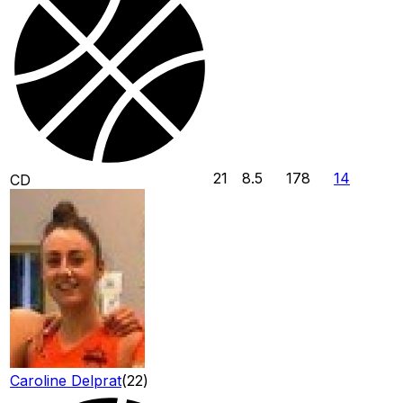
21
8.5
178
14
CD
Caroline Delprat
(
22
)