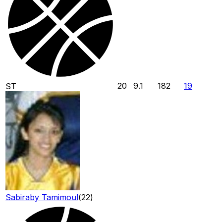
20
9.1
182
19
ST
Sabiraby Tamimoul
(
22
)