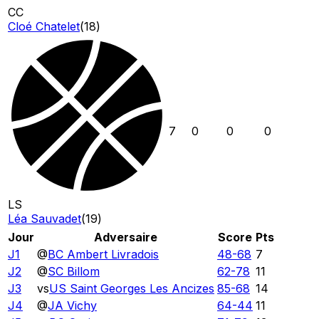
CC
Cloé Chatelet
(
18
)
7
0
0
0
LS
Léa Sauvadet
(
19
)
Jour
Adversaire
Score
Pts
J1
@
BC Ambert Livradois
48
-
68
7
J2
@
SC Billom
62
-
78
11
J3
vs
US Saint Georges Les Ancizes
85
-
68
14
J4
@
JA Vichy
64
-
44
11