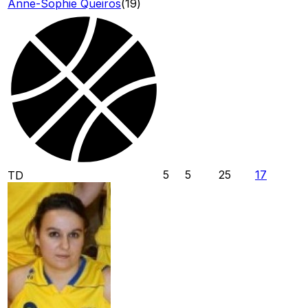
Anne-Sophie Queiros
(
19
)
5
5
25
17
TD