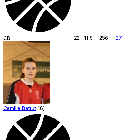
22
11.6
256
27
CB
Camille Battut
(
18
)