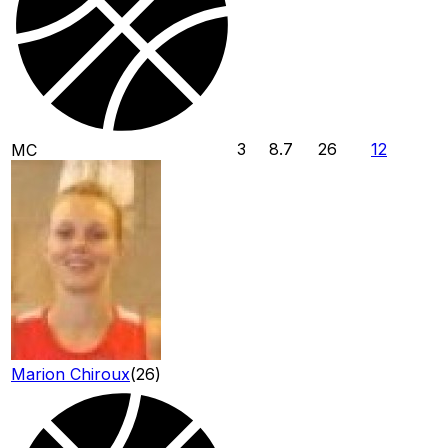
3
8.7
26
12
MC
Marion Chiroux
(
26
)