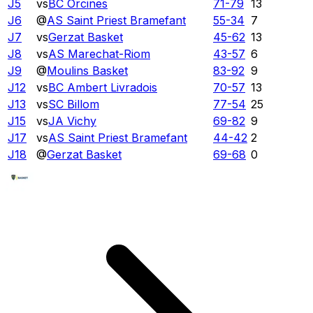
J5
vs
BC Orcines
71
-
79
13
J6
@
AS Saint Priest Bramefant
55
-
34
7
J7
vs
Gerzat Basket
45
-
62
13
J8
vs
AS Marechat-Riom
43
-
57
6
J9
@
Moulins Basket
83
-
92
9
J12
vs
BC Ambert Livradois
70
-
57
13
J13
vs
SC Billom
77
-
54
25
J15
vs
JA Vichy
69
-
82
9
J17
vs
AS Saint Priest Bramefant
44
-
42
2
J18
@
Gerzat Basket
69
-
68
0