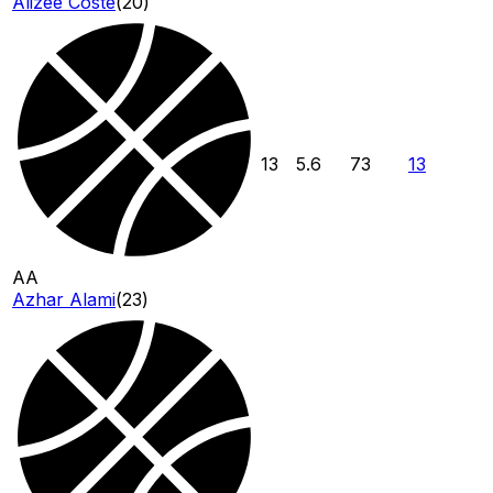
Alizée Coste
(
20
)
13
5.6
73
13
AA
Azhar Alami
(
23
)