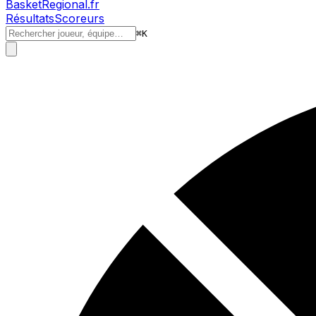
BasketRegional.fr
Résultats
Scoreurs
⌘
K